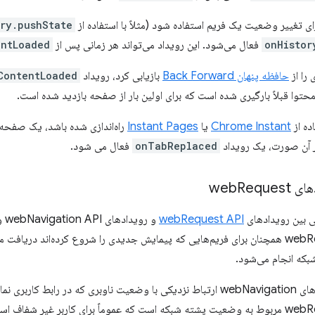
ry.pushState()
onHistor
فعال می‌شود. این رویداد می‌تواند هر زمانی پس از
entLoaded
را از
حافظه پنهان Back Forward
بازیابی کرد، رویداد
ContentLoaded
حتوا قبلاً بارگیری شده است که برای اولین بار از صفحه بازدید شده است.
ده از
Chrome Instant
یا
Instant Pages
راه‌اندازی شده باشد، یک صفحه ک
ر آن صورت، یک رویداد
onTabReplaced
فعال می شود.
ی web
Request
بین رویدادهای
webRequest API
و ر
رویدادهای webRequest همچنان برای فریم‌هایی که پیمایش جدیدی را شروع کرده‌اند دری
شبکه انجام می‌شود.
به طور کلی، رویدادهای webNavigation ارتباط نزدیکی با وضعیت ناوبری که در ر