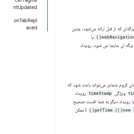
ceFragme
ntUpdated
onTabRepl
aced
 مطابقت ندارند، به عنوان مثال، برگه‌ای که از قبل ارائه می‌شود. چنین
webNavigation
یا
برگه ای جابجا می شود، رویداد
ی کروم متمایز می‌تواند باعث شود که
ti
ویژگی
timeStamp
رویداد
با رویداد دیگر به شما افست صحیح
) ممکن