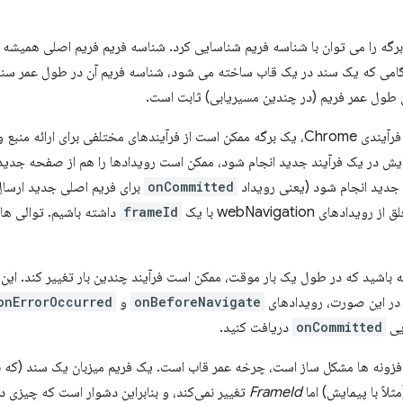
طول عمر فریم (در چندین مسیریابی) ثابت است.
به دلیل ماهیت چند فرآیندی Chrome، یک برگه ممکن است از فرآیندهای مختلفی بر
یمایش در یک فرآیند جدید انجام شود، ممکن است رویدادها را هم از صفحه جدی
 جدید انجام شود (یعنی رویداد
onCommitted
برای فریم اصلی جدید ارسال
دهای webNavigation با یک
frameId
داشته باشیم. توالی ها 
باشید که در طول یک بار موقت، ممکن است فرآیند چندین بار تغییر کند. این ز
در این صورت، رویدادهای
onBeforeNavigate
و
onErrorOccurred
ایی
onCommitted
دریافت کنید.
ثلاً با پیمایش) اما
FrameId
تغییر نمی‌کند، و بنابراین دشوار است که چیزی 