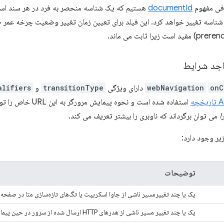
رفی مفهوم
documentId
هستیم که یک شناسه منحصر به فرد در هر سند است
شناسه تغییر خواهد کرد. این فیلد برای تعیین زمان تغییر وضعیت چرخه عمر
را ثابت می ماند.
واجد شرایط
onC
webNavigation
دارای ویژگی
transitionType
و
alifiers
یخچه
استفاده شده است و نحوه پیمایش مرورگر به این URL خاص را توضیح می دهد. علاوه بر این، چندین
ا
می توان برگرداند که ناوبری را بیشتر تعریف می کند.
یر وجود دارد:
توضیحات
یک یا چند تغییرمسیر ناشی از جاوا اسکریپت یا تگ‌های تازه‌سازی متا در صفحه 
یک یا چند تغییر مسیر ناشی از هدرهای HTTP ارسال شده از سرور در حین پیمایش اتفاق افتاده است.