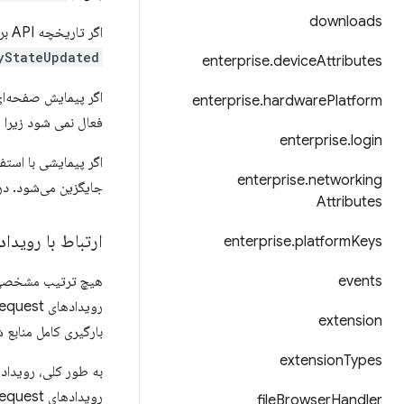
downloads
اگر تاریخچه API برای تغییر وضعیت یک فریم استفاده شود (مثلاً با استفاده از
yStateUpdated
enterprise
.
device
Attributes
اگر پیمایش صفحه‌ای 
enterprise
.
hardware
Platform
فعال نمی شود زیرا م
enterprise
.
login
اگر پیمایشی با استفا
enterprise
.
networking
جایگزین می‌شود. د
Attributes
ارتباط با رویدادها
enterprise
.
platform
Keys
events
هیچ ترتیب مشخصی 
extension
بارگیری کامل منابع 
extension
Types
رویدادهای webRequest مربوط به وضعیت پشته شبکه است که عموماً برای کاربر غیر شفاف است.
file
Browser
Handler