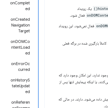
onComplet
histo
یک رویداد
ed
onDOMCont
فعال شود.
onCreated
Navigation
onDOM
فعال نمی‌شود. این رویداد
Target
onDOMCo
املاً بارگیری شده در برگه فعلی
ntentLoad
ed
onErrorOc
curred
ویدادهای webNavigation API وجود ندارد. این امکان وجود دارد که
onHistoryS
افت می‌کنند، یا اینکه پیمایش تنها پس از
tateUpdat
ed
ابط کاربری نمایش داده می‌شود، دارند، در حالی که
onReferen