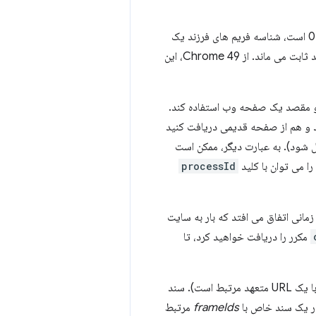
فریم های داخل یک برگه را می توان با شناسه فریم شناسایی کرد. شناسه فریم فریم اصلی همیشه 0 است، شناسه فریم های فرزند یک
عدد مثبت است. هنگامی که یک سند در یک قاب ساخته می شود، شناسه فریم آن در طول عمر سند ثابت می ماند. از Chrome 49، این
ای ارائه منبع و مقصد یک صفحه وب استفاده کند.
د و هم از صفحه قدیمی دریافت کنید
 شود). به عبارت دیگر، ممکن است
را می توان با کلید
processId
مانی اتفاق می افتد که بار به سایت
مکرر را دریافت خواهید کرد، تا
مفهوم دیگری که با افزونه ها مشکل ساز است، چرخه عمر قاب است. یک فریم میزبان یک سند (که با یک URL متعهد مرتبط است). سند
در یک سند خاص با
frameIds
مرتبط