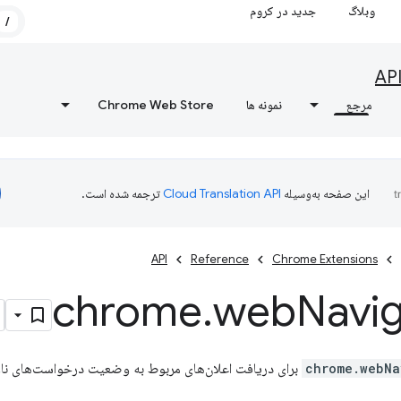
وبلاگ
جدید در کروم
/
AP
مرجع
نمونه ها
Chrome Web Store
این صفحه به‌وسیله
ترجمه شده است.
API
Reference
Chrome Extensions
chrome
.
web
Navig
chrome.webNa