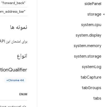
"forward_back"
side
Panel
"from_address_bar"
storage
system
.
cpu
نمونه ها
system
.
display
برای امتحان این API،
system
.
memory
انواع
system
.
storage
system
Log
tion
Qualifier
tab
Capture
Chrome 44+
tab
Groups
ENUM
tabs