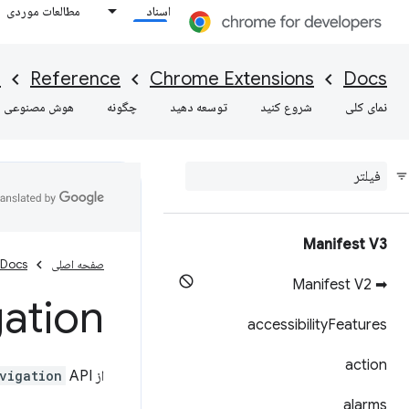
اسناد
مطالعات موردی
I
Reference
Chrome Extensions
Docs
نمای کلی
شروع کنید
توسعه دهید
چگونه
هوش مصنوعی
Manifest V3
صفحه اصلی
Docs
➡ Manifest V2
ation
accessibility
Features
action
از
API برای دریافت اعلان‌های مربوط به وضعیت درخواست‌های ناوبری در حین پرواز استفاده کنید.
vigation
alarms