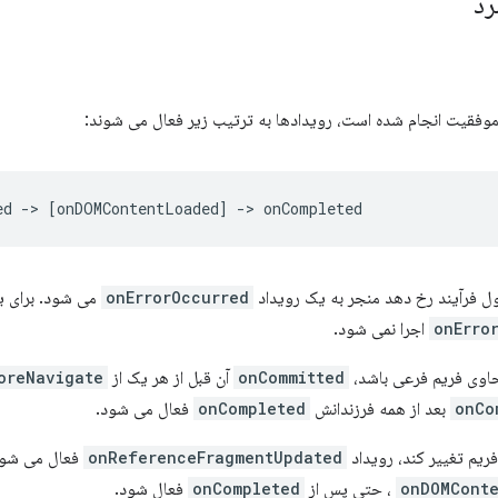
رد
 موفقیت انجام شده است، رویدادها به ترتیب زیر فعال می شوند:
 فرآیند رخ دهد منجر به یک رویداد
onErrorOccurred
می شود. برای ی
onErro
اجرا نمی شود.
حاوی فریم فرعی باشد،
onCommitted
آن قبل از هر یک از
oreNavigate
onCo
بعد از همه فرزندانش
onCompleted
فعال می شود.
ریم تغییر کند، رویداد
onReferenceFragmentUpdated
فعال می شود.
onDOMCont
، حتی پس از
onCompleted
فعال شود.