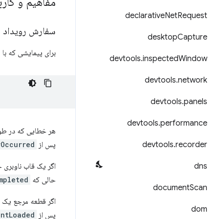
مفاهیم و کارب
declarative
Net
Request
سفارش رویداد
desktop
Capture
برای پیمایشی که با
devtools
.
inspected
Window
devtools
.
network
devtools
.
panels
devtools
.
performance
هر خطایی که در طول
recorder
.
devtools
پس از
rOccurred
dns
اگر یک قاب ناوبری 
حالی که
mpleted
document
Scan
اگر قطعه مرجع یک ف
dom
پس از
entLoaded