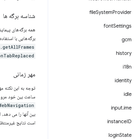
file
System
Provider
شناسه برگه ها
font
Settings
برگه‌هایی با استفاده
gcm
getAllFrames()
history
onTabReplaced
i18n
مهر زمانی
identity
توجه به این نکته م
idle
ساعت بین خود مرور
WebNavigation
input
.
ime
بین آنها را می دهد، ا
instance
ID
است نتایج غیرمنتظره
login
State