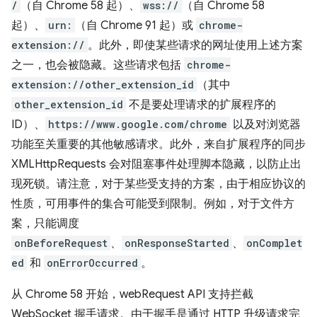
/
（自 Chrome 58 起）、
wss://
（自 Chrome 58
起）、
urn:
（自 Chrome 91 起）或
chrome-
extension://
。此外，即使某些请求的网址使用上述方案
之一，也会被隐藏。这些请求包括
chrome-
extension://other_extension_id
（其中
other_extension_id
不是要处理请求的扩展程序的
ID）、
https://www.google.com/chrome
以及对浏览器
功能至关重要的其他敏感请求。此外，来自扩展程序的同步
XMLHttpRequests 会对阻塞事件处理脚本隐藏，以防止出
现死锁。请注意，对于某些受支持的方案，由于相应协议的
性质，可用事件的集合可能受到限制。例如，对于文件方
案，只能调度
onBeforeRequest
、
onResponseStarted
、
onComplet
ed
和
onErrorOccurred
。
从 Chrome 58 开始，webRequest API 支持拦截
WebSocket 握手请求。由于握手是通过 HTTP 升级请求完