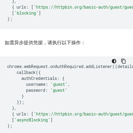
},
{
urls
:
[
'https://httpbin.org/basic-auth/guest/gue
[
'blocking'
]
);
如需异步提供凭据，请执行以下操作：
chrome
.
webRequest
.
onAuthRequired
.
addListener
((
detail
callback
({
authCredentials
:
{
username
:
'guest'
,
password
:
'guest'
}
});
},
{
urls
:
[
'https://httpbin.org/basic-auth/guest/gue
[
'asyncBlocking'
]
);