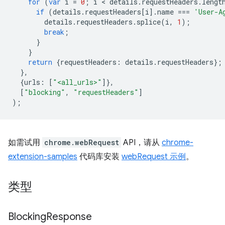
for
(
var
i
=
0
;
i
 < 
details
.
requestHeaders
.
lengt
if
(
details
.
requestHeaders
[
i
].
name
===
'User-A
details
.
requestHeaders
.
splice
(
i
,
1
);
break
;
}
}
return
{
requestHeaders
:
details
.
requestHeaders
};
},
{
urls
:
[
"<all_urls>"
]},
[
"blocking"
,
"requestHeaders"
]
);
如需试用
chrome.webRequest
API，请从
chrome-
extension-samples
代码库安装
webRequest 示例
。
类型
Blocking
Response