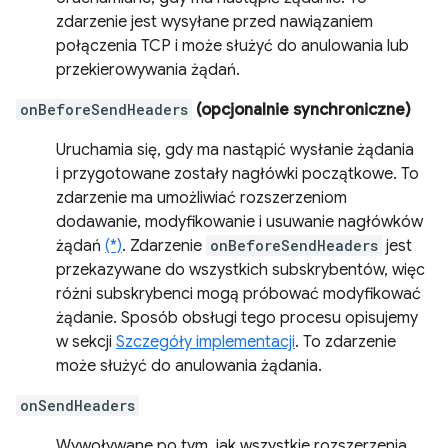
zdarzenie jest wysyłane przed nawiązaniem
połączenia TCP i może służyć do anulowania lub
przekierowywania żądań.
onBeforeSendHeaders
(opcjonalnie synchroniczne)
Uruchamia się, gdy ma nastąpić wysłanie żądania
i przygotowane zostały nagłówki początkowe. To
zdarzenie ma umożliwiać rozszerzeniom
dodawanie, modyfikowanie i usuwanie nagłówków
żądań
(*)
. Zdarzenie
onBeforeSendHeaders
jest
przekazywane do wszystkich subskrybentów, więc
różni subskrybenci mogą próbować modyfikować
żądanie. Sposób obsługi tego procesu opisujemy
w sekcji
Szczegóły implementacji
. To zdarzenie
może służyć do anulowania żądania.
onSendHeaders
Wywoływane po tym, jak wszystkie rozszerzenia