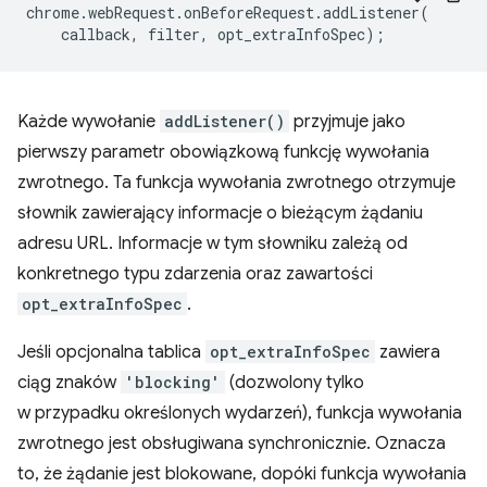
chrome
.
webRequest
.
onBeforeRequest
.
addListener
(
callback
,
filter
,
opt_extraInfoSpec
);
Każde wywołanie
addListener()
przyjmuje jako
pierwszy parametr obowiązkową funkcję wywołania
zwrotnego. Ta funkcja wywołania zwrotnego otrzymuje
słownik zawierający informacje o bieżącym żądaniu
adresu URL. Informacje w tym słowniku zależą od
konkretnego typu zdarzenia oraz zawartości
opt_extraInfoSpec
.
Jeśli opcjonalna tablica
opt_extraInfoSpec
zawiera
ciąg znaków
'blocking'
(dozwolony tylko
w przypadku określonych wydarzeń), funkcja wywołania
zwrotnego jest obsługiwana synchronicznie. Oznacza
to, że żądanie jest blokowane, dopóki funkcja wywołania