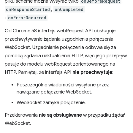
pliku scheme można wysyłać tylko
onBeforeRequest
,
onResponseStarted
,
onCompleted
i
onErrorOccurred
.
Od Chrome 58 interfejs webRequest API obsługuje
przechwytywanie żądania uzgodnienia połączenia
WebSocket. Uzgadnianie połączenia odbywa się za
pomocą żądania uaktualnienia HTTP, więc jego przepływ
pasuje do modelu webRequest zorientowanego na
HTTP. Pamiętaj, że interfejs API
nie przechwytuje
:
Poszczególne wiadomości wysyłane przez
nawiązane połączenie WebSocket.
WebSocket zamyka połączenie.
Przekierowania
nie są obsługiwane
w przypadku żądań
WebSocket.