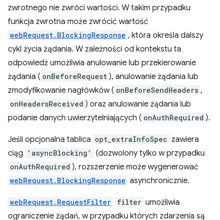
zwrotnego nie zwróci wartości. W takim przypadku
funkcja zwrotna może zwrócić wartość
webRequest.BlockingResponse
, która określa dalszy
cykl życia żądania. W zależności od kontekstu ta
odpowiedź umożliwia anulowanie lub przekierowanie
żądania (
onBeforeRequest
), anulowanie żądania lub
zmodyfikowanie nagłówków (
onBeforeSendHeaders
,
onHeadersReceived
) oraz anulowanie żądania lub
podanie danych uwierzytelniających (
onAuthRequired
).
Jeśli opcjonalna tablica
opt_extraInfoSpec
zawiera
ciąg
'asyncBlocking'
(dozwolony tylko w przypadku
onAuthRequired
), rozszerzenie może wygenerować
webRequest.BlockingResponse
asynchronicznie.
webRequest.RequestFilter
filter
umożliwia
ograniczenie żądań, w przypadku których zdarzenia są