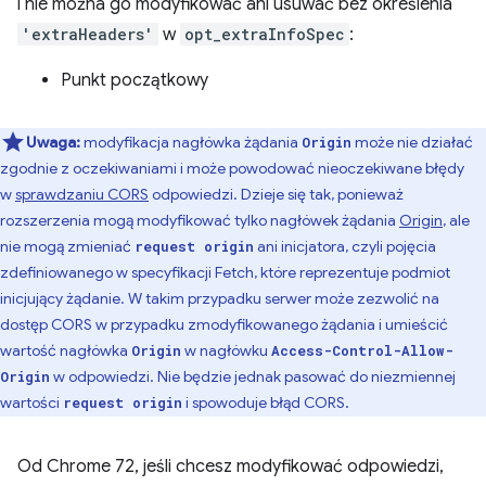
i nie można go modyfikować ani usuwać bez określenia
'extraHeaders'
w
opt_extraInfoSpec
:
Punkt początkowy
Uwaga:
modyfikacja nagłówka żądania
może nie działać
Origin
zgodnie z oczekiwaniami i może powodować nieoczekiwane błędy
w
sprawdzaniu CORS
odpowiedzi. Dzieje się tak, ponieważ
rozszerzenia mogą modyfikować tylko nagłówek żądania
Origin
, ale
nie mogą zmieniać
ani inicjatora, czyli pojęcia
request origin
zdefiniowanego w specyfikacji Fetch, które reprezentuje podmiot
inicjujący żądanie. W takim przypadku serwer może zezwolić na
dostęp CORS w przypadku zmodyfikowanego żądania i umieścić
wartość nagłówka
w nagłówku
Origin
Access-Control-Allow-
w odpowiedzi. Nie będzie jednak pasować do niezmiennej
Origin
wartości
i spowoduje błąd CORS.
request origin
Od Chrome 72, jeśli chcesz modyfikować odpowiedzi,