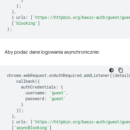
};
},
{
urls
:
[
'https://httpbin.org/basic-auth/guest/gue
[
'blocking'
]
);
Aby podać dane logowania asynchronicznie:
chrome
.
webRequest
.
onAuthRequired
.
addListener
((
detail
callback
({
authCredentials
:
{
username
:
'guest'
,
password
:
'guest'
}
});
},
{
urls
:
[
'https://httpbin.org/basic-auth/guest/gue
[
'asyncBlocking'
]