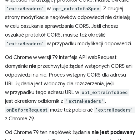
w sposób naruszający protokół CORS, musisz określić
'extraHeaders'
w
opt_extraInfoSpec
. Z drugiej
strony modyfikacje nagłówków odpowiedzi nie działają
w celu oszukania sprawdzania CORS. Jeśli chcesz
oszukać protokół CORS, musisz też określić
'extraHeaders'
w przypadku modyfikacji odpowiedzi.
Od Chrome w wersji 79 interfejs API webRequest
domyślnie
nie
przechwytuje żądań wstępnych CORS ani
odpowiedzi na nie. Proces wstępny CORS dla adresu
URL żądania jest widoczny dla rozszerzenia, jeśli
w przypadku tego adresu URL w
opt_extraInfoSpec
jest określony odbiornik z
'extraHeaders'
.
onBeforeRequest
może też pobierać
'extraHeaders'
z Chrome 79.
Od Chrome 79 ten nagłówek żądania
nie jest podawany