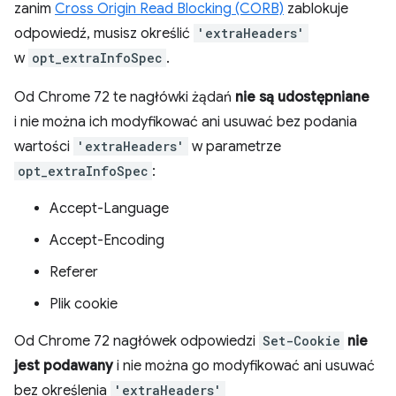
zanim
Cross Origin Read Blocking (CORB)
zablokuje
odpowiedź, musisz określić
'extraHeaders'
w
opt_extraInfoSpec
.
Od Chrome 72 te nagłówki żądań
nie są udostępniane
i nie można ich modyfikować ani usuwać bez podania
wartości
'extraHeaders'
w parametrze
opt_extraInfoSpec
:
Accept-Language
Accept-Encoding
Referer
Plik cookie
Od Chrome 72 nagłówek odpowiedzi
Set-Cookie
nie
jest podawany
i nie można go modyfikować ani usuwać
bez określenia
'extraHeaders'