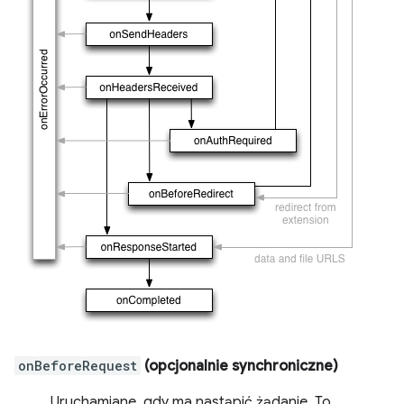
onBeforeRequest
(opcjonalnie synchroniczne)
Uruchamiane, gdy ma nastąpić żądanie. To