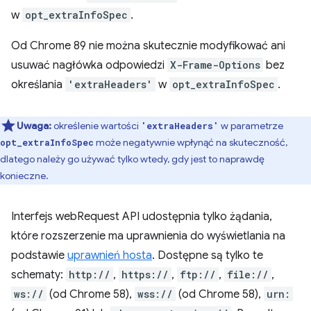
w
opt_extraInfoSpec
.
Od Chrome 89 nie można skutecznie modyfikować ani
usuwać nagłówka odpowiedzi
X-Frame-Options
bez
określania
'extraHeaders'
w
opt_extraInfoSpec
.
Uwaga:
określenie wartości
w parametrze
'extraHeaders'
może negatywnie wpłynąć na skuteczność,
opt_extraInfoSpec
dlatego należy go używać tylko wtedy, gdy jest to naprawdę
konieczne.
Interfejs webRequest API udostępnia tylko żądania,
które rozszerzenie ma uprawnienia do wyświetlania na
podstawie
uprawnień hosta
. Dostępne są tylko te
schematy:
http://
,
https://
,
ftp://
,
file://
,
ws://
(od Chrome 58),
wss://
(od Chrome 58),
urn: