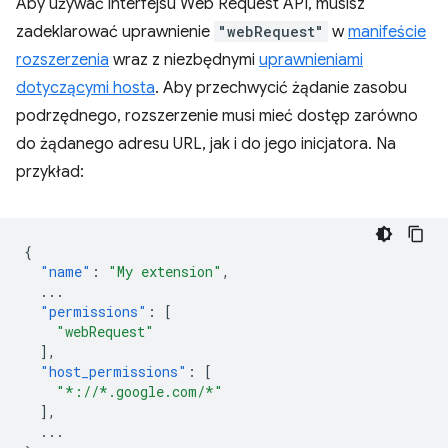
Aby używać interfejsu Web Request API, musisz
zadeklarować uprawnienie
"webRequest"
w
manifeście
rozszerzenia
wraz z niezbędnymi
uprawnieniami
dotyczącymi hosta
. Aby przechwycić żądanie zasobu
podrzędnego, rozszerzenie musi mieć dostęp zarówno
do żądanego adresu URL, jak i do jego inicjatora. Na
przykład:
{
"name"
:
"My extension"
,
...
"permissions"
:
[
"webRequest"
],
"host_permissions"
:
[
"*://*.google.com/*"
],
...