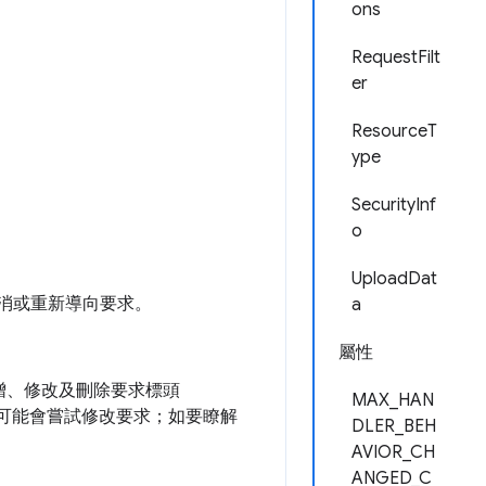
ons
RequestFilt
er
ResourceT
ype
SecurityInf
o
UploadDat
取消或重新導向要求。
a
屬性
增、修改及刪除要求標頭
MAX_HAN
可能會嘗試修改要求；如要瞭解
DLER_BEH
AVIOR_CH
ANGED_C