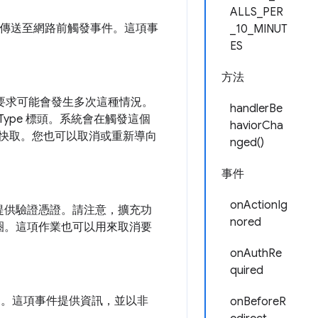
ALLS_PER
傳送至網路前觸發事件。這項事
_10_MINUT
ES
方法
項要求可能會發生多次這種情況。
handlerBe
Type 標頭。系統會在觸發這個
haviorCha
覽器的快取。您也可以取消或重新導向
nged()
事件
onActionIg
提供驗證憑證。請注意，擴充功
nored
圈。這項作業也可以用來取消要
onAuthRe
quired
向。這項事件提供資訊，並以非
onBeforeR