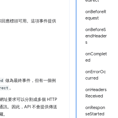
edirect
onBeforeR
equest
行和回應標頭可用。這項事件提供
onBeforeS
endHeader
s
onComplet
ed
onErrorOc
curred
ed
做為最終事件，但有一個例
rect
。
onHeaders
Received
網址要求可以分割成多個 HTTP
訊。因此，API 不會提供傳送
onRespon
seStarted
藏。