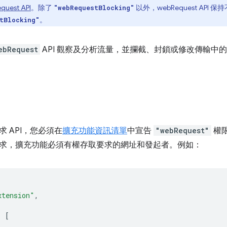
quest API
。除了
以外，webRequest AP
"webRequestBlocking"
。
tBlocking"
ebRequest
API 觀察及分析流量，並攔截、封鎖或修改傳輸中
 API，您必須在
擴充功能資訊清單
中宣告
"webRequest"
權
求，擴充功能必須有權存取要求的網址和發起者。例如：
xtension"
,
:
[