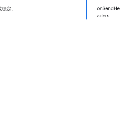
onSendHe
或穩定。
aders