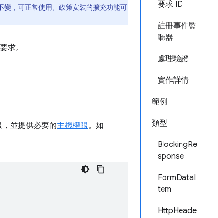
要求 ID
I 保持不變，可正常使用。政策安裝的擴充功能可
註冊事件監
聽器
的要求。
處理驗證
實作詳情
範例
類型
限，並提供必要的
主機權限
。如
BlockingRe
sponse
FormDataI
tem
HttpHeade