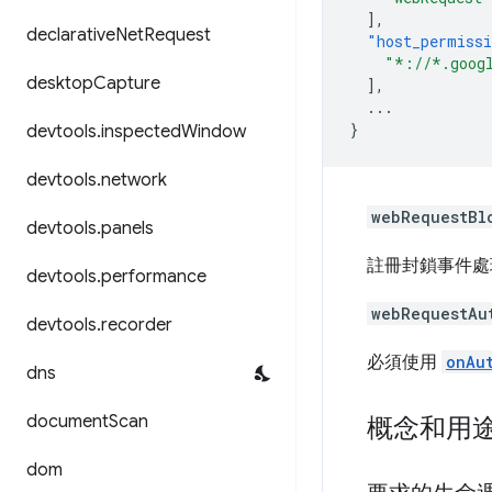
],
declarative
Net
Request
"host_permiss
"*://*.goog
desktop
Capture
],
...
}
devtools
.
inspected
Window
devtools
.
network
webRequestBl
devtools
.
panels
註冊封鎖事件處理
devtools
.
performance
webRequestAu
devtools
.
recorder
必須使用
onAu
dns
document
Scan
概念和用
dom