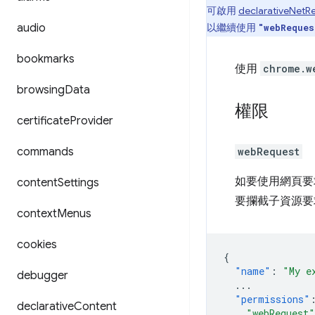
可啟用
declarativeNetRe
audio
以繼續使用
"webReques
bookmarks
使用
chrome.w
browsing
Data
權限
certificate
Provider
commands
webRequest
如要使用網頁要求
content
Settings
要攔截子資源要
context
Menus
cookies
{
"name"
:
"My e
debugger
...
"permissions"
declarative
Content
"webRequest"