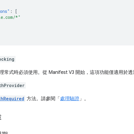
ions"
:
[
le.com/*"
ocking
常式時必須使用。從 Manifest V3 開始，這項功能僅適用
thProvider
thRequired
方法。請參閱「
處理驗證
」。
途