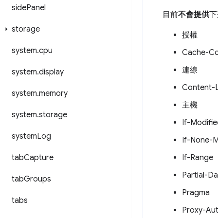
side
Panel
目前
不會提供
下
storage
授權
system
.
cpu
Cache-Co
連線
system
.
display
Content-
system
.
memory
主機
system
.
storage
If-Modifi
system
Log
If-None-
tab
Capture
If-Range
Partial-D
tab
Groups
Pragma
tabs
Proxy-Aut