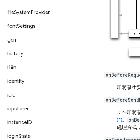
file
System
Provider
font
Settings
gcm
history
i18n
onBeforeRequ
identity
即將發生
idle
onBeforeSend
input
.
ime
：在即將
(*)
。
onBe
instance
ID
處理方式
login
State
onSendHeader