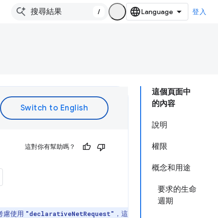
/
登入
這個頁面中
的內容
說明
權限
這對你有幫助嗎？
概念和用途
要求的生命
週期
考慮使用
，這
"declarativeNetRequest"