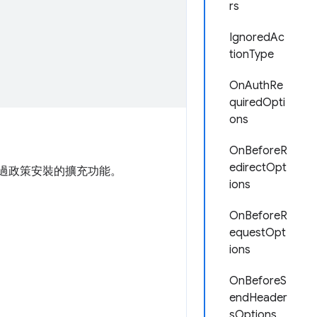
rs
IgnoredAc
tionType
OnAuthRe
quiredOpti
ons
OnBeforeR
edirectOpt
於透過政策安裝的擴充功能。
ions
OnBeforeR
equestOpt
ions
OnBeforeS
endHeader
sOptions