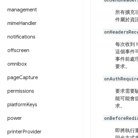
management
所有擴充
件屬於資
mime
Handler
onHeadersRec
notifications
每次收到 
offscreen
這個事件可
事件前處理
omnibox
要求。
page
Capture
onAuthRequir
permissions
要求需要
能可能會
platform
Keys
求。
power
onBeforeRedi
即將執行
printer
Provider