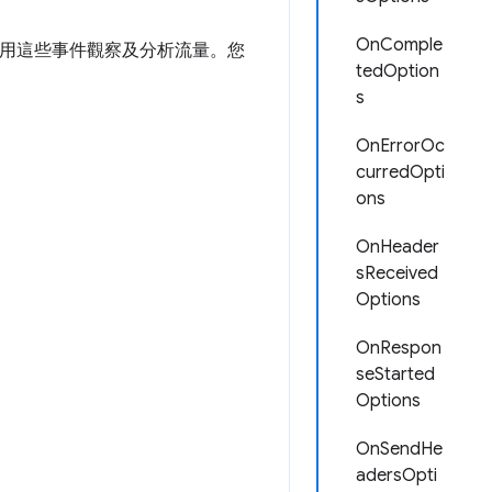
OnComple
運用這些事件觀察及分析流量。您
tedOption
s
OnErrorOc
curredOpti
ons
OnHeader
sReceived
Options
OnRespon
seStarted
Options
OnSendHe
adersOpti