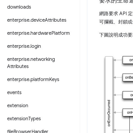
要求的生命
downloads
網路要求 AP
enterprise
.
device
Attributes
可攔截、封鎖或
enterprise
.
hardware
Platform
下圖說明成功要
enterprise
.
login
enterprise
.
networking
Attributes
enterprise
.
platform
Keys
events
extension
extension
Types
file
Browser
Handler