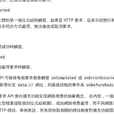
處理。您無法修改或取消要求。
arted
主體的第一個位元組時觸發。如果是 HTTP 要求，這表示狀態
以非同步方式處理。無法修改或取消要求。
理成功時觸發。
red
利處理要求時觸發。
st API 可確保每個要求都會觸發
onCompleted
或
onErrorOccurr
重新導向至
data://
網址，則最後回報的事件為
onBeforeRedi
求 API 會向擴充功能呈現網路堆疊的抽象概念。 在內部，一個
從大型檔案擷取個別位元組範圍)，或由網路堆疊處理，而不與網路通
HTTP 標頭。舉例來說，所有與快取相關的標頭都會對擴充功能隱