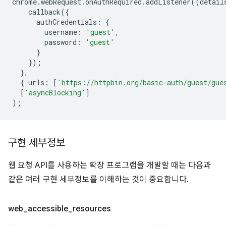
chrome
.
webRequest
.
onAuthRequired
.
addListener
((
detail
callback
({
authCredentials
:
{
username
:
'guest'
,
password
:
'guest'
}
});
},
{
urls
:
[
'https://httpbin.org/basic-auth/guest/gue
[
'asyncBlocking'
]
);
구현 세부정보
웹 요청 API를 사용하는 확장 프로그램을 개발할 때는 다음과
같은 여러 구현 세부정보를 이해하는 것이 중요합니다.
web
_
accessible
_
resources