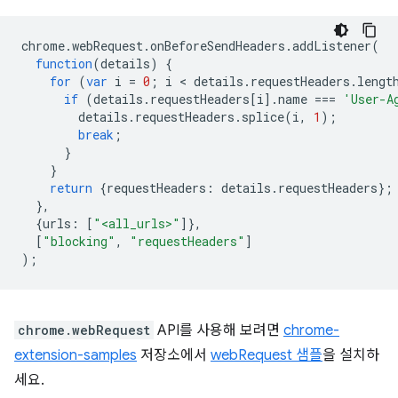
chrome
.
webRequest
.
onBeforeSendHeaders
.
addListener
(
function
(
details
)
{
for
(
var
i
=
0
;
i
 < 
details
.
requestHeaders
.
lengt
if
(
details
.
requestHeaders
[
i
].
name
===
'User-A
details
.
requestHeaders
.
splice
(
i
,
1
);
break
;
}
}
return
{
requestHeaders
:
details
.
requestHeaders
};
},
{
urls
:
[
"<all_urls>"
]},
[
"blocking"
,
"requestHeaders"
]
);
chrome.webRequest
API를 사용해 보려면
chrome-
extension-samples
저장소에서
webRequest 샘플
을 설치하
세요.