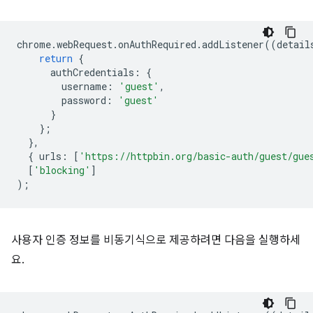
chrome
.
webRequest
.
onAuthRequired
.
addListener
((
detail
return
{
authCredentials
:
{
username
:
'guest'
,
password
:
'guest'
}
};
},
{
urls
:
[
'https://httpbin.org/basic-auth/guest/gue
[
'blocking'
]
);
사용자 인증 정보를 비동기식으로 제공하려면 다음을 실행하세
요.