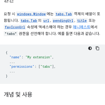
권한
요청 시
windows.Window
에는
tabs.Tab
객체의 배열이 포
함됩니다.
tabs.Tab
의
url
,
pendingUrl
,
title
또는
favIconUrl
속성에 액세스해야 하는 경우
매니페스트
에서
"tabs"
권한을 선언해야 합니다. 예를 들면 다음과 같습니다.
{
"name"
:
"My extension"
,
...
"permissions"
:
[
"tabs"
],
...
}
개념 및 사용