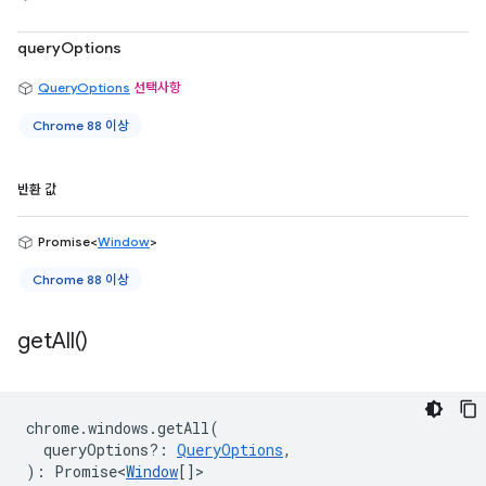
queryOptions
QueryOptions
선택사항
Chrome 88 이상
반환 값
Promise<
Window
>
Chrome 88 이상
get
All(
)
chrome
.
windows
.
getAll
(
queryOptions?
:
QueryOptions
,
)
:
Promise<
Window
[]
>