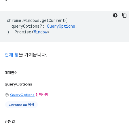
chrome
.
windows
.
getCurrent
(
queryOptions?
:
QueryOptions
,
)
:
Promise<
Window
>
현재 창
을 가져옵니다.
매개변수
queryOptions
QueryOptions
선택사항
Chrome 88 이상
반환 값