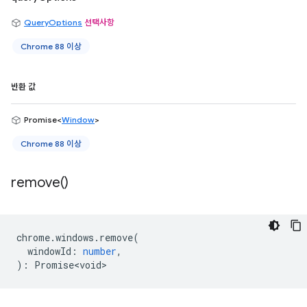
QueryOptions
선택사항
Chrome 88 이상
반환 값
Promise<
Window
>
Chrome 88 이상
remove(
)
chrome
.
windows
.
remove
(
windowId
:
number
,
)
:
Promise<void>