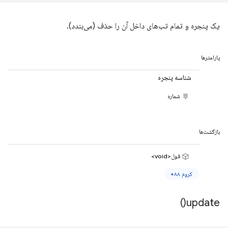
یک پنجره و تمام تب‌های داخل آن را حذف (می‌بندد).
پارامترها
شناسه پنجره
شماره
بازگشت‌ها
قول<void>
کروم ۸۸+
)
update(