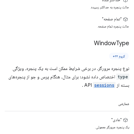
حالت پنجره به حداکثر رسیده.
"تمام صفحه"
حالت پنجره تمام صفحه.
Window
Type
کروم ۴۴+
نوع پنجره مرورگر. در برخی شرایط ممکن است به یک پنجره، ویژگی
type
اختصاص داده نشود؛ برای مثال، هنگام پرس و جو از پنجره‌های
بسته از API
sessions
.
شمارشی
"عادی"
یک پنجره مرورگر معمولی.