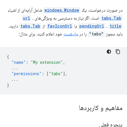
در صورت درخواست، یک
windows.Window
شامل آرایه‌ای از اشیاء
tabs.Tab
است. اگر نیاز به دسترسی به ویژگی‌های
،
url
title
،
pendingUrl
یا
favIconUrl
از
tabs.Tab
دارید،
باید مجوز
"tabs"
را در
مانیفست
خود اعلام کنید. برای مثال:
{
"name"
:
"My extension"
,
...
"permissions"
:
[
"tabs"
],
...
}
مفاهیم و کاربردها
پنجره فعلی