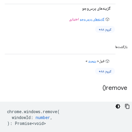
گزینه‌های پرس‌وجو
گزینه‌های پرس‌وجو
اختیاری
کروم ۸۸+
بازگشت‌ها
قول<
پنجره
>
کروم ۸۸+
)
remove(
chrome
.
windows
.
remove
(
windowId
:
number
,
)
:
Promise<void>