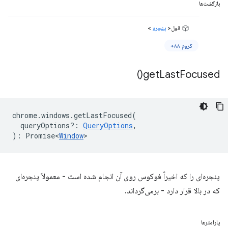
بازگشت‌ها
قول<
پنجره
>
کروم ۸۸+
)
get
Last
Focused(
chrome
.
windows
.
getLastFocused
(
queryOptions?
:
QueryOptions
,
)
:
Promise<
Window
>
پنجره‌ای را که اخیراً فوکوس روی آن انجام شده است - معمولاً پنجره‌ای
که در بالا قرار دارد - برمی‌گرداند.
پارامترها