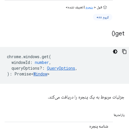
قول <
پنجره
| تعریف نشده>
کروم ۸۸+
)
get(
chrome
.
windows
.
get
(
windowId
:
number
,
queryOptions?
:
QueryOptions
,
)
:
Promise<
Window
>
جزئیات مربوط به یک پنجره را دریافت می‌کند.
پارامترها
شناسه پنجره