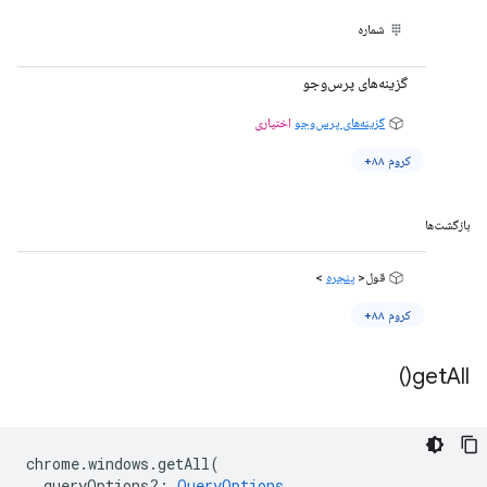
شماره
گزینه‌های پرس‌وجو
گزینه‌های پرس‌وجو
اختیاری
کروم ۸۸+
بازگشت‌ها
قول<
پنجره
>
کروم ۸۸+
)
get
All(
chrome
.
windows
.
getAll
(
queryOptions?
:
QueryOptions
,