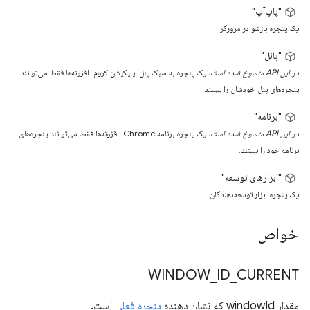
"پاپ‌آپ"
یک پنجره بازشو در مرورگر.
"پانل"
در این API منسوخ شده است.
یک پنجره به سبک پنل اپلیکیشن کروم. افزونه‌ها فقط می‌توانند
پنجره‌های پنل خودشان را ببینند.
"برنامه"
در این API منسوخ شده است.
یک پنجره برنامه Chrome. افزونه‌ها فقط می‌توانند پنجره‌های
برنامه خود را ببینند.
"ابزارهای توسعه"
یک پنجره ابزار توسعه‌دهندگان.
خواص
WINDOW
_
ID
_
CURRENT
مقدار windowId که نشان دهنده
پنجره فعلی
است.