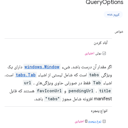
Query
Options
کروم ۸۸+
خواص
آباد کردن
بولی
اختیاری
اگر مقدار آن درست باشد، شیء
windows.Window
دارای یک
ویژگی
tabs
است که شامل لیستی از اشیاء
tabs.Tab
است.
اشیاء
Tab
فقط در صورتی حاوی ویژگی‌های
،
url
title
،
pendingUrl
و
favIconUrl
هستند که فایل
manifest افزونه شامل مجوز
"tabs"
باشد.
انواع پنجره
نوع پنجره
[]
اختیاری