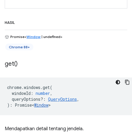
HASIL
Promise<
Window
| undefined>
Chrome 88+
get(
)
chrome
.
windows
.
get
(
windowId
:
number
,
queryOptions?
:
QueryOptions
,
)
:
Promise<
Window
>
Mendapatkan detail tentang jendela.