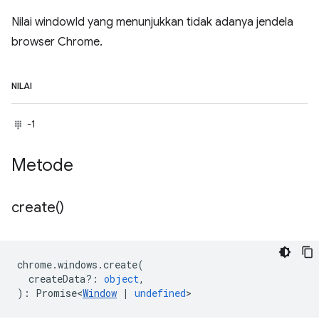
Nilai windowId yang menunjukkan tidak adanya jendela
browser Chrome.
NILAI
-1
Metode
create(
)
chrome
.
windows
.
create
(
createData?
:
object
,
)
:
Promise<
Window
|
undefined
>