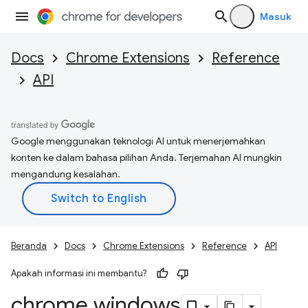
Masuk
Docs
Chrome Extensions
Reference
API
Google menggunakan teknologi AI untuk menerjemahkan
konten ke dalam bahasa pilihan Anda. Terjemahan AI mungkin
mengandung kesalahan.
Beranda
Docs
Chrome Extensions
Reference
API
Apakah informasi ini membantu?
chrome
.
windows