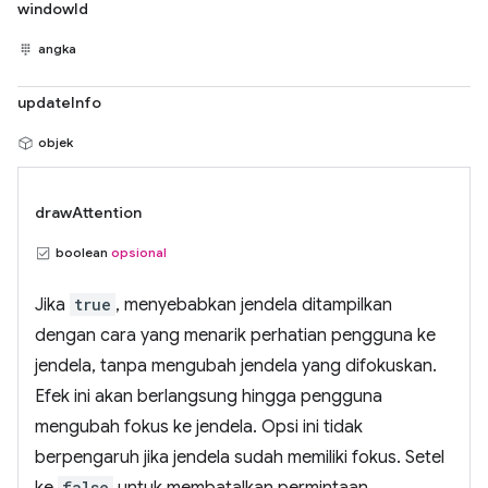
windowId
angka
updateInfo
objek
drawAttention
boolean
opsional
Jika
true
, menyebabkan jendela ditampilkan
dengan cara yang menarik perhatian pengguna ke
jendela, tanpa mengubah jendela yang difokuskan.
Efek ini akan berlangsung hingga pengguna
mengubah fokus ke jendela. Opsi ini tidak
berpengaruh jika jendela sudah memiliki fokus. Setel
ke
false
untuk membatalkan permintaan