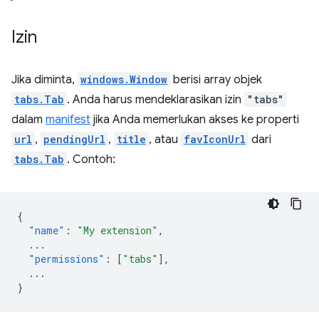
Izin
Jika diminta,
windows.Window
berisi array objek
tabs.Tab
. Anda harus mendeklarasikan izin
"tabs"
dalam
manifest
jika Anda memerlukan akses ke properti
url
,
pendingUrl
,
title
, atau
favIconUrl
dari
tabs.Tab
. Contoh:
{
"name"
:
"My extension"
,
...
"permissions"
:
[
"tabs"
],
...
}