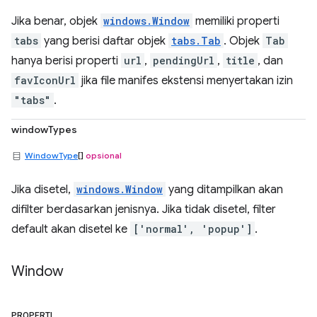
Jika benar, objek
windows.Window
memiliki properti
tabs
yang berisi daftar objek
tabs.Tab
. Objek
Tab
hanya berisi properti
url
,
pendingUrl
,
title
, dan
favIconUrl
jika file manifes ekstensi menyertakan izin
"tabs"
.
windowTypes
WindowType
[]
opsional
Jika disetel,
windows.Window
yang ditampilkan akan
difilter berdasarkan jenisnya. Jika tidak disetel, filter
default akan disetel ke
['normal', 'popup']
.
Window
PROPERTI