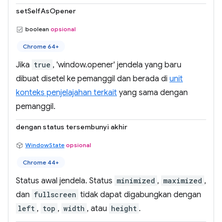
setSelfAsOpener
boolean
opsional
Chrome 64+
Jika
true
, 'window.opener' jendela yang baru
dibuat disetel ke pemanggil dan berada di
unit
konteks penjelajahan terkait
yang sama dengan
pemanggil.
dengan status tersembunyi akhir
WindowState
opsional
Chrome 44+
Status awal jendela. Status
minimized
,
maximized
,
dan
fullscreen
tidak dapat digabungkan dengan
left
,
top
,
width
, atau
height
.