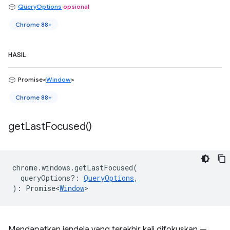
QueryOptions
opsional
Chrome 88+
HASIL
Promise<
Window
>
Chrome 88+
get
Last
Focused(
)
chrome
.
windows
.
getLastFocused
(
queryOptions?
:
QueryOptions
,
)
:
Promise<
Window
>
Mendapatkan jendela yang terakhir kali difokuskan —