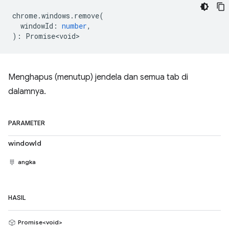
chrome
.
windows
.
remove
(
windowId
:
number
,
)
:
Promise<void>
Menghapus (menutup) jendela dan semua tab di
dalamnya.
PARAMETER
windowId
angka
HASIL
Promise<void>