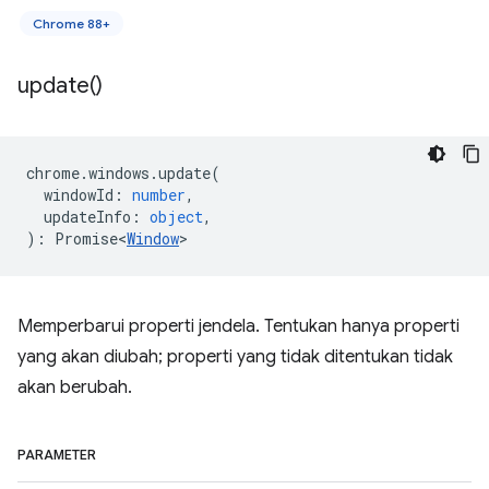
Chrome 88+
update(
)
chrome
.
windows
.
update
(
windowId
:
number
,
updateInfo
:
object
,
)
:
Promise<
Window
>
Memperbarui properti jendela. Tentukan hanya properti
yang akan diubah; properti yang tidak ditentukan tidak
akan berubah.
PARAMETER