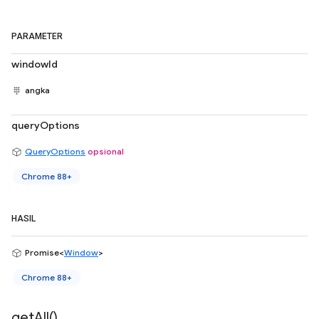
PARAMETER
windowId
angka
queryOptions
QueryOptions
opsional
Chrome 88+
HASIL
Promise<
Window
>
Chrome 88+
get
All(
)