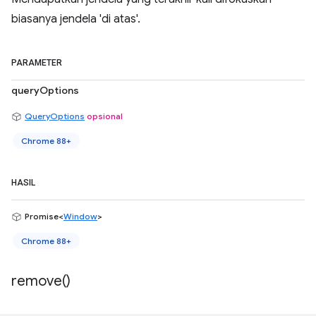
biasanya jendela 'di atas'.
PARAMETER
queryOptions
QueryOptions
opsional
Chrome 88+
HASIL
Promise<
Window
>
Chrome 88+
remove(
)