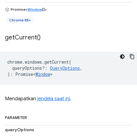
Promise<
Window
[]>
Chrome 88+
get
Current(
)
chrome
.
windows
.
getCurrent
(
queryOptions?
:
QueryOptions
,
)
:
Promise<
Window
>
Mendapatkan
jendela saat ini
.
PARAMETER
queryOptions