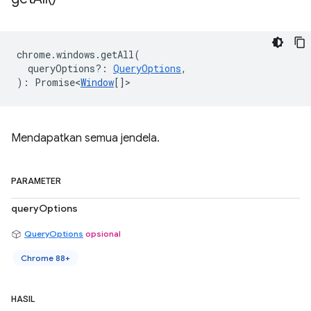
chrome
.
windows
.
getAll
(
queryOptions?
:
QueryOptions
,
)
:
Promise<
Window
[]
>
Mendapatkan semua jendela.
PARAMETER
queryOptions
QueryOptions
opsional
Chrome 88+
HASIL