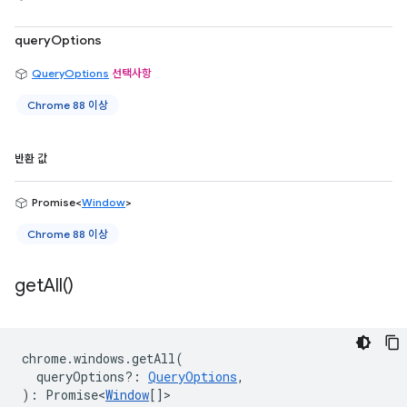
queryOptions
QueryOptions
선택사항
Chrome 88 이상
반환 값
Promise<
Window
>
Chrome 88 이상
get
All(
)
chrome
.
windows
.
getAll
(
queryOptions?
:
QueryOptions
,
)
:
Promise<
Window
[]
>