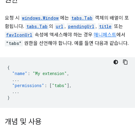
권한
요청 시
windows.Window
에는
tabs.Tab
객체의 배열이 포
함됩니다.
tabs.Tab
의
url
,
pendingUrl
,
title
또는
favIconUrl
속성에 액세스해야 하는 경우
매니페스트
에서
"tabs"
권한을 선언해야 합니다. 예를 들면 다음과 같습니다.
{
"name"
:
"My extension"
,
...
"permissions"
:
[
"tabs"
],
...
}
개념 및 사용