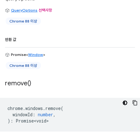
QueryOptions
선택사항
Chrome 88 이상
반환 값
Promise<
Window
>
Chrome 88 이상
remove(
)
chrome
.
windows
.
remove
(
windowId
:
number
,
)
:
Promise<void>