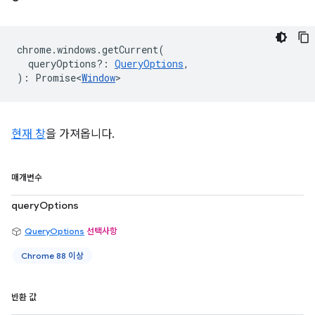
chrome
.
windows
.
getCurrent
(
queryOptions?
:
QueryOptions
,
)
:
Promise<
Window
>
현재 창
을 가져옵니다.
매개변수
queryOptions
QueryOptions
선택사항
Chrome 88 이상
반환 값