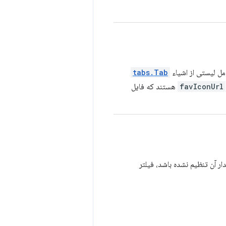
ل لیستی از اشیاء
tabs.Tab
favIconUrl
هستند که فایل
ار آن تنظیم نشده باشد، فیلتر