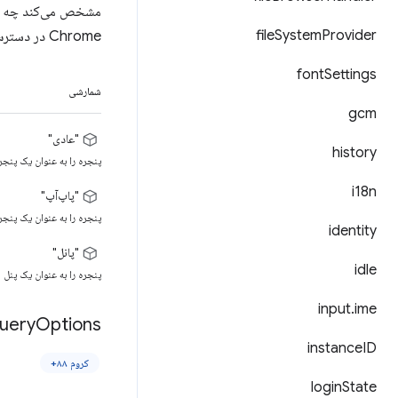
file
System
Provider
Chrome در دسترس است.
font
Settings
شمارشی
gcm
"عادی"
history
پنجره را به عنوان یک پنج
i18n
"پاپ‌آپ"
پنجره را به عنوان یک پنجره بازشو (opup window
identity
"پانل"
idle
پنجره را به عنوان یک پن
input
.
ime
uery
Options
instance
ID
کروم ۸۸+
login
State