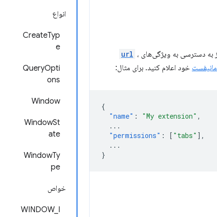
انواع
CreateTyp
e
ز به دسترسی به ویژگی‌های
،
url
مانیفست
خود اعلام کنید. برای مثال:
QueryOpti
ons
Window
{
"name"
:
"My extension"
,
WindowSt
...
ate
"permissions"
:
[
"tabs"
],
...
}
WindowTy
pe
خواص
WINDOW_I