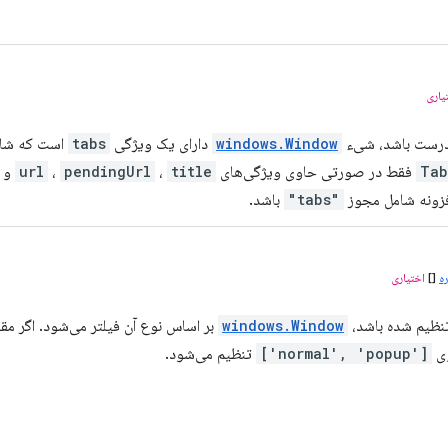
یاری
 درست باشد، شیء
windows.Window
دارای یک ویژگی
tabs
است که شام
Tab
فقط در صورتی حاوی ویژگی‌های
title
،
pendingUrl
،
url
و
"tabs"
باشد.
ه
[]
اختیاری
 تنظیم شده باشد،
windows.Window
بر اساس نوع آن فیلتر می‌شود. اگر مقد
ی
['normal', 'popup']
تنظیم می‌شود.