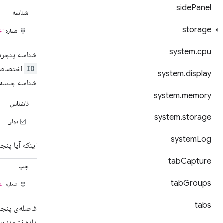
side
Panel
شناسه
storage
شماره
اخ
system
.
cpu
شناسه پنجره
ID
اختصاص دا
system
.
display
شناسه جلسه 
system
.
memory
ناشناس
system
.
storage
بولی
system
Log
اینکه آیا پنج
tab
Capture
چپ
tab
Groups
شماره
اخ
tabs
فاصله‌ی پنج
داده نشود؛ برا