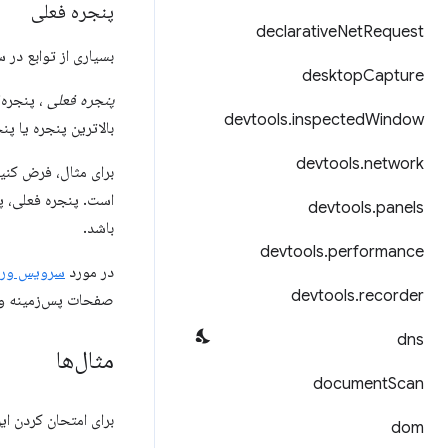
پنجره فعلی
declarative
Net
Request
بسیاری از توابع در 
desktop
Capture
پنجره فعلی
، پنجره‌
devtools
.
inspected
Window
بالاترین پنجره یا پ
devtools
.
network
برای مثال، فرض کنید یک افزونه چن
است. پنجره فعلی، پن
devtools
.
panels
باشد.
devtools
.
performance
در مورد
سرویس ورک
devtools
.
recorder
صفحات پس‌زمینه وج
dns
مثال‌ها
document
Scan
برای امتحان کردن این PI
dom