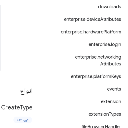
downloads
enterprise
.
device
Attributes
enterprise
.
hardware
Platform
enterprise
.
login
enterprise
.
networking
Attributes
enterprise
.
platform
Keys
انواع
events
extension
Create
Type
extension
Types
کروم ۴۴+
file
Browser
Handler