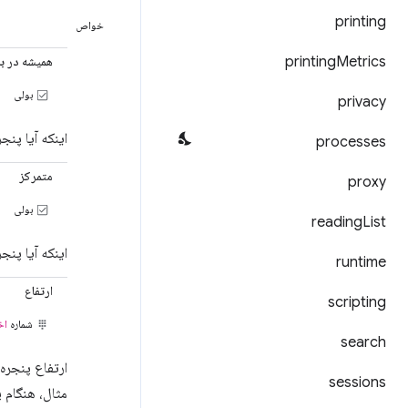
printing
خواص
همیشه در بال
printing
Metrics
بولی
privacy
اینکه آیا پنج
processes
متمرکز
proxy
بولی
reading
List
اینکه آیا پنج
runtime
ارتفاع
scripting
شماره
اخ
search
ارتفاع پنجر
sessions
مثال، هنگام پ