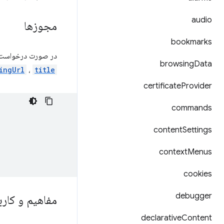
audio
مجوزها
bookmarks
در صورت درخواست
browsing
Data
ingUrl
،
title
certificate
Provider
commands
content
Settings
context
Menus
cookies
debugger
مفاهیم و کارب
declarative
Content