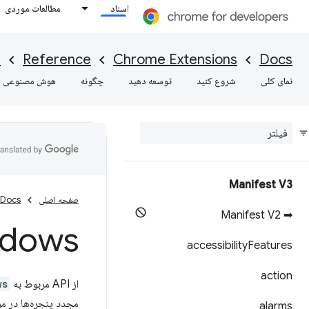
اسناد
مطالعات موردی
I
Reference
Chrome Extensions
Docs
نمای کلی
شروع کنید
توسعه دهید
چگونه
هوش مصنوعی
Manifest V3
صفحه اصلی
Docs
➡ Manifest V2
ndows
accessibility
Features
action
از API مربوط به
ws
مجدد پنجره‌ها در مر
alarms