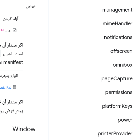
خواص
management
آباد کردن
mime
Handler
بولی
اخت
notifications
اگر مقدار آن
offscreen
است. اشیاء
manifest افزونه شامل مجوز
omnibox
انواع پنجره
page
Capture
نوع پنجر
permissions
اگر مقدار آن
platform
Keys
پیش‌فرض رو
power
Window
printer
Provider