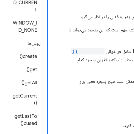
D_CURREN
T
پنجره فعلی را در نظر می‌گیرد.
WINDOW_I
ه مهم است که این پنجره می‌تواند با
D_NONE
روش‌ها
tabs.query()
create()
ظر از اینکه بالاترین پنجره کدام
get()
ممکن است هیچ پنجره فعلی برای
getAll()
getCurrent
()
getLastFo
cused()
کنید.