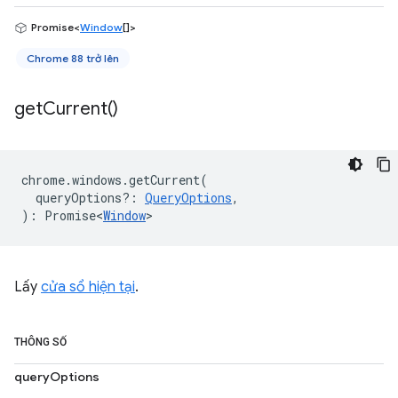
Promise<
Window
[]>
Chrome 88 trở lên
get
Current(
)
chrome
.
windows
.
getCurrent
(
queryOptions?
:
QueryOptions
,
)
:
Promise<
Window
>
Lấy
cửa sổ hiện tại
.
THÔNG SỐ
queryOptions