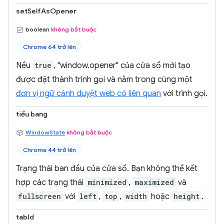
setSelfAsOpener
boolean
không bắt buộc
Chrome 64 trở lên
Nếu
true
, "window.opener" của cửa sổ mới tạo
được đặt thành trình gọi và nằm trong cùng một
đơn vị ngữ cảnh duyệt web có liên quan
với trình gọi.
tiểu bang
WindowState
không bắt buộc
Chrome 44 trở lên
Trạng thái ban đầu của cửa sổ. Bạn không thể kết
hợp các trạng thái
minimized
,
maximized
và
fullscreen
với
left
,
top
,
width
hoặc
height
.
tabId