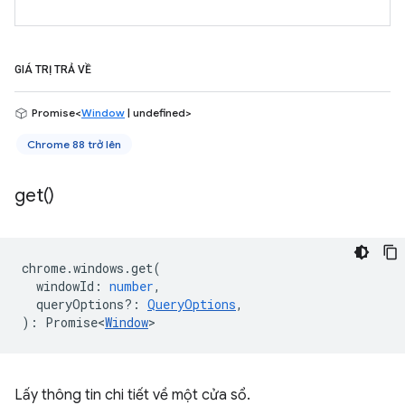
GIÁ TRỊ TRẢ VỀ
Promise<
Window
| undefined>
Chrome 88 trở lên
get(
)
chrome
.
windows
.
get
(
windowId
:
number
,
queryOptions?
:
QueryOptions
,
)
:
Promise<
Window
>
Lấy thông tin chi tiết về một cửa sổ.