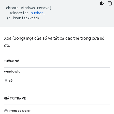
chrome
.
windows
.
remove
(
windowId
:
number
,
)
:
Promise<void>
Xoá (đóng) một cửa sổ và tất cả các thẻ trong cửa sổ
đó.
THÔNG SỐ
windowId
số
GIÁ TRỊ TRẢ VỀ
Promise<void>