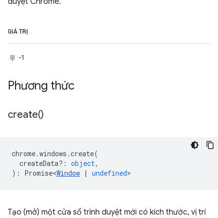
duyệt Chrome.
GIÁ TRỊ
-1
Phương thức
create(
)
chrome
.
windows
.
create
(
createData?
:
object
,
)
:
Promise<
Window
|
undefined
>
Tạo (mở) một cửa sổ trình duyệt mới có kích thước, vị trí