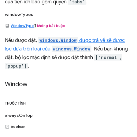
của tiện ích bao gồm quyền
"tabs"
.
windowTypes
WindowType
[]
không bắt buộc
Nếu được đặt,
windows.Window
được trả về sẽ được
lọc dựa trên loại của
windows.Window
. Nếu bạn không
đặt, bộ lọc mặc định sẽ được đặt thành
['normal',
'popup']
.
Window
THUỘC TÍNH
alwaysOnTop
boolean