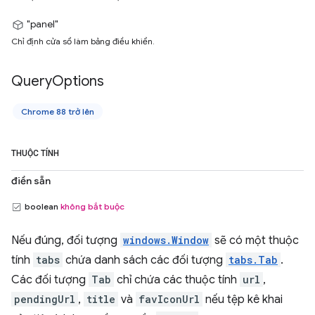
"panel"
Chỉ định cửa sổ làm bảng điều khiển.
Query
Options
Chrome 88 trở lên
THUỘC TÍNH
điền sẵn
boolean
không bắt buộc
Nếu đúng, đối tượng
windows.Window
sẽ có một thuộc
tính
tabs
chứa danh sách các đối tượng
tabs.Tab
.
Các đối tượng
Tab
chỉ chứa các thuộc tính
url
,
pendingUrl
,
title
và
favIconUrl
nếu tệp kê khai