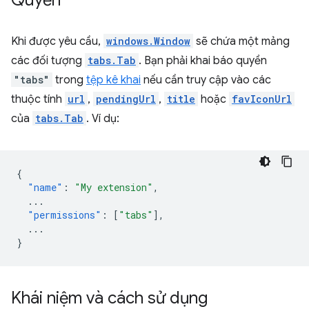
Quyền
Khi được yêu cầu,
windows.Window
sẽ chứa một mảng
các đối tượng
tabs.Tab
. Bạn phải khai báo quyền
"tabs"
trong
tệp kê khai
nếu cần truy cập vào các
thuộc tính
url
,
pendingUrl
,
title
hoặc
favIconUrl
của
tabs.Tab
. Ví dụ:
{
"name"
:
"My extension"
,
...
"permissions"
:
[
"tabs"
],
...
}
Khái niệm và cách sử dụng