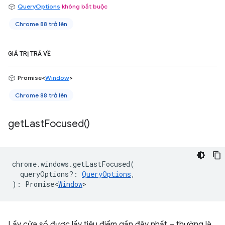
QueryOptions
không bắt buộc
Chrome 88 trở lên
GIÁ TRỊ TRẢ VỀ
Promise<
Window
>
Chrome 88 trở lên
get
Last
Focused(
)
chrome
.
windows
.
getLastFocused
(
queryOptions?
:
QueryOptions
,
)
:
Promise<
Window
>
Lấy cửa sổ được lấy tiêu điểm gần đây nhất – thường là