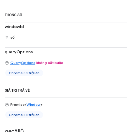
THÔNG SỐ
windowId
số
queryOptions
QueryOptions
không bắt buộc
Chrome 88 trở lên
GIÁ TRỊ TRẢ VỀ
Promise<
Window
>
Chrome 88 trở lên
get
All(
)