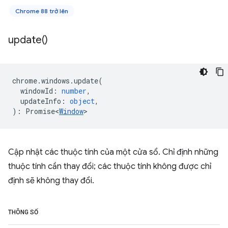
Chrome 88 trở lên
update(
)
chrome
.
windows
.
update
(
windowId
:
number
,
updateInfo
:
object
,
)
:
Promise<
Window
>
Cập nhật các thuộc tính của một cửa sổ. Chỉ định những
thuộc tính cần thay đổi; các thuộc tính không được chỉ
định sẽ không thay đổi.
THÔNG SỐ