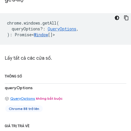
chrome
.
windows
.
getAll
(
queryOptions?
:
QueryOptions
,
)
:
Promise<
Window
[]
>
Lấy tất cả các cửa sổ.
THÔNG SỐ
queryOptions
QueryOptions
không bắt buộc
Chrome 88 trở lên
GIÁ TRỊ TRẢ VỀ