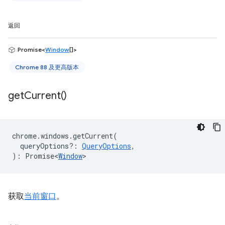
返回
Promise<
Window
[]>
Chrome 88 及更高版本
get
Current(
)
chrome
.
windows
.
getCurrent
(
queryOptions?
:
QueryOptions
,
)
:
Promise<
Window
>
获取
当前窗口
。