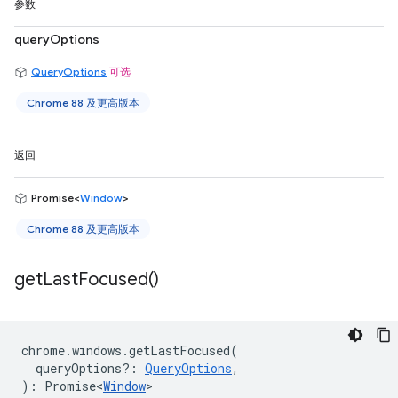
参数
queryOptions
QueryOptions
可选
Chrome 88 及更高版本
返回
Promise<
Window
>
Chrome 88 及更高版本
get
Last
Focused(
)
chrome
.
windows
.
getLastFocused
(
queryOptions?
:
QueryOptions
,
)
:
Promise<
Window
>