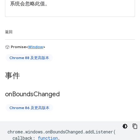
系统会忽略此值。
返回
Promise<
Window
>
Chrome 88 及更高版本
事件
on
Bounds
Changed
Chrome 86 及更高版本
chrome
.
windows
.
onBoundsChanged
.
addListener
(
callback
:
function
,