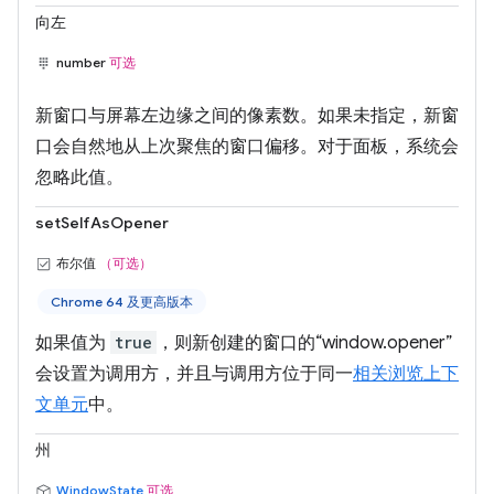
向左
number
可选
新窗口与屏幕左边缘之间的像素数。如果未指定，新窗
口会自然地从上次聚焦的窗口偏移。对于面板，系统会
忽略此值。
setSelfAsOpener
布尔值
（可选）
Chrome 64 及更高版本
如果值为
true
，则新创建的窗口的“window.opener”
会设置为调用方，并且与调用方位于同一
相关浏览上下
文单元
中。
州
WindowState
可选