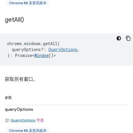
Chrome 88 及更高版本
get
All(
)
chrome
.
windows
.
getAll
(
queryOptions?
:
QueryOptions
,
)
:
Promise<
Window
[]
>
获取所有窗口。
参数
queryOptions
QueryOptions
可选
Chrome 88 及更高版本