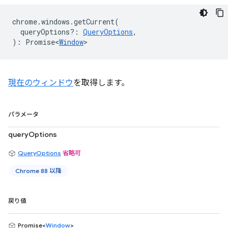
chrome
.
windows
.
getCurrent
(
queryOptions?
:
QueryOptions
,
)
:
Promise<
Window
>
現在のウィンドウ
を取得します。
パラメータ
queryOptions
QueryOptions
省略可
Chrome 88 以降
戻り値
Promise<
Window
>