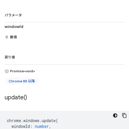
パラメータ
windowId
数値
戻り値
Promise<void>
Chrome 88 以降
update(
)
chrome
.
windows
.
update
(
windowId
:
number
,