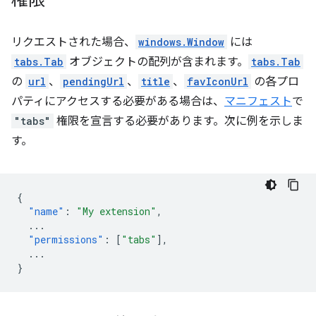
権限
リクエストされた場合、
windows.Window
には
tabs.Tab
オブジェクトの配列が含まれます。
tabs.Tab
の
url
、
pendingUrl
、
title
、
favIconUrl
の各プロ
パティにアクセスする必要がある場合は、
マニフェスト
で
"tabs"
権限を宣言する必要があります。次に例を示しま
す。
{
"name"
:
"My extension"
,
...
"permissions"
:
[
"tabs"
],
...
}