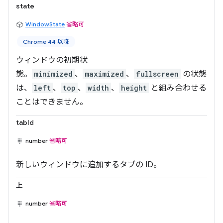
state
WindowState
省略可
Chrome 44 以降
ウィンドウの初期状
態。
minimized
、
maximized
、
fullscreen
の状態
は、
left
、
top
、
width
、
height
と組み合わせる
ことはできません。
tabId
number
省略可
新しいウィンドウに追加するタブの ID。
上
number
省略可