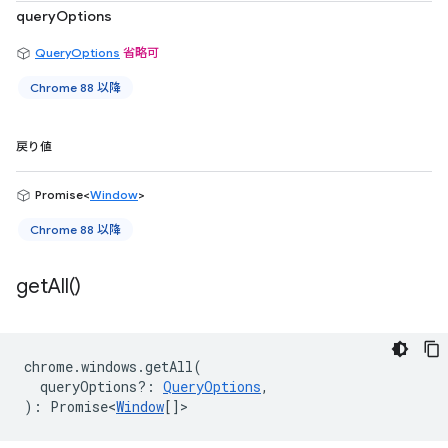
queryOptions
QueryOptions
省略可
Chrome 88 以降
戻り値
Promise<
Window
>
Chrome 88 以降
get
All(
)
chrome
.
windows
.
getAll
(
queryOptions?
:
QueryOptions
,
)
:
Promise<
Window
[]
>