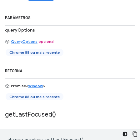
PARÂMETROS
queryOptions
QueryOptions
opcional
Chrome 88 ou mais recente
RETORNA
Promise<
Window
>
Chrome 88 ou mais recente
get
Last
Focused(
)
chrome
.
windows
.
getLastFocused
(