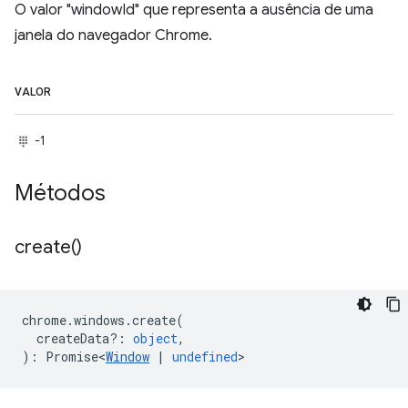
O valor "windowId" que representa a ausência de uma
janela do navegador Chrome.
VALOR
-1
Métodos
create(
)
chrome
.
windows
.
create
(
createData?
:
object
,
)
:
Promise<
Window
|
undefined
>