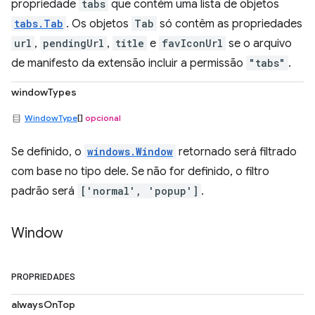
propriedade
tabs
que contém uma lista de objetos
tabs.Tab
. Os objetos
Tab
só contêm as propriedades
url
,
pendingUrl
,
title
e
favIconUrl
se o arquivo
de manifesto da extensão incluir a permissão
"tabs"
.
windowTypes
WindowType
[]
opcional
Se definido, o
windows.Window
retornado será filtrado
com base no tipo dele. Se não for definido, o filtro
padrão será
['normal', 'popup']
.
Window
PROPRIEDADES
alwaysOnTop