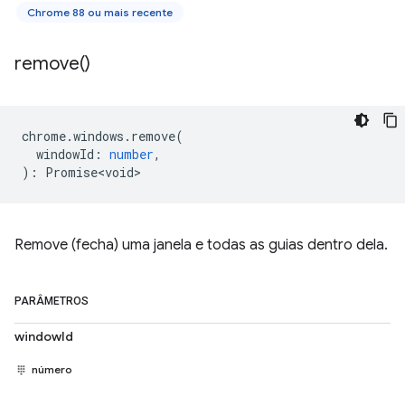
Chrome 88 ou mais recente
remove(
)
chrome
.
windows
.
remove
(
windowId
:
number
,
)
:
Promise<void>
Remove (fecha) uma janela e todas as guias dentro dela.
PARÂMETROS
windowId
número