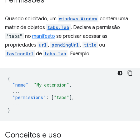
Permissões
Quando solicitado, um
windows.Window
contém uma
matriz de objetos
tabs.Tab
. Declare a permissão
"tabs"
no
manifesto
se precisar acessar as
propriedades
url
,
pendingUrl
,
title
ou
favIconUrl
de
tabs.Tab
. Exemplo:
{
"name"
:
"My extension"
,
...
"permissions"
:
[
"tabs"
],
...
}
Conceitos e uso