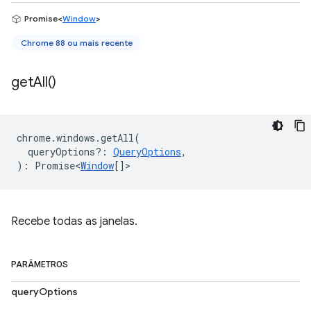
Promise<
Window
>
Chrome 88 ou mais recente
get
All(
)
chrome
.
windows
.
getAll
(
queryOptions?
:
QueryOptions
,
)
:
Promise<
Window
[]
>
Recebe todas as janelas.
PARÂMETROS
queryOptions