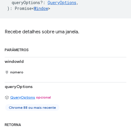
queryOptions?
:
QueryOptions
,
)
:
Promise<
Window
>
Recebe detalhes sobre uma janela.
PARÂMETROS
windowId
número
queryOptions
QueryOptions
opcional
Chrome 88 ou mais recente
RETORNA