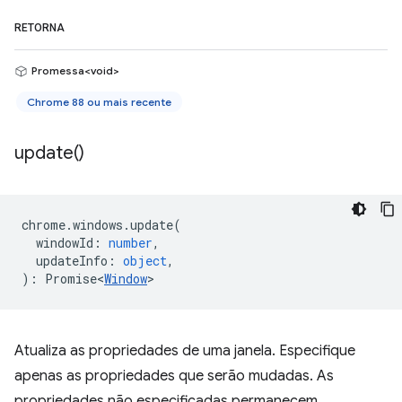
RETORNA
Promessa<void>
Chrome 88 ou mais recente
update(
)
chrome
.
windows
.
update
(
windowId
:
number
,
updateInfo
:
object
,
)
:
Promise<
Window
>
Atualiza as propriedades de uma janela. Especifique
apenas as propriedades que serão mudadas. As
propriedades não especificadas permanecem