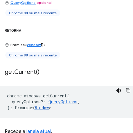
QueryOptions
opcional
Chrome 88 ou mais recente
RETORNA
Promise<
Window
[]>
Chrome 88 ou mais recente
get
Current(
)
chrome
.
windows
.
getCurrent
(
queryOptions?
:
QueryOptions
,
)
:
Promise<
Window
>
Recebe a
janela atual
.