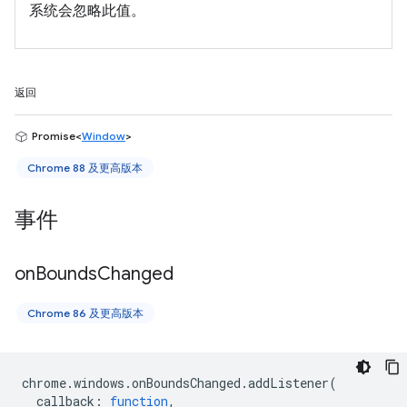
系统会忽略此值。
返回
Promise<
Window
>
Chrome 88 及更高版本
事件
on
Bounds
Changed
Chrome 86 及更高版本
chrome
.
windows
.
onBoundsChanged
.
addListener
(
callback
:
function
,