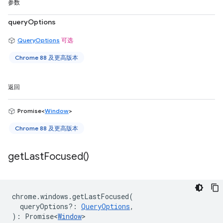
参数
queryOptions
QueryOptions
可选
Chrome 88 及更高版本
返回
Promise<
Window
>
Chrome 88 及更高版本
get
Last
Focused(
)
chrome
.
windows
.
getLastFocused
(
queryOptions?
:
QueryOptions
,
)
:
Promise<
Window
>