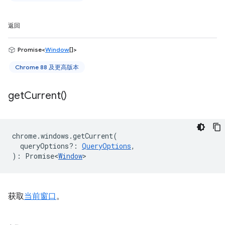
返回
Promise<
Window
[]>
Chrome 88 及更高版本
get
Current(
)
chrome
.
windows
.
getCurrent
(
queryOptions?
:
QueryOptions
,
)
:
Promise<
Window
>
获取
当前窗口
。