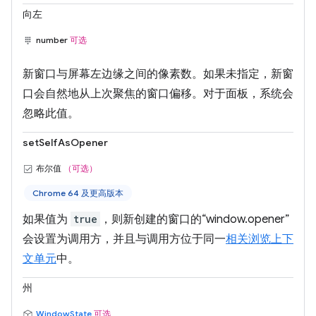
向左
number
可选
新窗口与屏幕左边缘之间的像素数。如果未指定，新窗
口会自然地从上次聚焦的窗口偏移。对于面板，系统会
忽略此值。
setSelfAsOpener
布尔值
（可选）
Chrome 64 及更高版本
如果值为
true
，则新创建的窗口的“window.opener”
会设置为调用方，并且与调用方位于同一
相关浏览上下
文单元
中。
州
WindowState
可选