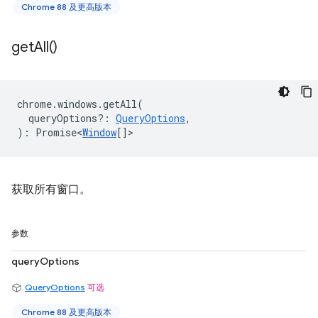
Chrome 88 及更高版本
get
All(
)
chrome
.
windows
.
getAll
(
queryOptions?
:
QueryOptions
,
)
:
Promise<
Window
[]
>
获取所有窗口。
参数
queryOptions
QueryOptions
可选
Chrome 88 及更高版本