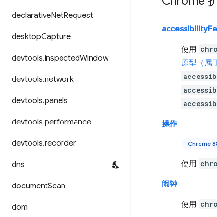
Chrome 
declarative
Net
Request
accessibilityF
desktop
Capture
使用
chr
devtools
.
inspected
Window
原型（属于
accessib
devtools
.
network
accessib
devtools
.
panels
accessib
devtools
.
performance
操作
devtools
.
recorder
Chrome
使用
chr
dns
闹钟
document
Scan
使用
chr
dom