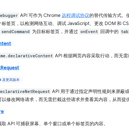
debugger
API 可作为 Chrome
远程调试协议
的替代传输方式。
标签页，以检测网络互动、调试 JavaScript、更改 DOM 和 C
以
sendCommand
为目标标签页，并通过
onEvent
回调中的
tab
ntent
ome.declarativeContent
API 根据网页内容采取行动，而无
tRequest
84 及更高版本
eclarativeNetRequest
API 用于通过指定声明性规则来屏蔽
可以修改网络请求，而无需拦截这些请求并查看其内容，从而提
re
取 API 可捕获屏幕、单个窗口或单个标签页的内容。