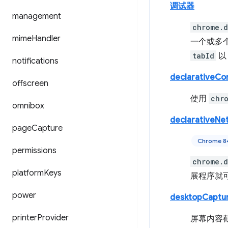
调试器
management
chrome.
mime
Handler
一个或多个
tabId
notifications
declarativeCo
offscreen
使用
chr
omnibox
declarativeNe
page
Capture
Chrome 
permissions
chrome.d
platform
Keys
展程序就
power
desktopCaptu
printer
Provider
屏幕内容截