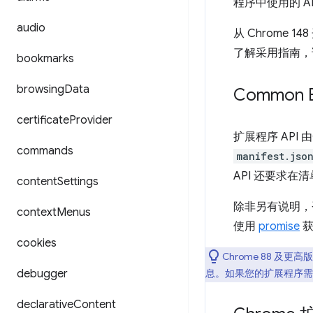
程序中使用的 A
audio
从 Chrome 1
了解采用指南，
bookmarks
browsing
Data
Common E
certificate
Provider
扩展程序 AP
commands
manifest.jso
API 还要求在
content
Settings
除非另有说明，否
context
Menus
使用
promise
获
cookies
Chrome 88 及更
debugger
息。如果您的扩展程序需要
declarative
Content