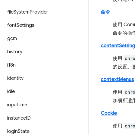
file
System
Provider
命令
使用 Co
font
Settings
命令的操
gcm
contentSetting
history
使用
chr
i18n
的设置。更
identity
contextMenus
idle
使用
chr
加项所适
input
.
ime
Cookie
instance
ID
使用
chr
login
State