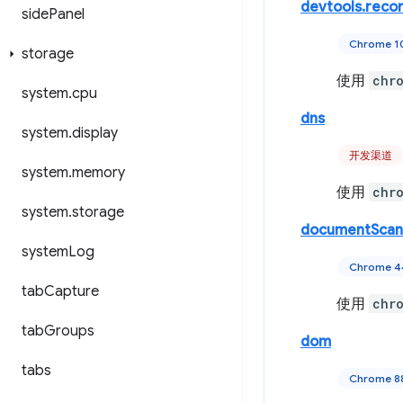
devtools.reco
side
Panel
Chrome 
storage
使用
chr
system
.
cpu
dns
system
.
display
开发渠道
system
.
memory
使用
chr
system
.
storage
documentScan
system
Log
Chrome
tab
Capture
使用
chr
tab
Groups
dom
tabs
Chrome 