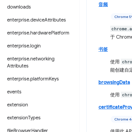
音频
downloads
Chrome
enterprise
.
device
Attributes
chrome.a
enterprise
.
hardware
Platform
于 Chr
enterprise
.
login
书签
enterprise
.
networking
使用
chr
Attributes
能创建自
enterprise
.
platform
Keys
browsingData
events
使用
chr
extension
certificatePro
extension
Types
Chrome
file
Browser
Handler
使用此 A