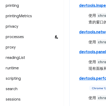
printing
devtools.insp
使用
chr
printing
Metrics
查的窗口
privacy
devtools.netw
processes
使用
chr
proxy
devtools.panel
reading
List
使用
chr
runtime
现有面板
scripting
devtools.perf
Chrome 
search
使用
chr
sessions