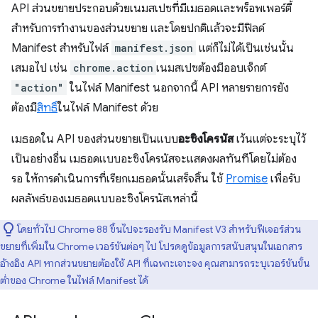
API ส่วนขยายประกอบด้วยเนมสเปซที่มีเมธอดและพร็อพเพอร์ตี้
สำหรับการทำงานของส่วนขยาย และโดยปกติแล้วจะมีฟิลด์
Manifest สำหรับไฟล์
manifest.json
แต่ก็ไม่ได้เป็นเช่นนั้น
เสมอไป เช่น
chrome.action
เนมสเปซต้องมีออบเจ็กต์
"action"
ในไฟล์ Manifest นอกจากนี้ API หลายรายการยัง
ต้องมี
สิทธิ์
ในไฟล์ Manifest ด้วย
เมธอดใน API ของส่วนขยายเป็นแบบ
อะซิงโครนัส
เว้นแต่จะระบุไว้
เป็นอย่างอื่น เมธอดแบบอะซิงโครนัสจะแสดงผลทันทีโดยไม่ต้อง
รอ ให้การดำเนินการที่เรียกเมธอดนั้นเสร็จสิ้น ใช้
Promise
เพื่อรับ
ผลลัพธ์ของเมธอดแบบอะซิงโครนัสเหล่านี้
โดยทั่วไป Chrome 88 ขึ้นไปจะรองรับ Manifest V3 สำหรับฟีเจอร์ส่วน
ขยายที่เพิ่มใน Chrome เวอร์ชันต่อๆ ไป โปรดดูข้อมูลการสนับสนุนในเอกสาร
อ้างอิง API หากส่วนขยายต้องใช้ API ที่เฉพาะเจาะจง คุณสามารถระบุเวอร์ชันขั้น
ต่ำของ Chrome ในไฟล์ Manifest ได้