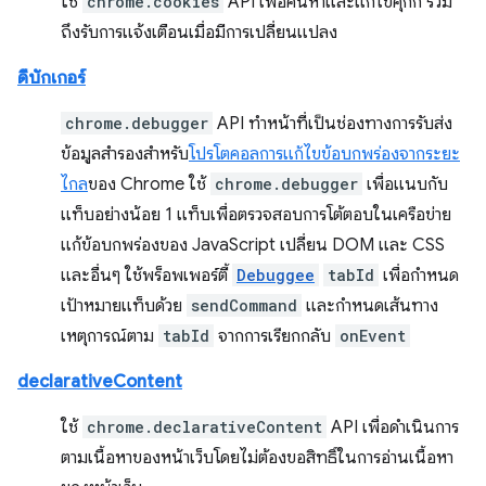
ใช้
chrome.cookies
API เพื่อค้นหาและแก้ไขคุกกี้ รวม
ถึงรับการแจ้งเตือนเมื่อมีการเปลี่ยนแปลง
ดีบักเกอร์
chrome.debugger
API ทำหน้าที่เป็นช่องทางการรับส่ง
ข้อมูลสำรองสำหรับ
โปรโตคอลการแก้ไขข้อบกพร่องจากระยะ
ไกล
ของ Chrome ใช้
chrome.debugger
เพื่อแนบกับ
แท็บอย่างน้อย 1 แท็บเพื่อตรวจสอบการโต้ตอบในเครือข่าย
แก้ข้อบกพร่องของ JavaScript เปลี่ยน DOM และ CSS
และอื่นๆ ใช้พร็อพเพอร์ตี้
Debuggee
tabId
เพื่อกำหนด
เป้าหมายแท็บด้วย
sendCommand
และกำหนดเส้นทาง
เหตุการณ์ตาม
tabId
จากการเรียกกลับ
onEvent
declarativeContent
ใช้
chrome.declarativeContent
API เพื่อดำเนินการ
ตามเนื้อหาของหน้าเว็บโดยไม่ต้องขอสิทธิ์ในการอ่านเนื้อหา