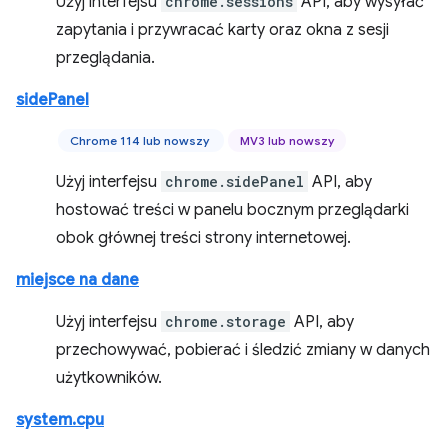
Użyj interfejsu
chrome.sessions
API, aby wysyłać
zapytania i przywracać karty oraz okna z sesji
przeglądania.
sidePanel
Chrome 114 lub nowszy
MV3 lub nowszy
Użyj interfejsu
chrome.sidePanel
API, aby
hostować treści w panelu bocznym przeglądarki
obok głównej treści strony internetowej.
miejsce na dane
Użyj interfejsu
chrome.storage
API, aby
przechowywać, pobierać i śledzić zmiany w danych
użytkowników.
system.cpu