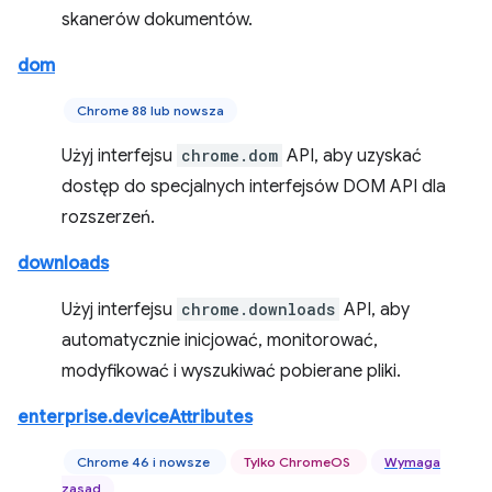
skanerów dokumentów.
dom
Chrome 88 lub nowsza
Użyj interfejsu
chrome.dom
API, aby uzyskać
dostęp do specjalnych interfejsów DOM API dla
rozszerzeń.
downloads
Użyj interfejsu
chrome.downloads
API, aby
automatycznie inicjować, monitorować,
modyfikować i wyszukiwać pobierane pliki.
enterprise.deviceAttributes
Chrome 46 i nowsze
Tylko ChromeOS
Wymaga
zasad