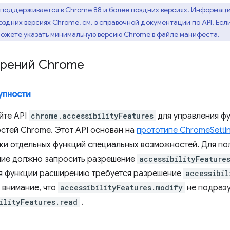
о поддерживается в Chrome 88 и более поздних версиях. Информац
оздних версиях Chrome, см. в справочной документации по API. Ес
можете указать минимальную версию Chrome в файле манифеста.
ирений Chrome
упности
йте API
chrome.accessibilityFeatures
для управления ф
стей Chrome. Этот API основан на
прототипе ChromeSettin
вки отдельных функций специальных возможностей. Для по
ие должно запросить разрешение
accessibilityFeature
я функции расширению требуется разрешение
accessibil
 внимание, что
accessibilityFeatures.modify
не подраз
ilityFeatures.read
.