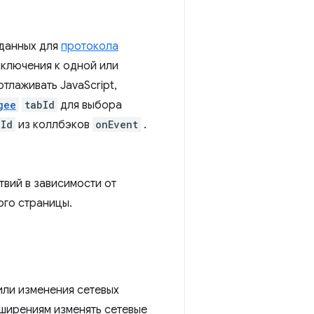
 данных для
протокола
ключения к одной или
тлаживать JavaScript,
gee
tabId
для выбора
bId
из коллбэков
onEvent
.
вий в зависимости от
ого страницы.
или изменения сетевых
сширениям изменять сетевые