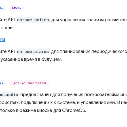
8+
MV3+
йте API
chrome.action
для управления значком расширен
hrome.
оги
йте API
chrome.alarms
для планирования периодического
 указанное время в будущем.
9+
(только ChromeOS)
me.audio
предназначен для получения пользователями и
ойствах, подключенных к системе, и управления ими. В на
 только в режиме киоска для ChromeOS.