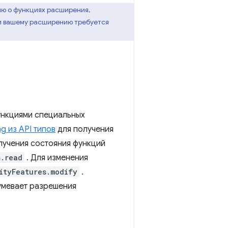
ию о функциях расширения,
ли вашему расширению требуется
ункциями специальных
g из API типов
для получения
лучения состояния функций
s.read
. Для изменения
ityFeatures.modify
.
умевает разрешения