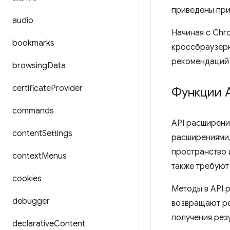
приведены при
audio
Начиная с Chro
bookmarks
кроссбраузер
рекомендаций
browsing
Data
certificate
Provider
Функции 
commands
API расширени
content
Settings
расширениями, 
пространство
context
Menus
также требую
cookies
Методы в API 
debugger
возвращают ре
получения рез
declarative
Content