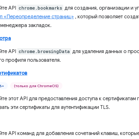
йте API
chrome.bookmarks
для создания, организации и у
л «Переопределение страниц»
, который позволяет созда
 менеджера закладок.
отра
йте API
chrome.browsingData
для удаления данных о про
го профиля пользователя.
ртификатов
6+
(только для ChromeOS)
йте этот API для предоставления доступа к сертификатам
вать эти сертификаты для аутентификации TLS.
йте API команд для добавления сочетаний клавиш, которые