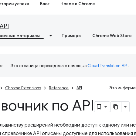
стории успеха
Блог
Новое в Chrome
API
вочные материалы
Примеры
Chrome Web Store
Эта страница переведена с помощью
Cloud Translation API
.
Chrome Extensions
Reference
API
Эта информац
вочник по API
льшинству расширений необходим доступ к одному или н
м справочнике API описаны доступные для использования 