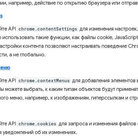
ии, например, действие по открытию браузера или отпра
s
йте API
chrome.contentSettings
для изменения настроек,
 использовать такие функции, как файлы cookie, JavaScrip
настройки контента позволяют настраивать поведение Chr
ти, а не глобально.
меню
йте API
chrome.contextMenus
для добавления элементов 
Вы можете выбрать, к каким типам объектов будут применя
ного меню, например, к изображениям, гиперссылкам и стр
йте API
chrome.cookies
для запроса и изменения файлов c
я уведомлений об их изменениях.