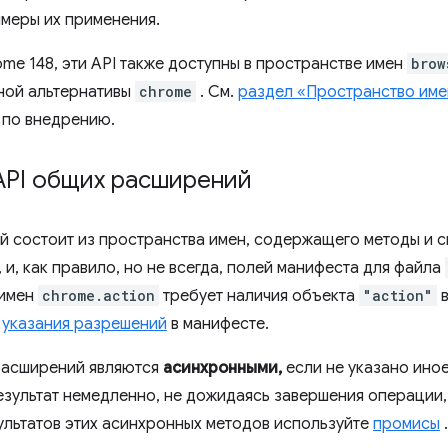
меры их применения.
me 148, эти API также доступны в пространстве имен
brow
ной альтернативы
chrome
. См.
раздел «Пространство име
 по внедрению.
API общих расширений
й состоит из пространства имен, содержащего методы и с
и, как правило, но не всегда, полей манифеста для файла
 имен
chrome.action
требует наличия объекта
"action"
в
т
указания разрешений
в манифесте.
расширений являются
асинхронными,
если не указано ино
зультат немедленно, не дожидаясь завершения операции, 
ультатов этих асинхронных методов используйте
промисы
.