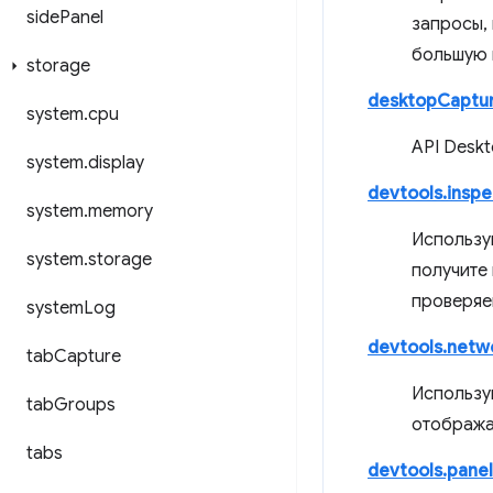
side
Panel
запросы,
большую 
storage
desktopCaptu
system
.
cpu
API Deskt
system
.
display
devtools.insp
system
.
memory
Использу
system
.
storage
получите
проверяе
system
Log
devtools.netw
tab
Capture
Использу
tab
Groups
отобража
tabs
devtools.panel