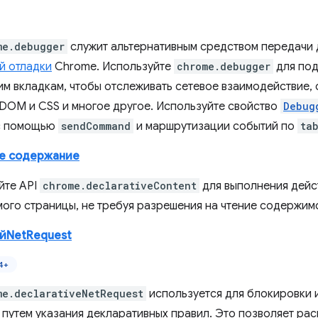
me.debugger
служит альтернативным средством передачи
й отладки
Chrome. Используйте
chrome.debugger
для под
м вкладкам, чтобы отслеживать сетевое взаимодействие, о
 DOM и CSS и многое другое. Используйте свойство
Debug
с помощью
sendCommand
и маршрутизации событий по
ta
е содержание
йте API
chrome.declarativeContent
для выполнения дейст
ого страницы, не требуя разрешения на чтение содержим
йNetRequest
4+
me.declarativeNetRequest
используется для блокировки 
 путем указания декларативных правил. Это позволяет ра