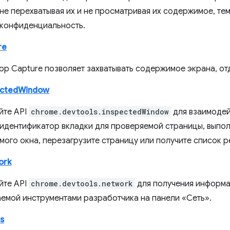
 не перехватывая их и не просматривая их содержимое, те
конфиденциальность.
re
op Capture позволяет захватывать содержимое экрана, от
ectedWindow
йте API
chrome.devtools.inspectedWindow
для взаимодей
 идентификатор вкладки для проверяемой страницы, выпол
мого окна, перезагрузите страницу или получите список р
ork
йте API
chrome.devtools.network
для получения информа
емой инструментами разработчика на панели «Сеть».
s