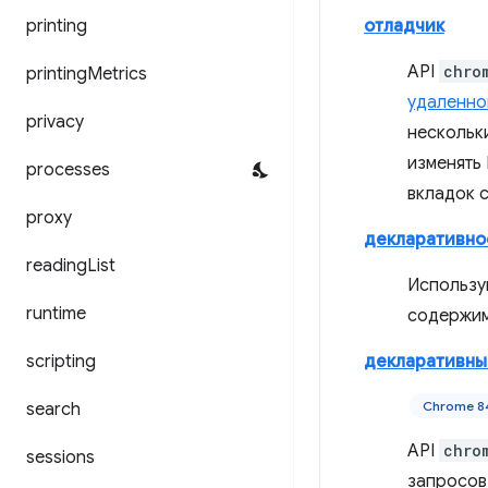
printing
отладчик
API
chro
printing
Metrics
удаленно
privacy
нескольки
изменять
processes
вкладок 
proxy
декларативно
reading
List
Использу
runtime
содержим
scripting
декларативны
Chrome 8
search
API
chro
sessions
запросов