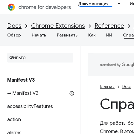
Документация
И
Docs
Chrome Extensions
Reference
Обзор
Начать
Развивать
Как
ИИ
Спра
Manifest V3
Главная
Docs
➡ Manifest V2
Спра
accessibility
Features
action
Для работы бо
Chrome. В это
alarms