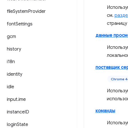
Использу
file
System
Provider
см.
разде
страницу
font
Settings
данные просм
gcm
Использу
history
локально
i18n
поставщик се
identity
Chrome 4
idle
Использу
использо
input
.
ime
команды
instance
ID
Использу
login
State