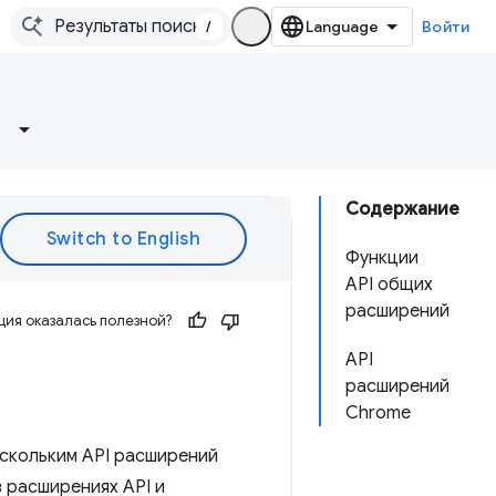
/
Войти
Содержание
Функции
API общих
расширений
ия оказалась полезной?
API
расширений
Chrome
ескольким API расширений
в расширениях API и