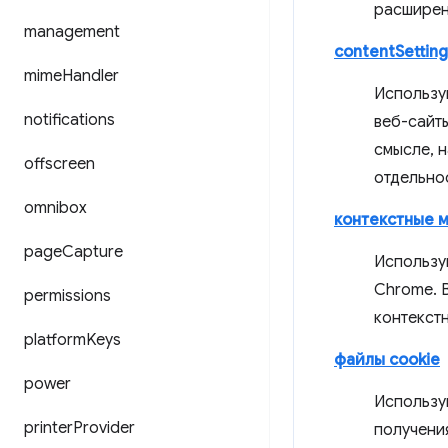
расширен
management
contentSetting
mime
Handler
Использу
notifications
веб-сайты
смысле, 
offscreen
отдельнос
omnibox
контекстные 
page
Capture
Использу
Chrome. 
permissions
контекст
platform
Keys
файлы cookie
power
Использу
printer
Provider
получени