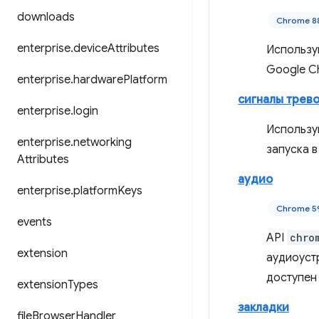
downloads
Chrome 8
enterprise
.
device
Attributes
Использу
Google C
enterprise
.
hardware
Platform
сигналы трев
enterprise
.
login
Использу
enterprise
.
networking
запуска в
Attributes
аудио
enterprise
.
platform
Keys
Chrome 5
events
API
chro
extension
аудиоустр
доступен
extension
Types
закладки
file
Browser
Handler