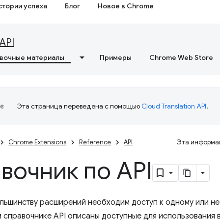
стории успеха
Блог
Новое в Chrome
API
вочные материалы
Примеры
Chrome Web Store
Эта страница переведена с помощью
Cloud Translation API
.
Chrome Extensions
Reference
API
Эта информац
вочник по API
льшинству расширений необходим доступ к одному или н
м справочнике API описаны доступные для использования 