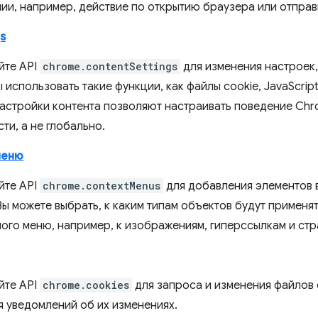
ии, например, действие по открытию браузера или отпра
s
йте API
chrome.contentSettings
для изменения настроек,
 использовать такие функции, как файлы cookie, JavaScrip
настройки контента позволяют настраивать поведение Chr
ти, а не глобально.
меню
йте API
chrome.contextMenus
для добавления элементов 
Вы можете выбрать, к каким типам объектов будут применя
ного меню, например, к изображениям, гиперссылкам и стр
йте API
chrome.cookies
для запроса и изменения файлов c
я уведомлений об их изменениях.