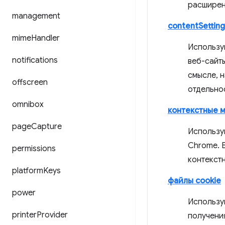
расширен
management
contentSetting
mime
Handler
Использу
notifications
веб-сайты
смысле, 
offscreen
отдельнос
omnibox
контекстные 
page
Capture
Использу
Chrome. 
permissions
контекст
platform
Keys
файлы cookie
power
Использу
printer
Provider
получени