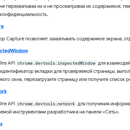
 не перехватывая их и не просматривая их содержимое, те
конфиденциальность.
re
op Capture позволяет захватывать содержимое экрана, от
ectedWindow
йте API
chrome.devtools.inspectedWindow
для взаимодей
 идентификатор вкладки для проверяемой страницы, выпол
мого окна, перезагрузите страницу или получите список р
ork
йте API
chrome.devtools.network
для получения информа
емой инструментами разработчика на панели «Сеть».
s