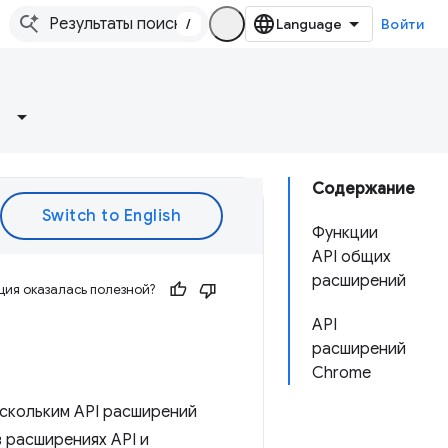
/
Войти
Содержание
Функции
API общих
расширений
ия оказалась полезной?
API
расширений
Chrome
ескольким API расширений
в расширениях API и