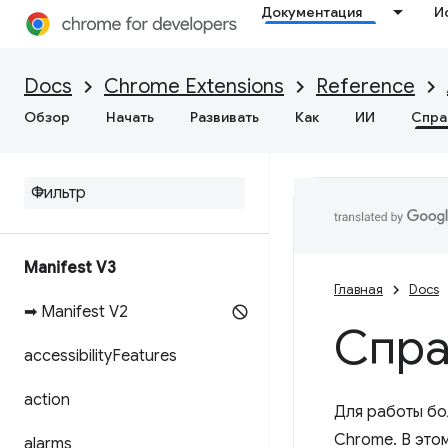
Документация
И
Docs
Chrome Extensions
Reference
Обзор
Начать
Развивать
Как
ИИ
Спра
Manifest V3
Главная
Docs
➡ Manifest V2
Спра
accessibility
Features
action
Для работы бо
Chrome. В это
alarms