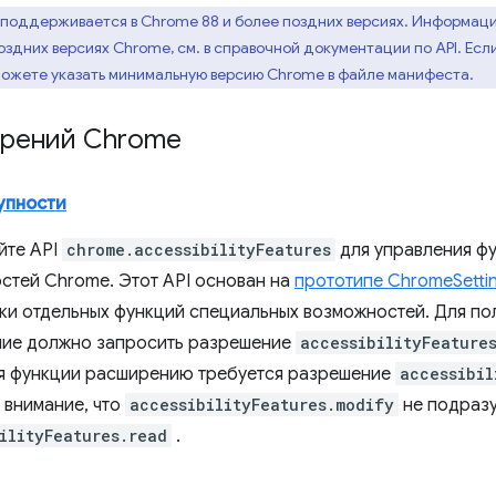
о поддерживается в Chrome 88 и более поздних версиях. Информац
оздних версиях Chrome, см. в справочной документации по API. Ес
можете указать минимальную версию Chrome в файле манифеста.
ирений Chrome
упности
йте API
chrome.accessibilityFeatures
для управления ф
стей Chrome. Этот API основан на
прототипе ChromeSettin
вки отдельных функций специальных возможностей. Для по
ие должно запросить разрешение
accessibilityFeature
я функции расширению требуется разрешение
accessibil
 внимание, что
accessibilityFeatures.modify
не подраз
ilityFeatures.read
.