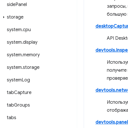
side
Panel
запросы,
большую 
storage
desktopCaptu
system
.
cpu
API Deskt
system
.
display
devtools.insp
system
.
memory
Использу
system
.
storage
получите
проверяе
system
Log
devtools.netw
tab
Capture
Использу
tab
Groups
отобража
tabs
devtools.panel