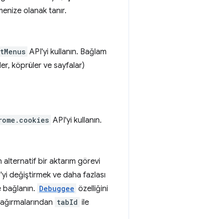
menize olanak tanır.
tMenus
API'yi kullanın. Bağlam
ler, köprüler ve sayfalar)
rome.cookies
API'yi kullanın.
n alternatif bir aktarım görevi
'yi değiştirmek ve daha fazlası
e bağlanın.
Debuggee
özelliğini
çağırmalarından
tabId
ile