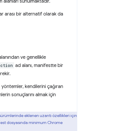
m alanları sunulmaktadır.
lar arası bir alternatif olarak da
 alanından ve genellikle
action
ad alanı, manifestte bir
ekir.
 yöntemler, kendilerini çağıran
rin sonuçlarını almak için
rümlerinde eklenen uzantı özellikleri için
a manifest dosyasında minimum Chrome