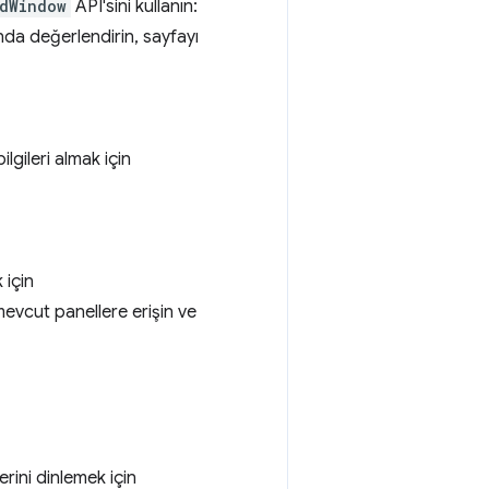
edWindow
API'sini kullanın:
nda değerlendirin, sayfayı
ilgileri almak için
 için
 mevcut panellere erişin ve
rini dinlemek için