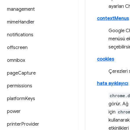
ayarları C
management
contextMenus
mime
Handler
Google C
notifications
menüsü ekl
seçebilirsi
offscreen
cookies
omnibox
Çerezleri 
page
Capture
hata ayıklayıcı
permissions
chrome.
platform
Keys
görür. Ağ 
power
için
chro
kullanara
printer
Provider
etkinlikler