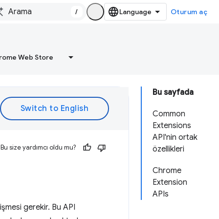
/
Oturum aç
rome Web Store
Bu sayfada
Common
Extensions
API'nin ortak
Bu size yardımcı oldu mu?
özellikleri
Chrome
Extension
APIs
işmesi gerekir. Bu API