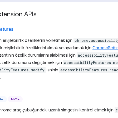
tension APIs
eatures
rişilebilirlik özelliklerini yönetmek için
chrome.accessibilit
k erişilebilirlik özelliklerini almak ve ayarlamak için
ChromeSetting
zantının özellik durumlarını alabilmesi için
accessibilityFeatu
özellik durumunu değiştirmek için
accessibilityFeatures.mo
ilityFeatures.modify
izninin
accessibilityFeatures.rea
.
8+
MV3+
rome araç çubuğundaki uzantı simgesini kontrol etmek için
c