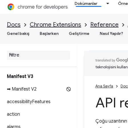
Dokümanlar
Örne
Docs
Chrome Extensions
Reference
Genel bakış
Başlarken
Geliştirme
Nasıl Yapılır?
teknolojisini kullan
Manifest V3
Ana Sayfa
Doc
➡ Manifest V2
API r
accessibility
Features
action
Çoğu uzantının ç
alarms