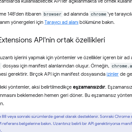
antılarda kullanılabilecek API'ler açıklanmakta ve örnek kullanı
ome 148'den itibaren
browser
ad alanında
chrome
'ye tarayıcı
ullanım yönergeleri için
Tarayıcı ad alanı
bölümüne bakın.
ensions API'nin ortak özellikleri
, uzantı işlerini yapmak için yöntemler ve özellikler içeren bir ad
n
dosyası için manifest alanlarından oluşur. Örneğin,
chrome.
esi gerektirir. Birçok API için manifest dosyasında
izinler
de ger
deki yöntemler, aksi belirtilmedikçe
eşzamansızdır
. Eşzamansız
nmasını beklemeden hemen geri döner. Bu eşzamansız yöntemle
ın.
88 veya sonraki sürümlerde genel olarak desteklenir. Sonraki Chrome sü
i API referans belgelerine bakın. Uzantınız belirli bir API gerektiriyors
z.