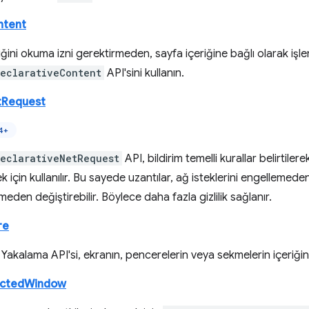
ntent
iğini okuma izni gerektirmeden, sayfa içeriğine bağlı olarak iş
eclarativeContent
API'sini kullanın.
tRequest
4+
eclarativeNetRequest
API, bildirim temelli kurallar belirtile
 için kullanılır. Bu sayede uzantılar, ağ isteklerini engellemeden 
eden değiştirebilir. Böylece daha fazla gizlilik sağlanır.
re
akalama API'si, ekranın, pencerelerin veya sekmelerin içeriğini
ectedWindow