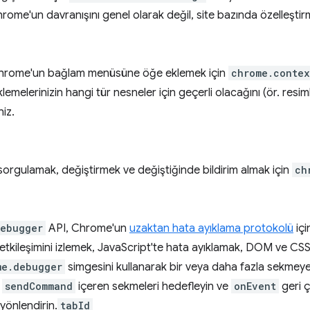
hrome'un davranışını genel olarak değil, site bazında özelleştir
hrome'un bağlam menüsüne öğe eklemek için
chrome.contex
emelerinizin hangi tür nesneler için geçerli olacağını (ör. resim
niz.
sorgulamak, değiştirmek ve değiştiğinde bildirim almak için
ch
debugger
API, Chrome'un
uzaktan hata ayıklama protokolü
içi
etkileşimini izlemek, JavaScript'te hata ayıklamak, DOM ve CSS
me.debugger
simgesini kullanarak bir veya daha fazla sekmey
k
sendCommand
içeren sekmeleri hedefleyin ve
onEvent
geri 
i yönlendirin.
tabId