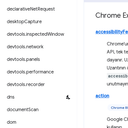
declarative
Net
Request
Chrome Ex
desktop
Capture
accessibilityF
devtools
.
inspected
Window
Chrome'un e
devtools
.
network
API, tek te
devtools
.
panels
dayanır. U
Uzantının 
devtools
.
performance
accessib
unutmayın
devtools
.
recorder
action
dns
Chrome 8
document
Scan
Google Ch
dom
kullanın.