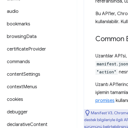
referansında, uz
audio
Bu API'ler, Chr
kullanılabilir. K
bookmarks
browsing
Data
Common Ext
certificate
Provider
Uzantılar API'si
commands
manifest.jso
"action"
nesn
content
Settings
Uzantı API'lerin
context
Menus
işlemin tamamla
cookies
promises
kullan
debugger
Manifest V3, Chrome 
destek bilgileriyle ilgil
declarative
Content
sürümünü belirtebilirsini