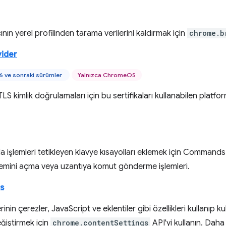
cının yerel profilinden tarama verilerini kaldırmak için
chrome.b
vider
 ve sonraki sürümler
Yalnızca ChromeOS
 TLS kimlik doğrulamaları için bu sertifikaları kullanabilen platfo
a işlemleri tetikleyen klavye kısayolları eklemek için Commands 
şlemini açma veya uzantıya komut gönderme işlemleri.
s
inin çerezler, JavaScript ve eklentiler gibi özellikleri kullanıp 
eğiştirmek için
chrome.contentSettings
API'yi kullanın. Daha 