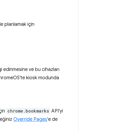
de planlamak için
lgi edinmesine ve bu cihazları
a ChromeOS'te kiosk modunda
çin
chrome.bookmarks
API'yi
ceğiniz
Override Pages
'e de