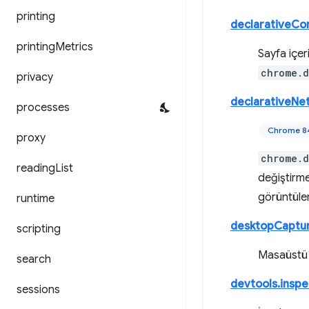
printing
declarativeCo
printing
Metrics
Sayfa içer
chrome.d
privacy
declarativeNe
processes
Chrome 8
proxy
chrome.d
reading
List
değiştirmek
görüntülem
runtime
desktopCaptu
scripting
Masaüstü Y
search
devtools.insp
sessions