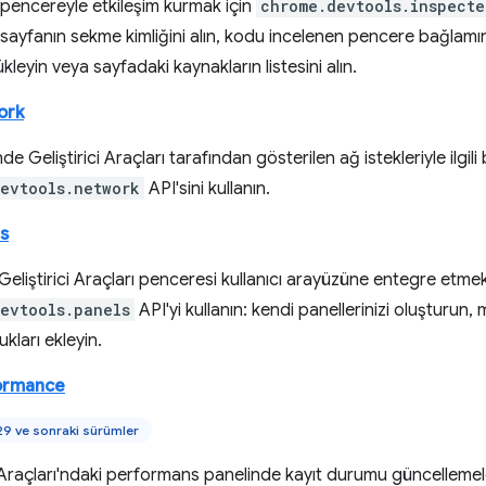
pencereyle etkileşim kurmak için
chrome.devtools.inspect
sayfanın sekme kimliğini alın, kodu incelenen pencere bağlamı
kleyin veya sayfadaki kaynakların listesini alın.
ork
e Geliştirici Araçları tarafından gösterilen ağ istekleriyle ilgili b
evtools.network
API'sini kullanın.
s
 Geliştirici Araçları penceresi kullanıcı arayüzüne entegre etmek
evtools.panels
API'yi kullanın: kendi panellerinizi oluşturun,
kları ekleyin.
ormance
9 ve sonraki sürümler
i Araçları'ndaki performans panelinde kayıt durumu güncellemele