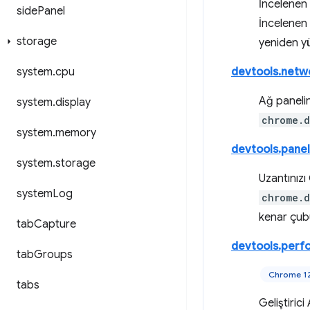
İncelenen 
side
Panel
İncelenen 
storage
yeniden yü
system
.
cpu
devtools.netw
Ağ panelind
system
.
display
chrome.d
system
.
memory
devtools.panel
system
.
storage
Uzantınızı
system
Log
chrome.d
kenar çubu
tab
Capture
devtools.perf
tab
Groups
Chrome 12
tabs
Geliştiric