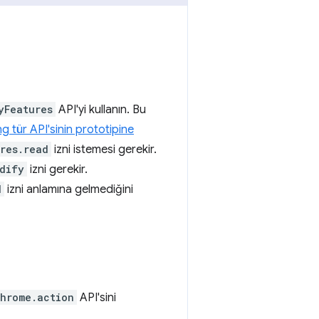
yFeatures
API'yi kullanın. Bu
 tür API'sinin prototipine
res.read
izni istemesi gerekir.
dify
izni gerekir.
d
izni anlamına gelmediğini
hrome.action
API'sini