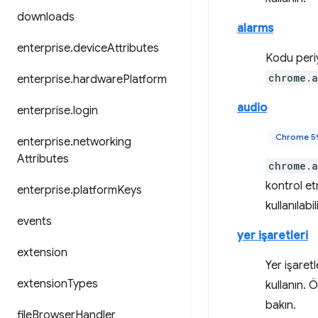
downloads
alarms
enterprise
.
device
Attributes
Kodu periy
chrome.a
enterprise
.
hardware
Platform
audio
enterprise
.
login
Chrome 59
enterprise
.
networking
Attributes
chrome.a
kontrol e
enterprise
.
platform
Keys
kullanılabili
events
yer işaretleri
extension
Yer işaret
extension
Types
kullanın. 
bakın.
file
Browser
Handler