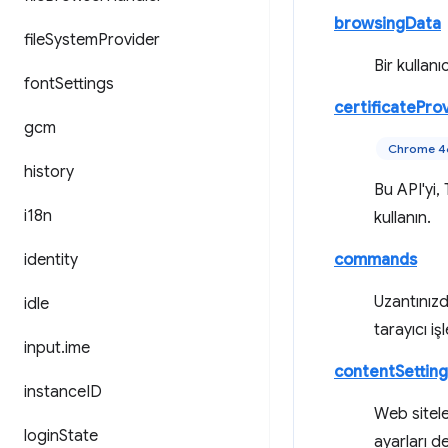
browsingData
file
System
Provider
Bir kullanı
font
Settings
certificatePro
gcm
Chrome 46
history
Bu API'yi,
i18n
kullanın.
identity
commands
Uzantınızd
idle
tarayıcı i
input
.
ime
contentSetting
instance
ID
Web siteler
login
State
ayarları d