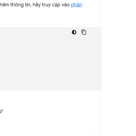
t thêm thông tin, hãy truy cập vào
phần
g?