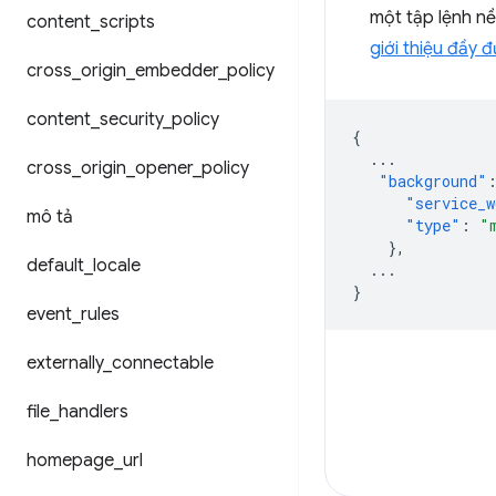
một tập lệnh nền
content
_
scripts
giới thiệu đầy đ
cross
_
origin
_
embedder
_
policy
content
_
security
_
policy
{
...
cross
_
origin
_
opener
_
policy
"background"
"service_w
mô tả
"type"
:
"
},
default
_
locale
...
}
event
_
rules
externally
_
connectable
file
_
handlers
homepage
_
url