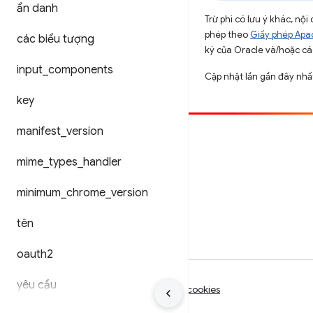
ẩn danh
Trừ phi có lưu ý khác, n
phép theo
Giấy phép Apa
các biểu tượng
ký của Oracle và/hoặc các
input
_
components
Cập nhật lần gần đây nh
key
manifest
_
version
Đóng góp
mime
_
types
_
handler
Báo cáo lỗi
Xem các sự cố mở
minimum
_
chrome
_
version
tên
oauth2
yêu cầu
Điều khoản
Quyền riêng tư
Manage cookies