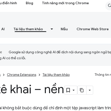
 điển hình
Blog
Tính năng mới trong Chrome
AI
Tài liệu tham khảo
Mẫu
Chrome Web Store
Google sử dụng công nghệ AI để dịch nội dung sang ngôn ngữ b
 AI có thể có lỗi.
s
Chrome Extensions
Tài liệu tham khảo
Thông tin 
ê khai – nền
i không bắt buộc dùng để chỉ định một tệp javascript làm trình