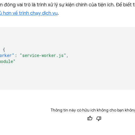
 đóng vai trò là trình xử lý sự kiện chính của tiện ích. Để biế
ủ hơn về trình chạy dịch vụ
.
:
{
orker"
:
"service-worker.js"
,
module"
Thông tin này có hữu ích không cho bạn khôn