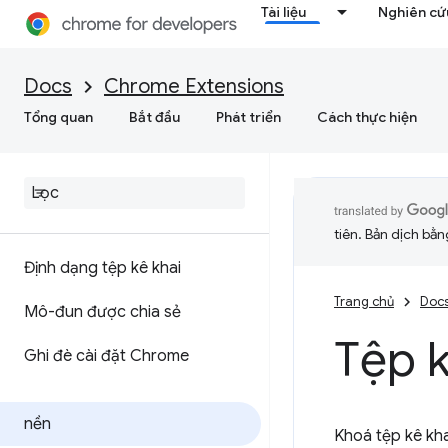
Tài liệu
Nghiên cứu
Docs
Chrome Extensions
Tổng quan
Bắt đầu
Phát triển
Cách thực hiện
tiên. Bản dịch bằng
Định dạng tệp kê khai
Trang chủ
Doc
Mô-đun được chia sẻ
Tệp k
Ghi đè cài đặt Chrome
nền
Khoá tệp kê kha