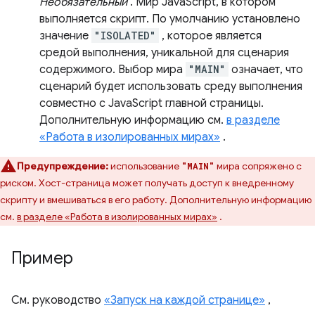
Необязательный
. Мир JavaScript, в котором
выполняется скрипт. По умолчанию установлено
значение
"ISOLATED"
, которое является
средой выполнения, уникальной для сценария
содержимого. Выбор мира
"MAIN"
означает, что
сценарий будет использовать среду выполнения
совместно с JavaScript главной страницы.
Дополнительную информацию см.
в разделе
«Работа в изолированных мирах»
.
Предупреждение:
использование
мира сопряжено с
"MAIN"
риском. Хост-страница может получать доступ к внедренному
скрипту и вмешиваться в его работу. Дополнительную информацию
см.
в разделе «Работа в изолированных мирах»
.
Пример
См. руководство
«Запуск на каждой странице»
,