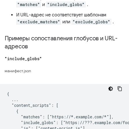
"matches"
и
"include_globs"
.
И URL-адрес не соответствует шаблонам
"exclude_matches"
или
"exclude_globs"
.
Примеры сопоставления глобусов и URL-
адресов
"include
_
globs"
манифест.json
{

  ...

  "content_scripts": [

    {

      "matches": ["https://*.example.com/*"],

      "include_globs": ["https://???.example.com/foo
      "js": ["content-script.js"]
