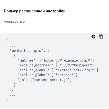
Пример расширенной настройки
манифест.json
{

  ...

  "content_scripts": [

    {

      "matches": ["https://*.example.com/*"],

      "exclude_matches": ["*://*/*business*"],

      "include_globs": ["*example.com/???s/*"],

      "exclude_globs": ["*science*"],

      "js": ["content-script.js"]

    }

  ],

  ...
