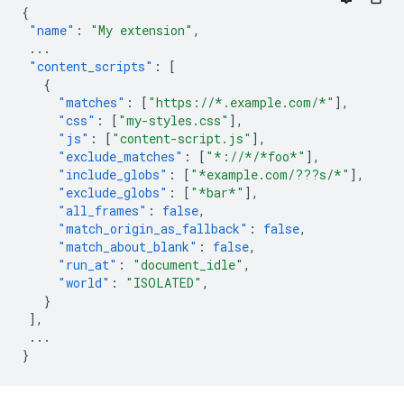
{
"name"
:
"My extension"
,
...
"content_scripts"
:
[
{
"matches"
:
[
"https://*.example.com/*"
],
"css"
:
[
"my-styles.css"
],
"js"
:
[
"content-script.js"
],
"exclude_matches"
:
[
"*://*/*foo*"
],
"include_globs"
:
[
"*example.com/???s/*"
],
"exclude_globs"
:
[
"*bar*"
],
"all_frames"
:
false
,
"match_origin_as_fallback"
:
false
,
"match_about_blank"
:
false
,
"run_at"
:
"document_idle"
,
"world"
:
"ISOLATED"
,
}
],
...
}