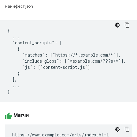
манифест.json
{

  ...

  "content_scripts": [

    {

      "matches": ["https://*.example.com/*"],

      "include_globs": ["*example.com/???s/*"],

      "js": ["content-script.js"]

    }

  ],

  ...

Матчи
https://www.example.com/arts/index.html
