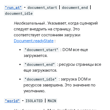
"run_at"
-
document_start
|
document_end
|
document_idle
Необязательный
. Указывает, когда сценарий
следует внедрить на страницу. Это
соответствует состояниям загрузки
Document.readyState
:
"document_start"
: DOM все еще
загружается.
"document_end"
: ресурсы страницы все
еще загружаются.
"document_idle"
: загрузка DOM и
ресурсов завершена. Это значение по
умолчанию.
"world"
-
ISOLATED
|
MAIN