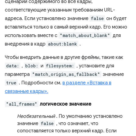
сценарий содержимого во все кадры,
соответствующие указанным требованиям URL-
адреса. Если установлено значение
false
он будет
вставляться только в самый верхний кадр. Его можно
использовать вместе с
"match_about_blank"
для
внедрения в кадр
about:blank
.
Чтобы внедрить данные в другие фреймы, такие как
data:
,
blob:
и
filesystem:
, установите для
параметра
"match_origin_as_fallback"
значение
true
. Подробности см.
в разделе «Вставка в
связанные кадры».
"all_frames"
логическое значение
Необязательный
. По умолчанию установлено
значение
false
, что означает, что
сопоставляется только верхний кадр. Если