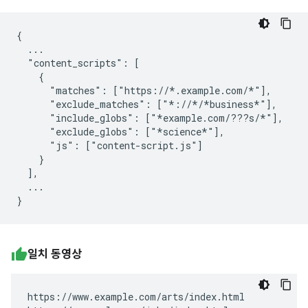
{

  ...

  "content_scripts": [

    {

      "matches": ["https://*.example.com/*"],

      "exclude_matches": ["*://*/*business*"],

      "include_globs": ["*example.com/???s/*"],

      "exclude_globs": ["*science*"],

      "js": ["content-script.js"]

    }

  ],

  ...

일치 동영상
https://www.example.com/arts/index.html
