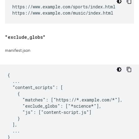
https://www.example.com/sports/index.html

https://www.example.com/music/index.html
"exclude
_
globs"
manifest.json
{

  ...

  "content_scripts": [

    {

      "matches": ["https://*.example.com/*"],

      "exclude_globs": ["*science*"],

      "js": ["content-script.js"]

    }

  ],

  ...
