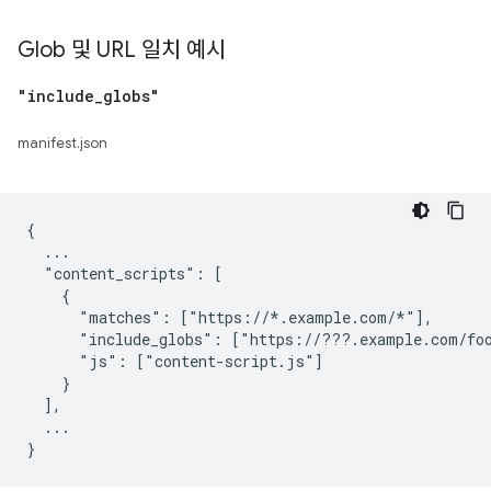
Glob 및 URL 일치 예시
"include
_
globs"
manifest.json
{

  ...

  "content_scripts": [

    {

      "matches": ["https://*.example.com/*"],

      "include_globs": ["https://???.example.com/foo
      "js": ["content-script.js"]

    }

  ],

  ...
