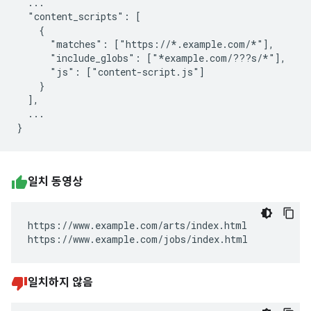
  ...

  "content_scripts": [

    {

      "matches": ["https://*.example.com/*"],

      "include_globs": ["*example.com/???s/*"],

      "js": ["content-script.js"]

    }

  ],

  ...

일치 동영상
https://www.example.com/arts/index.html

https://www.example.com/jobs/index.html
일치하지 않음