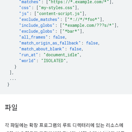
"matches"
:
[
"https://*.example.com/*"
],
"css"
:
[
"my-styles.css"
],
"js"
:
[
"content-script.js"
],
"exclude_matches"
:
[
"*://*/*foo*"
],
"include_globs"
:
[
"*example.com/???s/*"
],
"exclude_globs"
:
[
"*bar*"
],
"all_frames"
:
false
,
"match_origin_as_fallback"
:
false
,
"match_about_blank"
:
false
,
"run_at"
:
"document_idle"
,
"world"
:
"ISOLATED"
,
}
],
...
}
파일
각 파일에는 확장 프로그램의 루트 디렉터리에 있는 리소스에