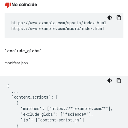
No coincide
https://www.example.com/sports/index.html

https://www.example.com/music/index.html
"exclude
_
globs"
manifest.json
{

  ...

  "content_scripts": [

    {

      "matches": ["https://*.example.com/*"],

      "exclude_globs": ["*science*"],

      "js": ["content-script.js"]

    }
