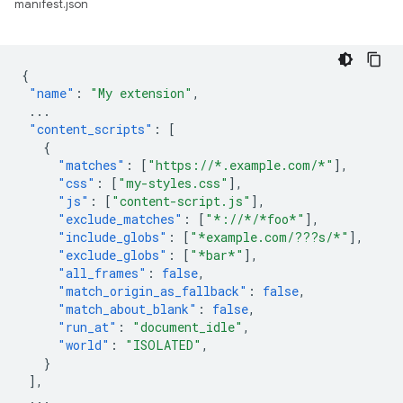
manifest.json
{
"name"
:
"My extension"
,
...
"content_scripts"
:
[
{
"matches"
:
[
"https://*.example.com/*"
],
"css"
:
[
"my-styles.css"
],
"js"
:
[
"content-script.js"
],
"exclude_matches"
:
[
"*://*/*foo*"
],
"include_globs"
:
[
"*example.com/???s/*"
],
"exclude_globs"
:
[
"*bar*"
],
"all_frames"
:
false
,
"match_origin_as_fallback"
:
false
,
"match_about_blank"
:
false
,
"run_at"
:
"document_idle"
,
"world"
:
"ISOLATED"
,
}
],
...