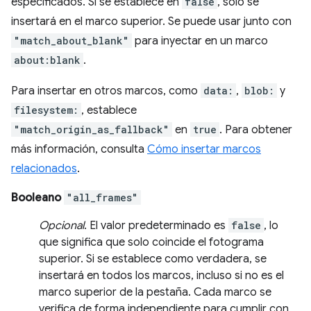
especificados. Si se establece en
false
, solo se
insertará en el marco superior. Se puede usar junto con
"match_about_blank"
para inyectar en un marco
about:blank
.
Para insertar en otros marcos, como
data:
,
blob:
y
filesystem:
, establece
"match_origin_as_fallback"
en
true
. Para obtener
más información, consulta
Cómo insertar marcos
relacionados
.
Booleano
"all_frames"
Opcional
. El valor predeterminado es
false
, lo
que significa que solo coincide el fotograma
superior. Si se establece como verdadera, se
insertará en todos los marcos, incluso si no es el
marco superior de la pestaña. Cada marco se
verifica de forma independiente para cumplir con