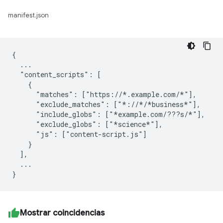
manifest.json
{

  ...

  "content_scripts": [

    {

      "matches": ["https://*.example.com/*"],

      "exclude_matches": ["*://*/*business*"],

      "include_globs": ["*example.com/???s/*"],

      "exclude_globs": ["*science*"],

      "js": ["content-script.js"]

    }

  ],

  ...

Mostrar coincidencias