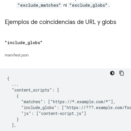
"exclude_matches"
ni
"exclude_globs"
.
Ejemplos de coincidencias de URL y globs
"include
_
globs"
manifest.json
{

  ...

  "content_scripts": [

    {

      "matches": ["https://*.example.com/*"],

      "include_globs": ["https://???.example.com/foo
      "js": ["content-script.js"]

    }

  ],

  ...
