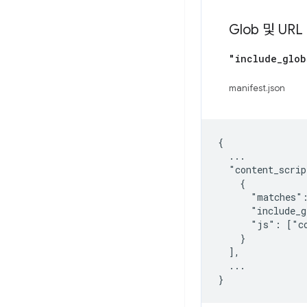
Glob 및 UR
"include
_
glob
manifest.json
{

  ...

  "content_scrip
    {

      "matches":
      "include_g
      "js": ["co
    }

  ],

  ...
