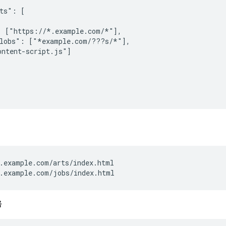
ts": [

 ["https://*.example.com/*"],

lobs": ["*example.com/???s/*"],

ntent-script.js"]

.example.com/arts/index.html

.example.com/jobs/index.html
음