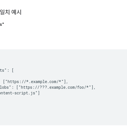
L 일치 예시
s"
ts": [

 ["https://*.example.com/*"],

lobs": ["https://???.example.com/foo/*"],

ntent-script.js"]
