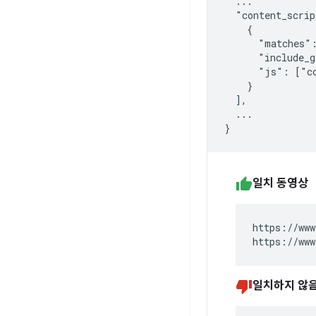
  ...

  "content_scrip
    {

      "matches":
      "include_g
      "js": ["co
    }

  ],

  ...

일치 동영상
https://www
https://www
일치하지 않