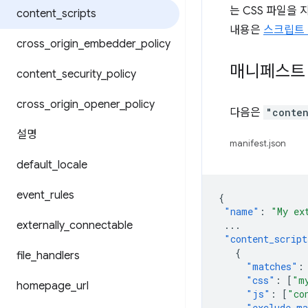
는 CSS 파일을
content
_
scripts
내용은
스크립트
cross
_
origin
_
embedder
_
policy
매니페스트
content
_
security
_
policy
cross
_
origin
_
opener
_
policy
다음은
"conten
설명
manifest.json
default
_
locale
event
_
rules
{
"name"
:
"My ex
externally
_
connectable
...
"content_script
{
file
_
handlers
"matches"
:
"css"
:
[
"m
homepage
_
url
"js"
:
[
"co
"exclude_ma