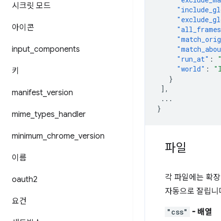
시크릿 모드
"include_gl
"exclude_gl
아이콘
"all_frame
"match_orig
input
_
components
"match_abou
"run_at"
:
"world"
:
"
키
}
],
manifest
_
version
...
}
mime
_
types
_
handler
minimum
_
chrome
_
version
파일
이름
각 파일에는 확장
oauth2
자동으로 잘립니
요건
"css"
- 배열