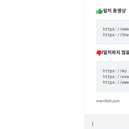
일치 동영상
https://www
https://the
일치하지 않
https://my.
https://exa
https://www
manifest.json
{
