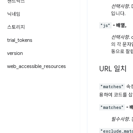
샌드박스
선택사항
.
입니다.
닉네임
"js"
- 배열,
스토리지
선택사항
.
trial
_
tokens
의 각 문자
동으로 잘
version
web
_
accessible
_
resources
URL 일치
"matches"
속성
용하여 코드를 삽
"matches"
- 
필수사항
.
"exclude_mat