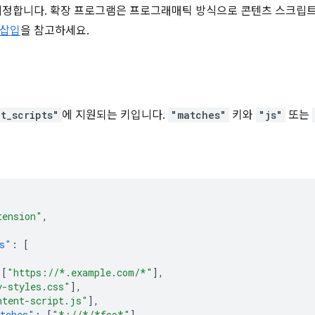
 지정합니다. 확장 프로그램은 프로그래매틱 방식으로 콘텐츠 스크립트
 삽입
을 참고하세요.
t_scripts"
에 지원되는 키입니다.
"matches"
키와
"js"
또는
tension"
,
s"
:
[
[
"https://*.example.com/*"
],
y-styles.css"
],
ntent-script.js"
],
tches"
:
[
"*://*/*foo*"
],