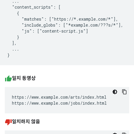
  ...

  "content_scripts": [

    {

      "matches": ["https://*.example.com/*"],

      "include_globs": ["*example.com/???s/*"],

      "js": ["content-script.js"]

    }

  ],

  ...

일치 동영상
https://www.example.com/arts/index.html

https://www.example.com/jobs/index.html
일치하지 않음