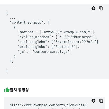
{

  ...

  "content_scripts": [

    {

      "matches": ["https://*.example.com/*"],

      "exclude_matches": ["*://*/*business*"],

      "include_globs": ["*example.com/???s/*"],

      "exclude_globs": ["*science*"],

      "js": ["content-script.js"]

    }

  ],

  ...

일치 동영상
https://www.example.com/arts/index.html
