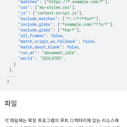
"matches"
:
[
"https://*.example.com/*"
],
"css"
:
[
"my-styles.css"
],
"js"
:
[
"content-script.js"
],
"exclude_matches"
:
[
"*://*/*foo*"
],
"include_globs"
:
[
"*example.com/???s/*"
],
"exclude_globs"
:
[
"*bar*"
],
"all_frames"
:
false
,
"match_origin_as_fallback"
:
false
,
"match_about_blank"
:
false
,
"run_at"
:
"document_idle"
,
"world"
:
"ISOLATED"
,
}
],
...
}
파일
각 파일에는 확장 프로그램의 루트 디렉터리에 있는 리소스에