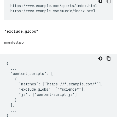
https://www.example.com/sports/index.html

https://www.example.com/music/index.html
"exclude
_
globs"
manifest.json
{

  ...

  "content_scripts": [

    {

      "matches": ["https://*.example.com/*"],

      "exclude_globs": ["*science*"],

      "js": ["content-script.js"]

    }

  ],

  ...
