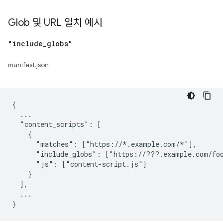
Glob 및 URL 일치 예시
"include
_
globs"
manifest.json
{

  ...

  "content_scripts": [

    {

      "matches": ["https://*.example.com/*"],

      "include_globs": ["https://???.example.com/foo
      "js": ["content-script.js"]

    }

  ],

  ...
