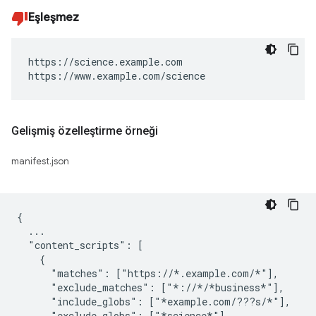
Eşleşmez
https://science.example.com

https://www.example.com/science
Gelişmiş özelleştirme örneği
manifest.json
{

  ...

  "content_scripts": [

    {

      "matches": ["https://*.example.com/*"],

      "exclude_matches": ["*://*/*business*"],

      "include_globs": ["*example.com/???s/*"],

      "exclude_globs": ["*science*"],
