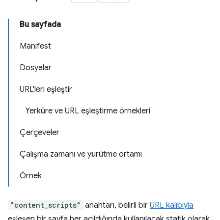
Bu sayfada
Manifest
Dosyalar
URL'leri eşleştir
Yerküre ve URL eşleştirme örnekleri
Çerçeveler
Çalışma zamanı ve yürütme ortamı
Örnek
"content_scripts"
anahtarı, belirli bir
URL kalıbıyla
eşleşen bir sayfa her açıldığında kullanılacak statik olarak