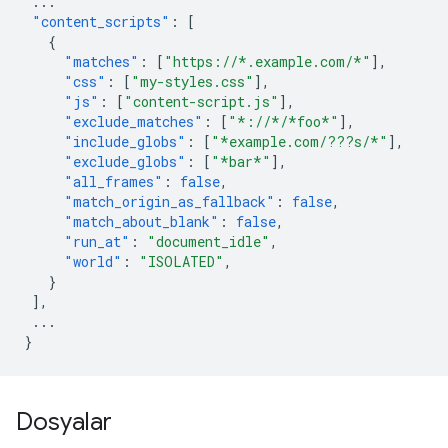
...
"content_scripts"
:
[
{
"matches"
:
[
"https://*.example.com/*"
],
"css"
:
[
"my-styles.css"
],
"js"
:
[
"content-script.js"
],
"exclude_matches"
:
[
"*://*/*foo*"
],
"include_globs"
:
[
"*example.com/???s/*"
],
"exclude_globs"
:
[
"*bar*"
],
"all_frames"
:
false
,
"match_origin_as_fallback"
:
false
,
"match_about_blank"
:
false
,
"run_at"
:
"document_idle"
,
"world"
:
"ISOLATED"
,
}
],
...
}
Dosyalar