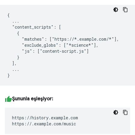
{

  ...

  "content_scripts": [

    {

      "matches": ["https://*.example.com/*"],

      "exclude_globs": ["*science*"],

      "js": ["content-script.js"]

    }

  ],

  ...

Şununla eşleşiyor:
https://history.example.com

https://.example.com/music