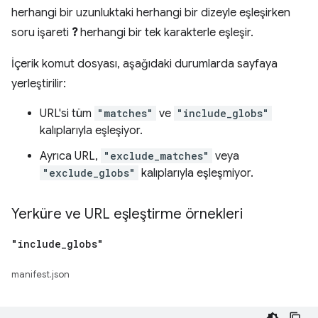
herhangi bir uzunluktaki herhangi bir dizeyle eşleşirken
soru işareti
?
herhangi bir tek karakterle eşleşir.
İçerik komut dosyası, aşağıdaki durumlarda sayfaya
yerleştirilir:
URL'si tüm
"matches"
ve
"include_globs"
kalıplarıyla eşleşiyor.
Ayrıca URL,
"exclude_matches"
veya
"exclude_globs"
kalıplarıyla eşleşmiyor.
Yerküre ve URL eşleştirme örnekleri
"include
_
globs"
manifest.json