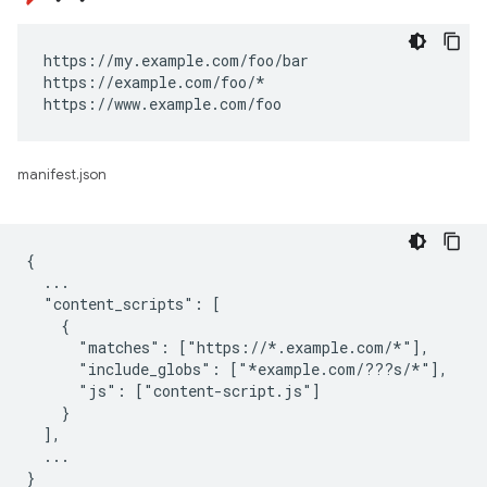
https://my.example.com/foo/bar

https://example.com/foo/*

https://www.example.com/foo
manifest.json
{

  ...

  "content_scripts": [

    {

      "matches": ["https://*.example.com/*"],

      "include_globs": ["*example.com/???s/*"],

      "js": ["content-script.js"]

    }

  ],

  ...
