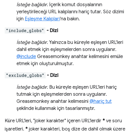
İsteğe bağlıdır
. İçerik komut dosyalarının
yerleştirileceği URL kalıplarını hariç tutar. Söz dizimi
için
Eşleşme Kalıpları
'na bakın.
"include_globs"
- Dizi
İsteğe bağlıdır
. Yalnızca bu küreyle eşleşen URL'leri
dahil etmek için eşleşmelerden sonra uygulanır.
@include
Greasemonkey anahtar kelimesini emüle
etmek için oluşturulmuştur.
"exclude_globs"
- Dizi
İsteğe bağlıdır
. Bu küreyle eşleşen URL'leri hariç
tutmak için eşleşmelerden sonra uygulanır.
Greasemonkey anahtar kelimesini
@hariç tut
şeklinde kullanmak için tasarlanmıştır.
Küre URL'leri, "joker karakter" içeren URL'lerdir
*
ve soru
işaretleri.
*
joker karakteri, boş dize de dahil olmak üzere