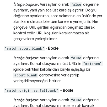
İsteğe bağlıdır
. Varsayılan olarak
false
değerine
ayarlanır, yani yalnızca üst kare eşleştirilir. Doğru
değerine ayarlanırsa, kare sekmenin en üstünde yer
alan kare olmasa bile tüm karelere yerleştirilir. Her
çerçeve, URL şartları açısından bağımsız olarak
kontrol edilir. URL koşulları karşılanmazsa alt
çerçevelere yerleştirilmez.
"match_about_blank"
- Boole
İsteğe bağlıdır
. Varsayılan olarak
false
değerine
ayarlanır. Komut dosyasının, üst URL'nin
"matches"
içinde belirtilen kalıplardan biriyle eşleştiği bir
about:blank
çerçevesine yerleştirilip
yerleştirilmeyeceğini belirler.
"match_origin_as_fallback"
- Boole
İsteğe bağlıdır
. Varsayılan olarak
false
değerine
ayarlanır. Komut dosyasının, eşleşen bir kaynak