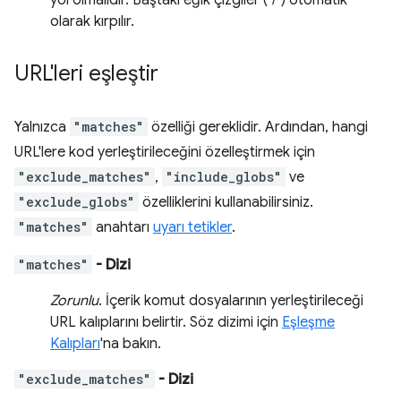
yol olmalıdır. Baştaki eğik çizgiler ("/") otomatik
olarak kırpılır.
URL'leri eşleştir
Yalnızca
"matches"
özelliği gereklidir. Ardından, hangi
URL'lere kod yerleştirileceğini özelleştirmek için
"exclude_matches"
,
"include_globs"
ve
"exclude_globs"
özelliklerini kullanabilirsiniz.
"matches"
anahtarı
uyarı tetikler
.
"matches"
- Dizi
Zorunlu
. İçerik komut dosyalarının yerleştirileceği
URL kalıplarını belirtir. Söz dizimi için
Eşleşme
Kalıpları
'na bakın.
"exclude_matches"
- Dizi