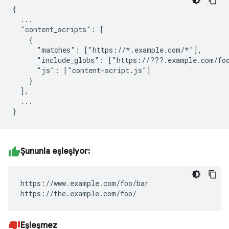
{

  ...

  "content_scripts": [

    {

      "matches": ["https://*.example.com/*"],

      "include_globs": ["https://???.example.com/foo
      "js": ["content-script.js"]

    }

  ],

  ...

Şununla eşleşiyor:
https://www.example.com/foo/bar

https://the.example.com/foo/
Eşleşmez