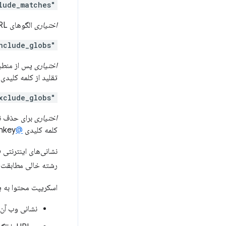
"exclude_matches"
اختیاری
الگوهای URL را برای تزریق اسکریپت های محتوا در آن مستثنی می کند. به
"include_globs"
اختیاری
تقلید از کلمه کلیدی
"exclude_globs"
اختیاری
کلمه کلیدی
@exclude
key.
نشانی‌های اینترنتی Glob آنهایی هستند که حاوی علامت
رشته خالی مطابقت د
اسکریپت محتوا به 
نشانی وب آن 