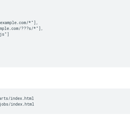
example.com/*"],

mple.com/???s/*"],

js"]

rts/index.html

jobs/index.html