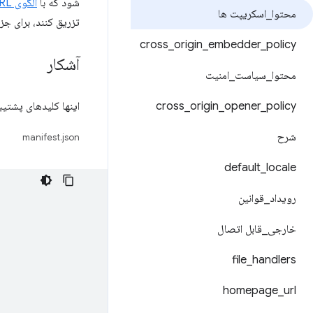
شود که با
الگوی URL
محتوا
_
اسکریپت ها
تزریق کنند، برای جز
cross
_
origin
_
embedder
_
policy
آشکار
محتوا
_
سیاست
_
امنیت
policy
_
opener
_
origin
_
cross
اینها کلیدهای پشتیب
شرح
manifest.json
default
_
locale
رویداد
_
قوانین
خارجی
_
قابل اتصال
file
_
handlers
homepage
_
url