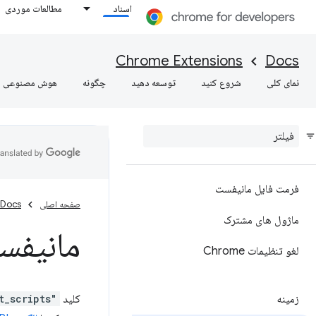
اسناد
مطالعات موردی
Chrome Extensions
Docs
نمای کلی
شروع کنید
توسعه دهید
چگونه
هوش مصنوعی
فرمت فایل مانیفست
صفحه اصلی
Docs
ماژول های مشترک
مانیفس
لغو تنظیمات Chrome
زمینه
کلید
"content_scripts"