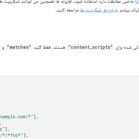
خاصی مطابقت دارد استفاده شود. افزونه ها همچنین می توانند اسکریپت ها
ئیات بیشتر
به تزریق اسکریپت ها
مراجعه کنید.
انی شده برای
"content_scripts"
هستند. فقط کلید
"matches"
و
example.com/*"
],
,
s"
],
/*/*foo*"
],