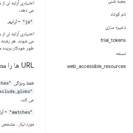
جعبه شنی
اختیاری
می دهد.
نام کوتاه
"js"
- آرایه،
ذخیره سازی
اختیاری
trial
_
tokens
می شوند. هر رشته در
طور خودکار بریده م
نسخه
URL ها را مطابقت دهید
web
_
accessible
_
resources
فقط ویژگی
"matches"
"exclude_globs"
می کند.
"matches"
- آرا
مورد نیاز
. مشخص می کند که کدام