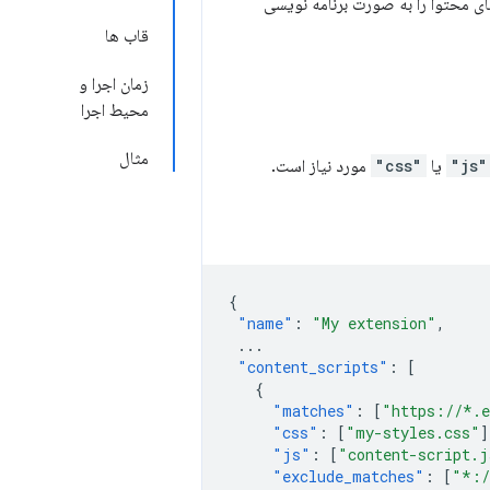
ی محتوا را به صورت برنامه نویسی
قاب ها
زمان اجرا و
محیط اجرا
مثال
"js"
یا
"css"
مورد نیاز است.
{
"name"
:
"My extension"
,
...
"content_scripts"
:
[
{
"matches"
:
[
"https://*.
"css"
:
[
"my-styles.css"
]
"js"
:
[
"content-script.j
"exclude_matches"
:
[
"*:/