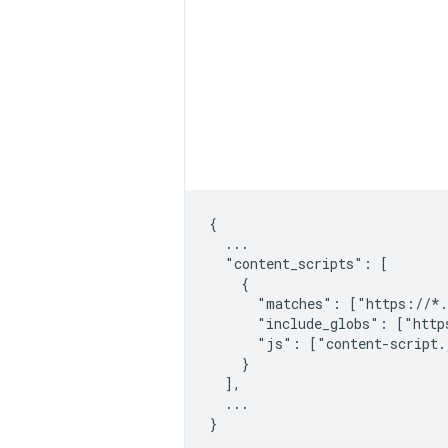
{

  ...

  "content_scripts": [

    {

      "matches": ["https://*.
      "include_globs": ["http
      "js": ["content-script.
    }

  ],

  ...
