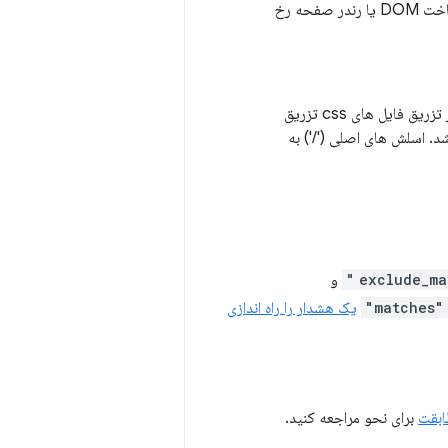
آرایه ای از مسیرهای فایل CSS که به ترتیب این آرایه تزریق می شود و قبل از هر گونه ساخت DOM یا رندر صفحه رخ
آرایه ای از مسیرهای فایل جاوا اسکریپت، به ترتیبی که در این آرایه ظاهر می شوند، پس از تزریق فایل های css تزریق
د. اسلش های اصلی ('/') به
و
"matches"
یک هشدار را راه اندازی
ابقت
برای نحو مراجعه کنید.