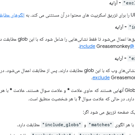
- آرایه
الگوهای مطابق
- آرایه
پس از منطبق‌ها اعمال می‌شود ت
Greasemonkey.
@include
- آرایه
برای حذف نشانی‌های وب که با این glob مطابقت دارند، پس از مطابقت اعما
Greasemon
*
و علامت سوال هستند. علامت
*
با هر 
ارد، در حالی که علامت سوال
?
با هر شخصیت منطبق است.
یک صفحه تزریق می شود اگر:
با هر الگوی
"matches"
و
"include_globs"
مطابقت دارد.