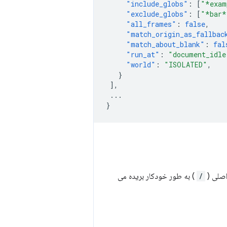
"include_globs"
:
[
"*exam
"exclude_globs"
:
[
"*bar*
"all_frames"
:
false
,
"match_origin_as_fallbac
"match_about_blank"
:
fal
"run_at"
:
"document_idle
"world"
:
"ISOLATED"
,
}
],
...
}
اصلی (
/
) به طور خودکار بریده می