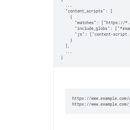
  ...

  "content_scripts": [

    {

      "matches": ["https://*.
      "include_globs": ["*exa
      "js": ["content-script.
    }

  ],

  ...

https://www.example.com/a
https://www.example.com/