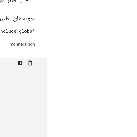
و URL با الگوهای
نمونه های تطبیق Glob و L
_
globs"
"include
manifest.json