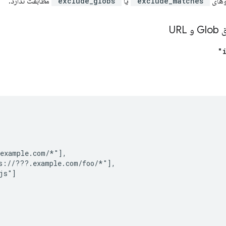
"exclude_matches"
یا
"exclude_globs"
مطابقت ندارد.
UR
example.com/*"],

s://???.example.com/foo/*"],

js"]
