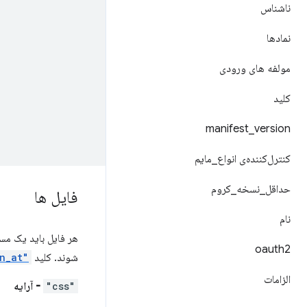
ناشناس
نمادها
مولفه های ورودی
کلید
manifest
_
version
کنترل‌کننده‌ی انواع
_
مایم
حداقل
_
نسخه
_
کروم
فایل ها
نام
هر فایل باید یک مس
oauth2
شوند. کلید
"run_at"
الزامات
"css"
- آرایه