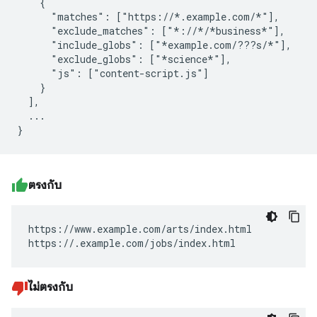
    {

      "matches": ["https://*.example.com/*"],

      "exclude_matches": ["*://*/*business*"],

      "include_globs": ["*example.com/???s/*"],

      "exclude_globs": ["*science*"],

      "js": ["content-script.js"]

    }

  ],

  ...

ตรงกับ
https://www.example.com/arts/index.html

https://.example.com/jobs/index.html
ไม่ตรงกับ