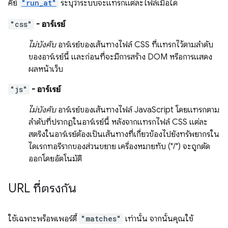
คีย์
"run_at"
ระบุว่าระบบจะแทรกแต่ละไฟล์เมื่อใด
"css"
- อาร์เรย์
ไม่บังคับ
อาร์เรย์ของเส้นทางไฟล์ CSS ที่แทรกไว้ตามลำดับ
ของอาร์เรย์นี้ และก่อนที่จะมีการสร้าง DOM หรือการแสดง
ผลหน้าเว็บ
"js"
- อาร์เรย์
ไม่บังคับ
อาร์เรย์ของเส้นทางไฟล์ JavaScript โดยแทรกตาม
ลำดับที่ปรากฏในอาร์เรย์นี้ หลังจากแทรกไฟล์ CSS แต่ละ
สตริงในอาร์เรย์ต้องเป็นเส้นทางที่เกี่ยวข้องไปยังทรัพยากรใน
ไดเรกทอรีรากของส่วนขยาย เครื่องหมายทับ ("/") จะถูกตัด
ออกโดยอัตโนมัติ
URL ที่ตรงกัน
ใช้เฉพาะพร็อพเพอร์ตี้
"matches"
เท่านั้น จากนั้นคุณใช้