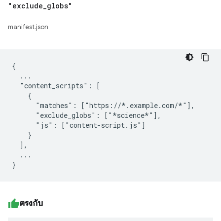
"exclude
_
globs"
manifest.json
{

  ...

  "content_scripts": [

    {

      "matches": ["https://*.example.com/*"],

      "exclude_globs": ["*science*"],

      "js": ["content-script.js"]

    }

  ],

  ...

ตรงกับ