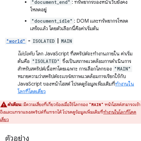
"document_end"
: ทรัพยากรของหน้าเว็บยังคง
โหลดอยู่
"document_idle"
: DOM และทรัพยากรโหลด
เสร็จแล้ว โดยตัวเลือกนี้คือค่าเริ่มต้น
"world"
-
ISOLATED
|
MAIN
ไม่บังคับ
โลก JavaScript ที่สคริปต์จะทำงานภายใน ค่าเริ่ม
ต้นคือ
"ISOLATED"
ซึ่งเป็นสภาพแวดล้อมการดำเนินการ
สำหรับสคริปต์เนื้อหาโดยเฉพาะ การเลือกโลกของ
"MAIN"
หมายความว่าสคริปต์จะแชร์สภาพแวดล้อมการเรียกใช้กับ
JavaScript ของหน้าโฮสต์ โปรดดูข้อมูลเพิ่มเติมที่
ทำงานใน
โลกที่โดดเดี่ยว
คำเตือน:
มีความเสี่ยงที่เกี่ยวข้องเมื่อใช้โลกของ
หน้าโฮสต์สามารถเข้า
"MAIN"
ถึงและแทรกแซงสคริปต์ที่แทรกได้ โปรดดูข้อมูลเพิ่มเติมที่
ทำงานในโลกที่โดด
เดี่ยว
ตัวอย่าง