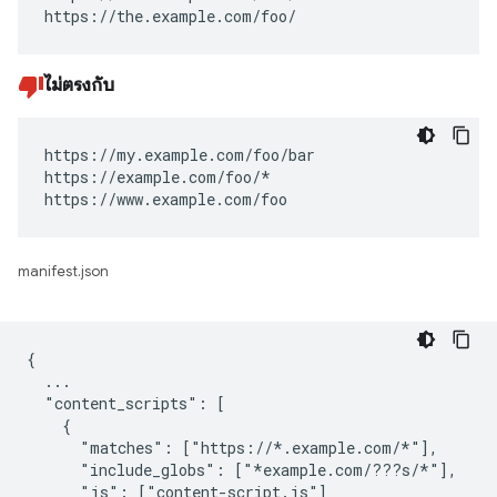
https://the.example.com/foo/
ไม่ตรงกับ
https://my.example.com/foo/bar

https://example.com/foo/*

https://www.example.com/foo
manifest.json
{

  ...

  "content_scripts": [

    {

      "matches": ["https://*.example.com/*"],

      "include_globs": ["*example.com/???s/*"],

      "js": ["content-script.js"]
