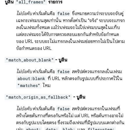
บูลีน
"all_frames"
รายการ
ไม่บังคับ
ค่าเริ่มต้นคือ
false
ซึ่งหมายความว่าระบบจะจับคู่
เฉพาะเฟรมบนสุดเท่านั้น หากตั้งค่าเป็น "จริง" ระบบจะแทรก
ลงในเฟรมทั้งหมด แม้ว่าเฟรมจะไม่ใช่เฟรมบนสุดในแท็บ
แต่ละเฟรมจะได้รับการตรวจสอบแยกกันสำหรับข้อกำหนด
ของ URL ระบบจะไม่แทรกลงในเฟรมย่อยหากไม่เป็นไปตาม
ข้อกำหนดของ URL
"match_about_blank"
- บูลีน
ไม่บังคับ
ค่าเริ่มต้นคือ
false
สคริปต์ควรแทรกลงในเฟรม
about:blank
ที่ URL หลักตรงกับรูปแบบที่ประกาศไว้ใน
"matches"
ไหม
"match_origin_as_fallback"
- บูลีน
ไม่บังคับ
ค่าเริ่มต้นคือ
false
สคริปต์ควรแทรกในเฟรมที่
สร้างโดยต้นทางที่ตรงกันหรือไม่ แต่ URL หรือต้นทางอาจไม่
ตรงกับรูปแบบโดยตรง ซึ่งรวมถึงเฟรมที่มีรูปแบบแตกต่างกัน
เช่น
about:
,
data:
,
blob:
และ
filesystem: