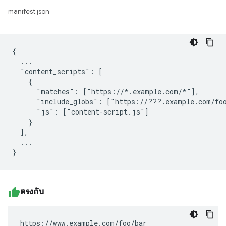
manifest.json
{

  ...

  "content_scripts": [

    {

      "matches": ["https://*.example.com/*"],

      "include_globs": ["https://???.example.com/foo
      "js": ["content-script.js"]

    }

  ],

  ...

ตรงกับ
https://www.example.com/foo/bar
