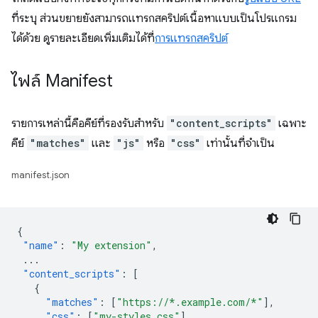
ที่ระบุ ส่วนขยายยังสามารถแทรกสคริปต์เนื้อหาแบบเป็นโปรแกรม
ได้ด้วย ดูรายละเอียดเพิ่มเติมได้ที่
การแทรกสคริปต์
ไฟล์ Manifest
รายการเหล่านี้คือคีย์ที่รองรับสำหรับ
"content_scripts"
เฉพาะ
คีย์
"matches"
และ
"js"
หรือ
"css"
เท่านั้นที่จำเป็น
manifest.json
{
"name"
:
"My extension"
,
...
"content_scripts"
:
[
{
"matches"
:
[
"https://*.example.com/*"
],
"css"
:
[
"my-styles.css"
],