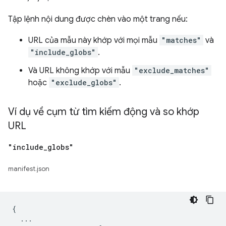
Tập lệnh nội dung được chèn vào một trang nếu:
URL của mẫu này khớp với mọi mẫu
"matches"
và
"include_globs"
.
Và URL không khớp với mẫu
"exclude_matches"
hoặc
"exclude_globs"
.
Ví dụ về cụm từ tìm kiếm động và so khớp
URL
"include
_
globs"
manifest.json
{

  ...
