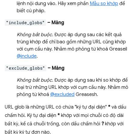
lệnh nội dung vào. Hãy xem phần
Mẫu so khớp
để
biết cú pháp.
"include_globs"
– Mảng
Không bắt buộc
. Được áp dụng sau các kết quả
trùng khớp để chỉ bao gồm những URL cũng khớp
với cụm cầu này. Nhằm mô phỏng từ khoá Greaseil
@include
.
"exclude_globs"
– Mảng
Không bắt buộc
. Được áp dụng sau khi so khớp để
loại trừ những URL khớp với cụm cầu này. Nhằm mô
phỏng từ khoá
@excluded
Greasesh.
URL glob là những URL có chứa "ký tự đại diện"
*
và dấu
chấm hỏi. Ký tự đại diện
*
khớp với mọi chuỗi có độ dài
bất kỳ, kể cả chuỗi trống, còn dấu chấm hỏi
?
khớp với
bất kỳ ký tự đơn nào.