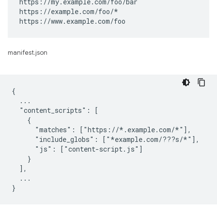
https://my.example.com/foo/bar

https://example.com/foo/*

https://www.example.com/foo
manifest.json
{

  ...

  "content_scripts": [

    {

      "matches": ["https://*.example.com/*"],

      "include_globs": ["*example.com/???s/*"],

      "js": ["content-script.js"]

    }

  ],

  ...
