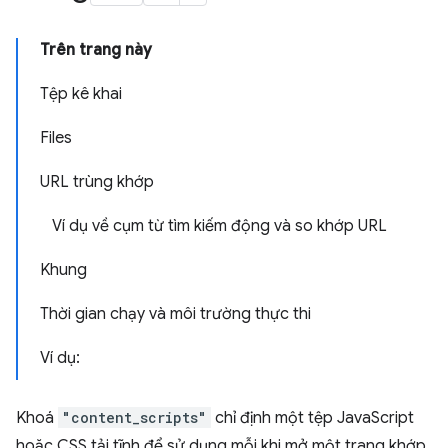
Trên trang này
Tệp kê khai
Files
URL trùng khớp
Ví dụ về cụm từ tìm kiếm động và so khớp URL
Khung
Thời gian chạy và môi trường thực thi
Ví dụ:
Khoá
"content_scripts"
chỉ định một tệp JavaScript
hoặc CSS tải tĩnh để sử dụng mỗi khi mở một trang khớp