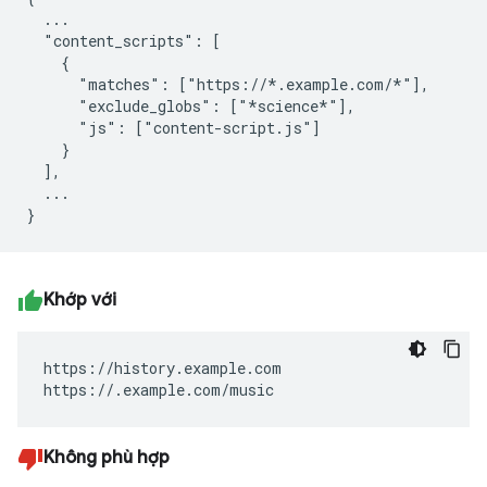
  ...

  "content_scripts": [

    {

      "matches": ["https://*.example.com/*"],

      "exclude_globs": ["*science*"],

      "js": ["content-script.js"]

    }

  ],

  ...

Khớp với
https://history.example.com

https://.example.com/music
Không phù hợp