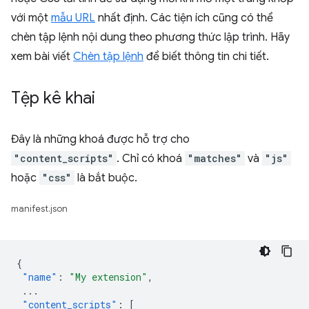
với một
mẫu URL
nhất định. Các tiện ích cũng có thể
chèn tập lệnh nội dung theo phương thức lập trình. Hãy
xem bài viết
Chèn tập lệnh
để biết thông tin chi tiết.
Tệp kê khai
Đây là những khoá được hỗ trợ cho
"content_scripts"
. Chỉ có khoá
"matches"
và
"js"
hoặc
"css"
là bắt buộc.
manifest.json
{
"name"
:
"My extension"
,
...
"content_scripts"
:
[