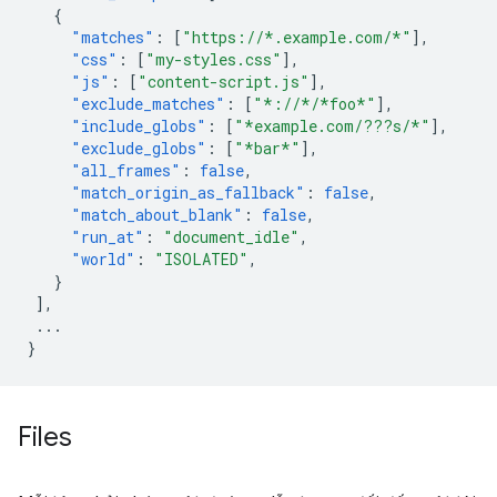
{
"matches"
:
[
"https://*.example.com/*"
],
"css"
:
[
"my-styles.css"
],
"js"
:
[
"content-script.js"
],
"exclude_matches"
:
[
"*://*/*foo*"
],
"include_globs"
:
[
"*example.com/???s/*"
],
"exclude_globs"
:
[
"*bar*"
],
"all_frames"
:
false
,
"match_origin_as_fallback"
:
false
,
"match_about_blank"
:
false
,
"run_at"
:
"document_idle"
,
"world"
:
"ISOLATED"
,
}
],
...
}
Files