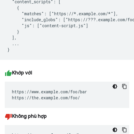
  "content_scripts": [

    {

      "matches": ["https://*.example.com/*"],

      "include_globs": ["https://???.example.com/foo
      "js": ["content-script.js"]

    }

  ],

  ...

Khớp với
https://www.example.com/foo/bar

https://the.example.com/foo/
Không phù hợp