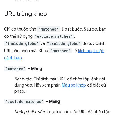
URL trùng khớp
Chỉ có thuộc tính
"matches"
là bắt buộc. Sau đó, bạn
có thể sử dụng
"exclude_matches"
,
"include_globs"
và
"exclude_globs"
để tuỳ chỉnh
URL cần chèn mã. Khoá
"matches"
sẽ
kích hoạt một
cảnh báo
.
"matches"
– Mảng
Bắt buộc
. Chỉ định mẫu URL để chèn tập lệnh nội
dung vào. Hãy xem phần
Mẫu so khớp
để biết cú
pháp.
"exclude_matches"
– Mảng
Không bắt buộc
. Loại trừ các mẫu URL để chèn tập