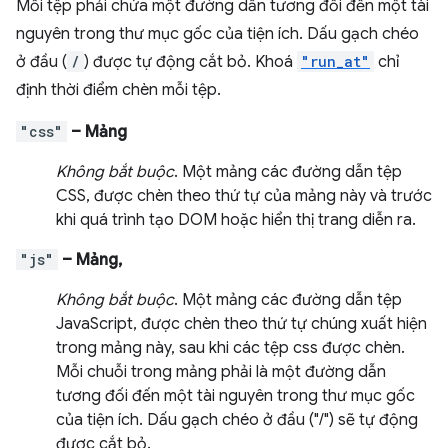
Mỗi tệp phải chứa một đường dẫn tương đối đến một tài
nguyên trong thư mục gốc của tiện ích. Dấu gạch chéo
ở đầu (
/
) được tự động cắt bỏ. Khoá
"run_at"
chỉ
định thời điểm chèn mỗi tệp.
"css"
– Mảng
Không bắt buộc
. Một mảng các đường dẫn tệp
CSS, được chèn theo thứ tự của mảng này và trước
khi quá trình tạo DOM hoặc hiển thị trang diễn ra.
"js"
– Mảng,
Không bắt buộc
. Một mảng các đường dẫn tệp
JavaScript, được chèn theo thứ tự chúng xuất hiện
trong mảng này, sau khi các tệp css được chèn.
Mỗi chuỗi trong mảng phải là một đường dẫn
tương đối đến một tài nguyên trong thư mục gốc
của tiện ích. Dấu gạch chéo ở đầu ("/") sẽ tự động
được cắt bỏ.