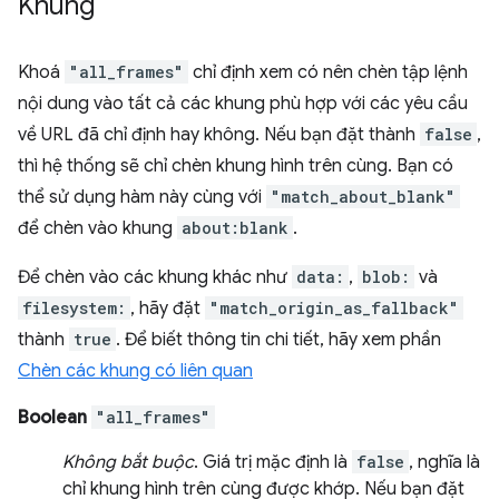
Khung
Khoá
"all_frames"
chỉ định xem có nên chèn tập lệnh
nội dung vào tất cả các khung phù hợp với các yêu cầu
về URL đã chỉ định hay không. Nếu bạn đặt thành
false
,
thì hệ thống sẽ chỉ chèn khung hình trên cùng. Bạn có
thể sử dụng hàm này cùng với
"match_about_blank"
để chèn vào khung
about:blank
.
Để chèn vào các khung khác như
data:
,
blob:
và
filesystem:
, hãy đặt
"match_origin_as_fallback"
thành
true
. Để biết thông tin chi tiết, hãy xem phần
Chèn các khung có liên quan
Boolean
"all_frames"
Không bắt buộc
. Giá trị mặc định là
false
, nghĩa là
chỉ khung hình trên cùng được khớp. Nếu bạn đặt