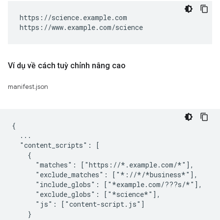
https://science.example.com

https://www.example.com/science
Ví dụ về cách tuỳ chỉnh nâng cao
manifest.json
{

  ...

  "content_scripts": [

    {

      "matches": ["https://*.example.com/*"],

      "exclude_matches": ["*://*/*business*"],

      "include_globs": ["*example.com/???s/*"],

      "exclude_globs": ["*science*"],

      "js": ["content-script.js"]

    }
