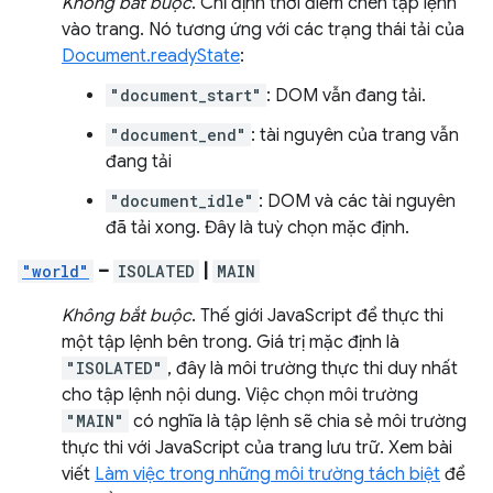
Không bắt buộc
. Chỉ định thời điểm chèn tập lệnh
vào trang. Nó tương ứng với các trạng thái tải của
Document.readyState
:
"document_start"
: DOM vẫn đang tải.
"document_end"
: tài nguyên của trang vẫn
đang tải
"document_idle"
: DOM và các tài nguyên
đã tải xong. Đây là tuỳ chọn mặc định.
"world"
–
ISOLATED
|
MAIN
Không bắt buộc
. Thế giới JavaScript để thực thi
một tập lệnh bên trong. Giá trị mặc định là
"ISOLATED"
, đây là môi trường thực thi duy nhất
cho tập lệnh nội dung. Việc chọn môi trường
"MAIN"
có nghĩa là tập lệnh sẽ chia sẻ môi trường
thực thi với JavaScript của trang lưu trữ. Xem bài
viết
Làm việc trong những môi trường tách biệt
để