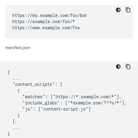
https://my.example.com/foo/bar

https://example.com/foo/*

https://www.example.com/foo
manifest.json
{

  ...

  "content_scripts": [

    {

      "matches": ["https://*.example.com/*"],

      "include_globs": ["*example.com/???s/*"],

      "js": ["content-script.js"]

    }

  ],

  ...
