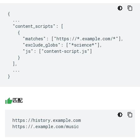
{

  ...

  "content_scripts": [

    {

      "matches": ["https://*.example.com/*"],

      "exclude_globs": ["*science*"],

      "js": ["content-script.js"]

    }

  ],

  ...

匹配
https://history.example.com

https://.example.com/music