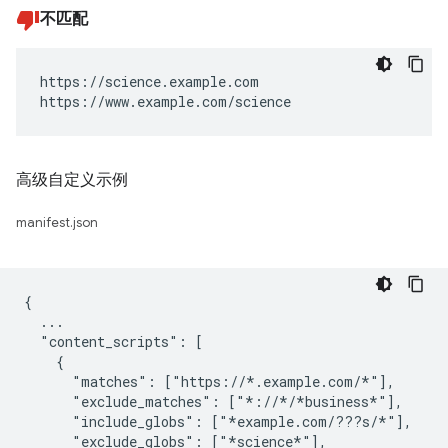
不匹配
https://science.example.com

https://www.example.com/science
高级自定义示例
manifest.json
{

  ...

  "content_scripts": [

    {

      "matches": ["https://*.example.com/*"],

      "exclude_matches": ["*://*/*business*"],

      "include_globs": ["*example.com/???s/*"],

      "exclude_globs": ["*science*"],
