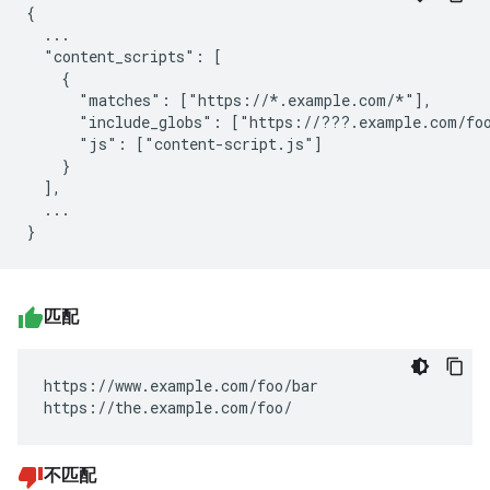
{

  ...

  "content_scripts": [

    {

      "matches": ["https://*.example.com/*"],

      "include_globs": ["https://???.example.com/foo
      "js": ["content-script.js"]

    }

  ],

  ...

匹配
https://www.example.com/foo/bar

https://the.example.com/foo/
不匹配