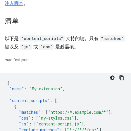
注入脚本
。
清单
以下是
"content_scripts"
支持的键。只有
"matches"
键以及
"js"
或
"css"
是必需项。
manifest.json
{
"name"
:
"My extension"
,
...
"content_scripts"
:
[
{
"matches"
:
[
"https://*.example.com/*"
],
"css"
:
[
"my-styles.css"
],
"js"
:
[
"content-script.js"
],
"exclude_matches"
:
[
"*://*/*foo*"
],