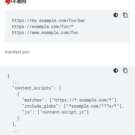
不相符
https://my.example.com/foo/bar

https://example.com/foo/*

https://www.example.com/foo
manifest.json
{

  ...

  "content_scripts": [

    {

      "matches": ["https://*.example.com/*"],

      "include_globs": ["*example.com/???s/*"],

      "js": ["content-script.js"]

    }

  ],

  ...
