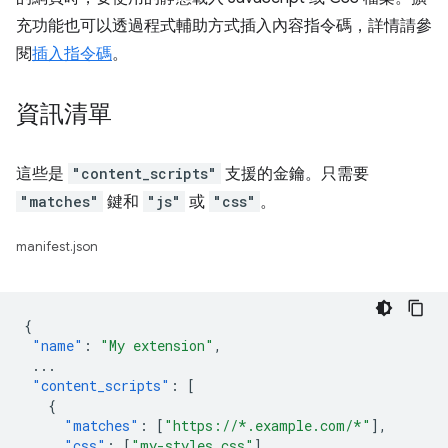
充功能也可以透過程式輔助方式插入內容指令碼，詳情請參
閱
插入指令碼
。
資訊清單
這些是
"content_scripts"
支援的金鑰。只需要
"matches"
鍵和
"js"
或
"css"
。
manifest.json
{
"name"
:
"My extension"
,
...
"content_scripts"
:
[
{
"matches"
:
[
"https://*.example.com/*"
],
"css"
:
[
"my-styles.css"
],