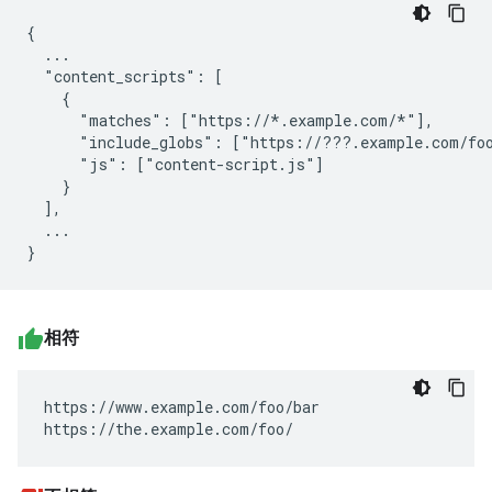
{

  ...

  "content_scripts": [

    {

      "matches": ["https://*.example.com/*"],

      "include_globs": ["https://???.example.com/foo
      "js": ["content-script.js"]

    }

  ],

  ...

相符
https://www.example.com/foo/bar

https://the.example.com/foo/