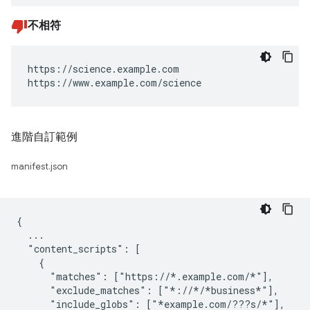
不相符
https://science.example.com

https://www.example.com/science
進階自訂範例
manifest.json
{

  ...

  "content_scripts": [

    {

      "matches": ["https://*.example.com/*"],

      "exclude_matches": ["*://*/*business*"],

      "include_globs": ["*example.com/???s/*"],
