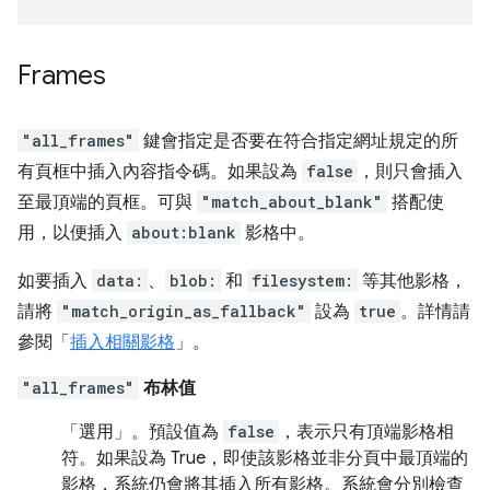
Frames
"all_frames"
鍵會指定是否要在符合指定網址規定的所
有頁框中插入內容指令碼。如果設為
false
，則只會插入
至最頂端的頁框。可與
"match_about_blank"
搭配使
用，以便插入
about:blank
影格中。
如要插入
data:
、
blob:
和
filesystem:
等其他影格，
請將
"match_origin_as_fallback"
設為
true
。詳情請
參閱「
插入相關影格
」。
"all_frames"
布林值
「選用」
。預設值為
false
，表示只有頂端影格相
符。如果設為 True，即使該影格並非分頁中最頂端的
影格，系統仍會將其插入所有影格。系統會分別檢查