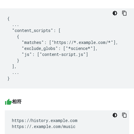
{

  ...

  "content_scripts": [

    {

      "matches": ["https://*.example.com/*"],

      "exclude_globs": ["*science*"],

      "js": ["content-script.js"]

    }

  ],

  ...

相符
https://history.example.com

https://.example.com/music