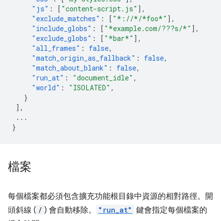
"js"
:
[
"content-script.js"
],
"exclude_matches"
:
[
"*://*/*foo*"
],
"include_globs"
:
[
"*example.com/???s/*"
],
"exclude_globs"
:
[
"*bar*"
],
"all_frames"
:
false
,
"match_origin_as_fallback"
:
false
,
"match_about_blank"
:
false
,
"run_at"
:
"document_idle"
,
"world"
:
"ISOLATED"
,
}
],
...
}
檔案
每個檔案都必須包含擴充功能根目錄中資源的相對路徑。開
頭斜線 (
/
) 會自動移除。
"run_at"
鍵會指定每個檔案的