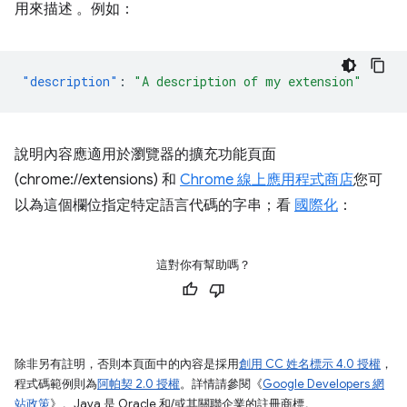
用來描述 。例如：
"description"
:
"A description of my extension"
說明內容應適用於瀏覽器的擴充功能頁面
(chrome://extensions) 和
Chrome 線上應用程式商店
您可
以為這個欄位指定特定語言代碼的字串；看
國際化
：
這對你有幫助嗎？
除非另有註明，否則本頁面中的內容是採用
創用 CC 姓名標示 4.0 授權
，
程式碼範例則為
阿帕契 2.0 授權
。詳情請參閱《
Google Developers 網
站政策
》。Java 是 Oracle 和/或其關聯企業的註冊商標。