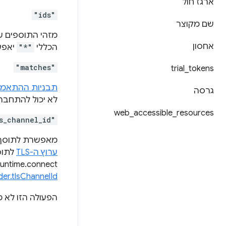
ארגז חול
"ids"
שם מקוצר
מזהי התוספים שמ
אחסון
הכללי
"*"
יאפש
"matches"
trial
_
tokens
תבניות ההתאמ
גרסה
לא יכול להתחבר.
web
_
accessible
_
resources
s_channel_id"
מאפשרת לתוסף להשתמש במזהה ערוץ
ערוץ ה-TLS
לתוס
runtime.connect או ב
er.tlsChannelId
הפעולה הזו לא 