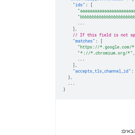
"ids"
:
[
"aaaaaaaaaaaaaaaaaaaaaa
"bbbbbbbbbbbbbbbbbbbbbb
...
],
// If this field is not s
"matches"
:
[
"https://*.google.com/*
"*://*.chromium.org/*"
...
],
"accepts_tls_channel_id"
:
},
...
}
אים: