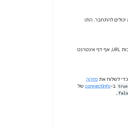
 יכולים להתחבר. התו
שמותר להתחבר אליהם. אם לא מציינים כתובות URL, אף דף אינטרנט
מזהה
true
ב-
connectInfo
של
fal
,‏