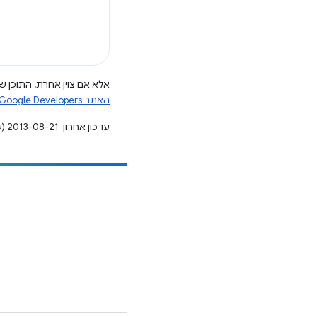
אלא אם צוין אחרת, התוכן של
האתר Google Developers‏
עדכון אחרון: 2013-08-21 (שעון UTC).
הוספת תוכן
דיווח על באג
ראה נושאים פתוחים