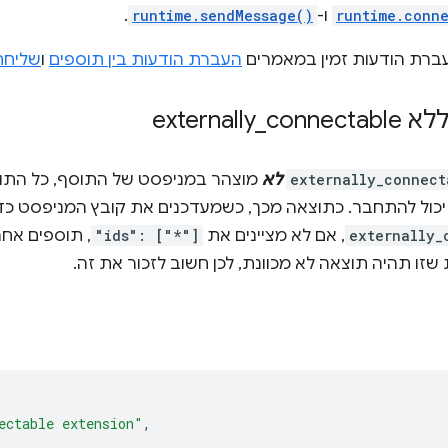
runtime.conn
ו-
runtime.sendMessage()
.
ברת הודעות זמין במאמרים
העברת הודעות בין תוספים
ו
שליחת
extern
connectable
_
externally_connect
לא
מוצהר במניפסט של התוסף, כל התוס
יכול להתחבר. כתוצאה מכך, כשמעדכנים את קובץ המניפסט כ
externally_
, אם לא מציינים את
"ids": ["*"]
, תוספים אחר
ת שזו תהיה תוצאה לא מכוונת, לכן חשוב לזכור את זה.
ectable extension"
,