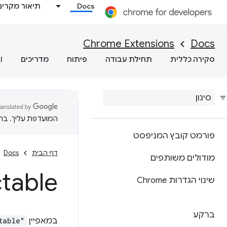
Docs
תיאור מקרים
Chrome Extensions
Docs
סקירה כללית
תחילת עבודה
פיתוח
מדריכים
I
המועדפת עליך. בתרג
פורמט קובץ המניפסט
דף הבית
Docs
מודולים משותפים
table
שינוי הגדרות Chrome
ברקע
במאפיין
table"