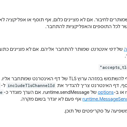
ותרים לחיבור. אם לא מציינים כלום, אף תוסף או אפליקציה לא
ר לכל התוספים והאפליקציות להתחבר.
ה
של
דפי אינטרנט
"accepts_tl
 TLS של דף האינטרנט שמתחבר אליו. כדי לשלוח את
ף, דף האינטרנט צריך להגדיר את
includeTlsChannelId
ל-
-
options
של runtime.sendMessage. אם הערך מוגדר כ-
se
runtime.MessageSend
אף פעם לא יוגדר בשום מקרה.
משפיעה על סקריפטים של תוכן.