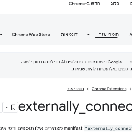
בלוג
חדש ב-Chrome
A
חומרי עזר
דוגמאות
Chrome Web Store
‫Google משתמשת בטכנולוגיית AI כדי לתרגם תוכן לשפה
ומים כאלו עשויות להיות שגיאות.
Chrome Extensions
חומרי עזר
externally
_
connec
"externally_connec
manifest מצהירים אילו תוספים ודפ