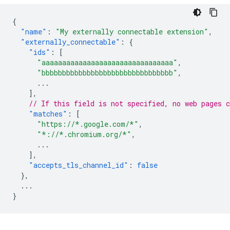
{
"name"
:
"My externally connectable extension"
,
"externally_connectable"
:
{
"ids"
:
[
"aaaaaaaaaaaaaaaaaaaaaaaaaaaaaaaa"
,
"bbbbbbbbbbbbbbbbbbbbbbbbbbbbbbbb"
,
...
],
// If this field is not specified, no web pages c
"matches"
:
[
"https://*.google.com/*"
,
"*://*.chromium.org/*"
,
...
],
"accepts_tls_channel_id"
:
false
},
...
}