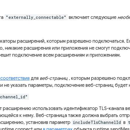
та
"externally_connectable"
включает следующие
необ
каторы расширений, которым разрешено подключаться. Ес
но, никакие расширения или приложения не смогут подклю
ешит подключение всем расширениям и приложениям.
соответствия
для
веб-страниц
, которым разрешено подкл
ли не указать параметры, подключение веб-страниц будет
_channel_id"
т расширению использовать идентификатор TLS-канала в
ющейся к нему. Веб-страница также должна выбрать отп
сширению, установив параметр
includeTlsChannelId
в
untime.connect или
в параметрах
объекта runtime.sendMes