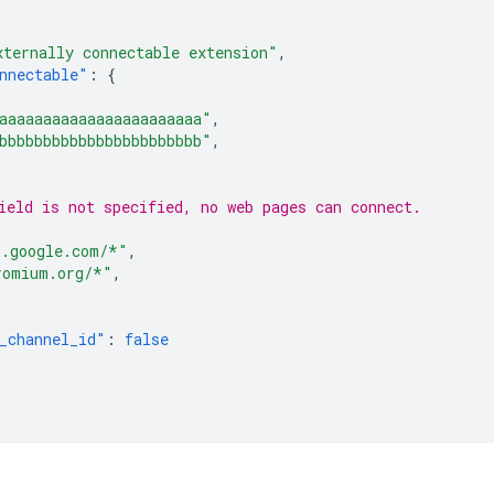
xternally connectable extension"
,
nnectable"
:
{
aaaaaaaaaaaaaaaaaaaaaaa"
,
bbbbbbbbbbbbbbbbbbbbbbb"
,
ield is not specified, no web pages can connect.
[
*.google.com/*"
,
romium.org/*"
,
_channel_id"
:
false