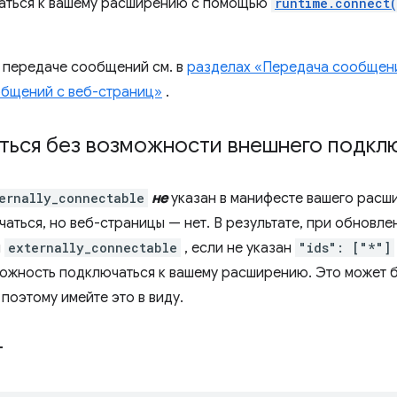
аться к вашему расширению с помощью
runtime.connect
 передаче сообщений см. в
разделах «Передача сообщен
бщений с веб-страниц»
.
ться без возможности внешнего подкл
ernally_connectable
не
указан в манифесте вашего расш
чаться, но веб-страницы — нет. В результате, при обновл
я
externally_connectable
, если не указан
"ids": ["*"]
ожность подключаться к вашему расширению. Это может 
поэтому имейте это в виду.
т