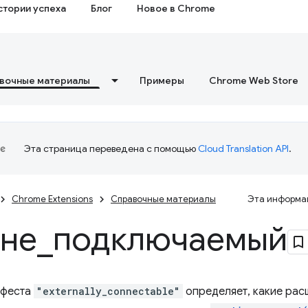
стории успеха
Блог
Новое в Chrome
вочные материалы
Примеры
Chrome Web Store
Эта страница переведена с помощью
Cloud Translation API
.
Chrome Extensions
Справочные материалы
Эта информац
не
_
подключаемый
ифеста
"externally_connectable"
определяет, какие рас