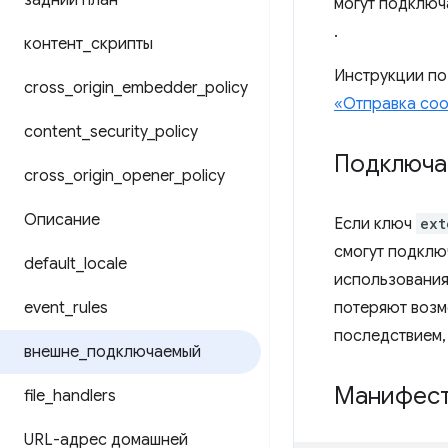
задний план
могут подключ
.
контент
_
скрипты
Инструкции по
cross
_
origin
_
embedder
_
policy
«Отправка соо
content
_
security
_
policy
Подключа
cross
_
origin
_
opener
_
policy
Описание
Если ключ
ext
смогут подклю
default
_
locale
использовани
event
_
rules
потеряют возм
последствием, 
внешне
_
подключаемый
Манифес
file
_
handlers
URL-адрес домашней