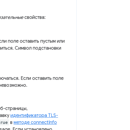
язательные
свойства:
ли поле оставить пустым или
читься. Символ подстановки
ючаться. Если оставить поле
 невозможно.
еб-страницы,
равку
идентификатора TLS-
true
в
методе connectInfo
sage. Если установлено