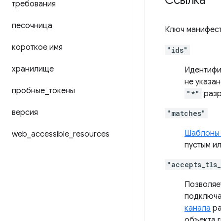
Ссылка
требования
песочница
Ключ манифес
короткое имя
"ids"
хранилище
Идентифи
не указа
пробные
_
токены
"*"
разр
версия
"matches"
Шаблоны 
web
_
accessible
_
resources
пустым и
"accepts_tls
Позволяе
подключа
канала
ра
объекта r