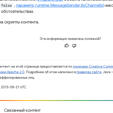
false
,
параметр runtime.MessageSender.tlsChannelId
нико
 обстоятельствах.
на скрипты контента.
Эта информация оказалась полезной?
контент на этой странице предоставляется по
лицензии Creative Commo
зии Apache 2.0
. Подробнее об этом написано в
правилах сайта
. Java
 аффилированных лиц.
 2013-08-21 UTC.
Связанный контент