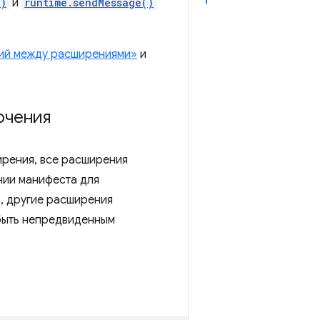
()
и
runtime.sendMessage()
ий между расширениями»
и
ючения
ирения, все расширения
ении манифеста для
, другие расширения
быть непредвиденным