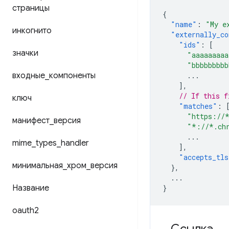
страницы
{
"name"
:
"My e
инкогнито
"externally_co
"ids"
:
[
значки
"aaaaaaaaa
"bbbbbbbbb
входные
_
компоненты
...
],
// If this f
ключ
"matches"
:
"https://
манифест
_
версия
"*://*.ch
...
mime
_
types
_
handler
],
"accepts_tls
минимальная
_
хром
_
версия
},
...
Название
}
oauth2