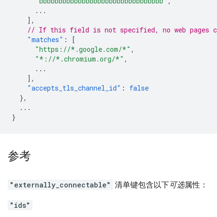
"bbbbbbbbbbbbbbbbbbbbbbbbbbbbbbbb"
,
...
],
// If this field is not specified, no web pages c
"matches"
:
[
"https://*.google.com/*"
,
"*://*.chromium.org/*"
,
...
],
"accepts_tls_channel_id"
:
false
},
...
}
参考
"externally_connectable"
清单键包含以下
可选
属性：
"ids"