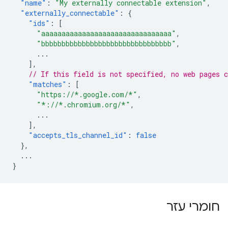
"name"
:
"My externally connectable extension"
,
"externally_connectable"
:
{
"ids"
:
[
"aaaaaaaaaaaaaaaaaaaaaaaaaaaaaaaa"
,
"bbbbbbbbbbbbbbbbbbbbbbbbbbbbbbbb"
,
...
],
// If this field is not specified, no web pages c
"matches"
:
[
"https://*.google.com/*"
,
"*://*.chromium.org/*"
,
...
],
"accepts_tls_channel_id"
:
false
},
...
}
חומרי עזר