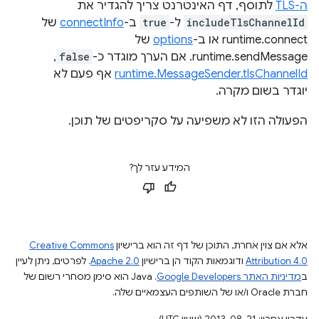
ה-TLS
לתוסף, דף האינטרנט צריך להגדיר את
includeTlsChannelId
ל-
true
ב-
connectInfo
של
runtime.connect או ב-
options
של
runtime.sendMessage. אם הערך מוגדר כ-
false
,‏
runtime.MessageSender.tlsChannelId
אף פעם לא
יוגדר בשום מקרה.
הפעולה הזו לא משפיעה על סקריפטים של תוכן.
המידע עזר לך?
אלא אם צוין אחרת, התוכן של דף זה הוא ברישיון
Creative Commons
Attribution 4.0
ודוגמאות הקוד הן ברישיון
Apache 2.0
. לפרטים, ניתן לעיין
ב
מדיניות האתר Google Developers‏
.‏ Java הוא סימן מסחרי רשום של
חברת Oracle ו/או של השותפים העצמאיים שלה.