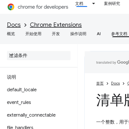
文档
案例研究
背景
Docs
Chrome Extensions
content_scripts
概览
开始使用
开发
操作说明
AI
参考文档
cross
_
origin
_
embedder
_
policy
content
_
security
_
policy
cross
_
origin
_
opener
_
policy
说明
首页
Docs
default
_
locale
清单
event
_
rules
externally
_
connectable
一个整数，用于
file
_
handlers