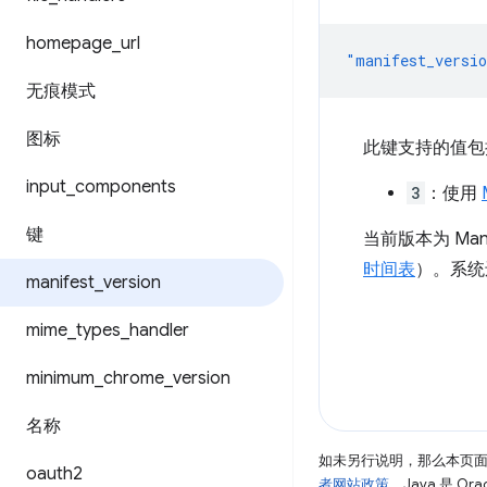
homepage
_
url
"manifest_versi
无痕模式
图标
此键支持的值包
input
_
components
3
：使用
键
当前版本为 Man
时间表
）。系统
manifest
_
version
mime
_
types
_
handler
minimum
_
chrome
_
version
名称
如未另行说明，那么本页
oauth2
者网站政策
。Java 是 O