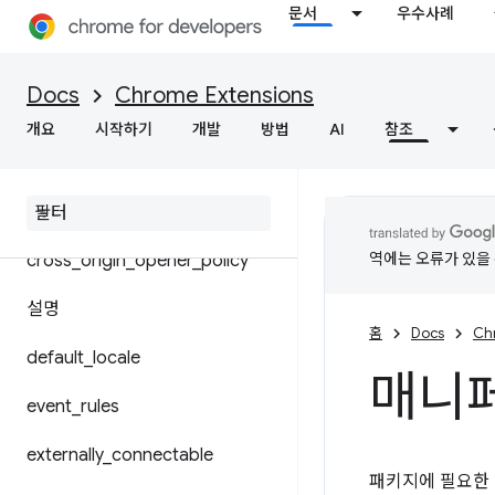
문서
우수사례
background
Docs
Chrome Extensions
content_scripts
개요
시작하기
개발
방법
AI
참조
cross
_
origin
_
embedder
_
policy
content
_
security
_
policy
역에는 오류가 있을 
cross
_
origin
_
opener
_
policy
설명
홈
Docs
Ch
default
_
locale
매니
event
_
rules
externally
_
connectable
패키지에 필요한 