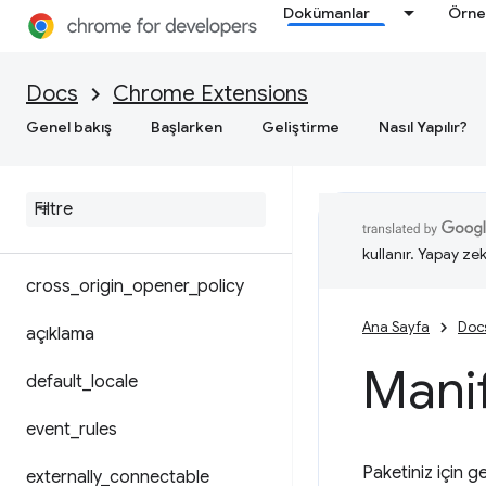
Dokümanlar
Örne
kılma
Docs
Chrome Extensions
arka plan
Genel bakış
Başlarken
Geliştirme
Nasıl Yapılır?
content
_
scripts
cross
_
origin
_
embedder
_
policy
content
_
security
_
policy
kullanır. Yapay zek
cross
_
origin
_
opener
_
policy
Ana Sayfa
Doc
açıklama
Mani
default
_
locale
event
_
rules
Paketiniz için g
externally
_
connectable