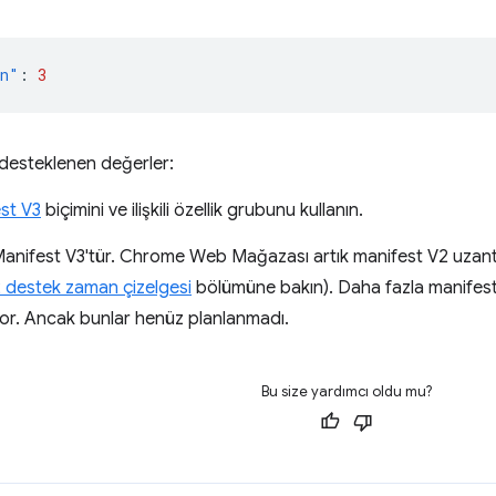
on"
:
3
 desteklenen değerler:
st V3
biçimini ve ilişkili özellik grubunu kullanın.
anifest V3'tür. Chrome Web Mağazası artık manifest V2 uzantılar
 destek zaman çizelgesi
bölümüne bakın). Daha fazla manifesto
yor. Ancak bunlar henüz planlanmadı.
Bu size yardımcı oldu mu?