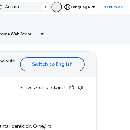
/
Oturum aç
rome Web Store
olojisini
Bu size yardımcı oldu mu?
ahtar gereklidir. Örneğin: