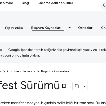
k olaylar
Blog
Chrome'daki Yenilikler
Yapay zeka
Başvuru Kaynakları
Örnekler
Ch
Google, içerikleri tercih ettiğiniz dile çevirmek için yapay zeka tekn
a çevirilerinde hata olabilir.
s
Chrome Extensions
Başvuru Kaynakları
fest Sürümü
ereken manifest dosyası biçiminin belirtildiği bir tam sayı. Bu an