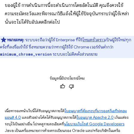
ของผู้ใช้ การดำเนินการนี้จะดำเนินการโดยอัตโนมัติ คุณจึงควรใช้
ความระมัดระวังและพิจารณาวิธีแจ้งให้ผู้ใช้ปัจจุบันทราบว่าผู้ใช้เหล่า
นั้นจะไม่ได้รับอัปเดตอีกต่อไป
หมายเหตุ:
ระบบจะถือว่าผู้ใช้ Enterprise ที่ใช้
โหมดชั่วคราว
เป็นผู้ใช้ใหม่ทุก
ครั้งที่ลงชื่อเข้าใช้ ซึ่งหมายความว่าหากผู้ใช้ใช้ Chrome เวอร์ชันต่ำกว่า
ระบบจะไม่ติดตั้งส่วนขยาย
minimum_chrome_version
ข้อมูลนี้มีประโยชน์ไหม
เนื้อหาของหน้าเว็บนี้ได้รับอนุญาตภายใต้
ใบอนุญาตที่ต้องระบุที่มาของครีเอทีฟคอม
มอนส์ 4.0
และตัวอย่างโค้ดได้รับอนุญาตภายใต้
ใบอนุญาต Apache 2.0
เว้นแต่จะ
ระบุไว้เป็นอย่างอื่น โปรดดูรายละเอียดที่
นโยบายเว็บไซต์ Google Developers
Java เป็นเครื่องหมายการค้าจดทะเบียนของ Oracle และ/หรือบริษัทในเครือ