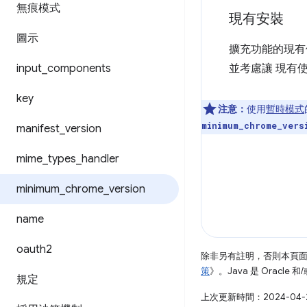
無痕模式
現有安裝
圖示
擴充功能的現有
input
_
components
並考慮讓 現有
key
注意：
使用
暫時模式
minimum_chrome_vers
manifest
_
version
mime
_
types
_
handler
minimum
_
chrome
_
version
name
oauth2
除非另有註明，否則本頁
策
》。Java 是 Oracl
規定
上次更新時間：2024-04-