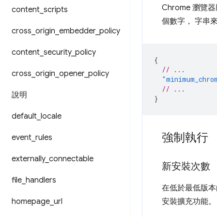
Chrome 瀏
content
_
scripts
個數字， 字串
cross
_
origin
_
embedder
_
policy
content
_
security
_
policy
{
// ...
cross
_
origin
_
opener
_
policy
"minimum_chro
// ...
說明
}
default
_
locale
強制執行
event
_
rules
externally
_
connectable
新安裝次數
file
_
handlers
在低於最低版本的
homepage
_
url
安裝擴充功能。