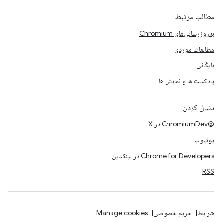
مطالب مرتبط
به‌روزرسانی‌های Chromium
مطالعات موردی
بایگانی
پادکست ها و نمایش ها
دنبال کردن
@ChromiumDev در X
یوتیوب
Chrome for Developers در لینکدین
RSS
شرایط
حریم خصوصی
Manage cookies