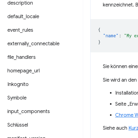
description
kennzeichnet. B
default
_
locale
{
event
_
rules
"name"
:
"My e
}
externally
_
connectable
file
_
handlers
Sie können eine
homepage
_
url
Sie wird an den
Inkognito
Installati
Symbole
Seite „Er
input
_
components
Chrome W
Schlüssel
Siehe auch
Kur