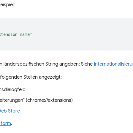
eispiel:
xtension name"
n länderspezifischen String angeben: Siehe
Internationalisier
 folgenden Stellen angezeigt:
onsdialogfeld
weiterungen“ (chrome://extensions)
eb Store
zform
.