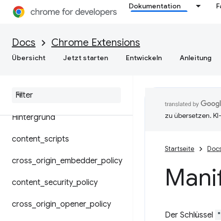
Dokumentation
F
Manifest-Dateiformat
Docs
Chrome Extensions
Freigegebene Module
Übersicht
Jetzt starten
Entwickeln
Anleitung
Chrome-Einstellungen
überschreiben
zu übersetzen. KI
Hintergrund
content
_
scripts
Startseite
Doc
cross
_
origin
_
embedder
_
policy
Mani
content
_
security
_
policy
cross
_
origin
_
opener
_
policy
Der Schlüssel