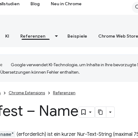
allstudien
Blog
Neu in Chrome
KI
Referenzen
Beispiele
Chrome Web Stor
Google verwendet KI-Technologie, um Inhalte in Ihre bevorzugte
-Übersetzungen können Fehler enthalten.
s
Chrome Extensions
Referenzen
fest – Name
"name"
(erforderlich) ist ein kurzer Nur-Text-String (maximal 