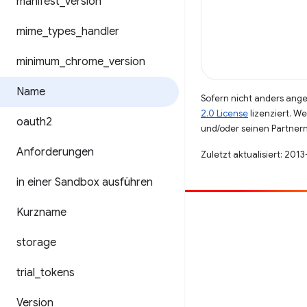
manifest
_
version
mime
_
types
_
handler
minimum
_
chrome
_
version
Name
Sofern nicht anders angeg
2.0 License
lizenziert. W
oauth2
und/oder seinen Partnern
Anforderungen
Zuletzt aktualisiert: 201
in einer Sandbox ausführen
Kurzname
Beitragen
Fehler melden
storage
Offene Fragen ansehen
trial
_
tokens
Version