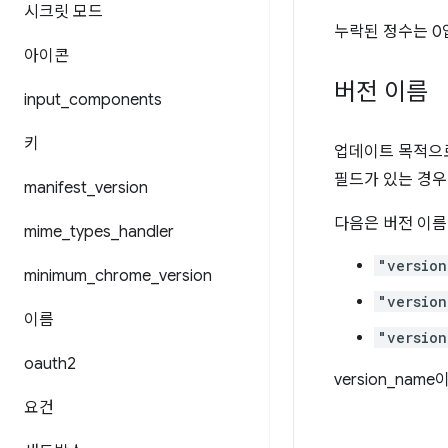
시크릿 모드
누락된 정수는 0입니
아이콘
버전 이름
input
_
components
키
업데이트 목적으
필드가 있는 경우
manifest
_
version
다음은 버전 이름
mime
_
types
_
handler
"version
minimum
_
chrome
_
version
"version
이름
"version
oauth2
version_na
요건