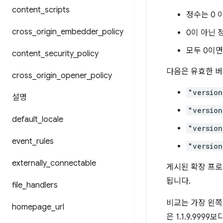
content
_
scripts
정수는 0 
cross
_
origin
_
embedder
_
policy
0이 아닌 
모두 0이면 
content
_
security
_
policy
다음은 유효한 버
cross
_
origin
_
opener
_
policy
"version
설명
"version
default
_
locale
"version
event
_
rules
"version
externally
_
connectable
게시된 확장 프로
됩니다.
file
_
handlers
비교는 가장 왼쪽
homepage
_
url
은 1.1.9.999