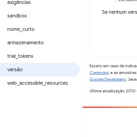
exigências
Se nenhum vers
sandbox
nome
_
curto
armazenamento
trial
_
tokens
Exceto em caso de indica
versão
Commons
, e as amostra
Google Developers
. Java
web
_
accessible
_
resources
Última atualização 2013
Contribuir
Registre um bug