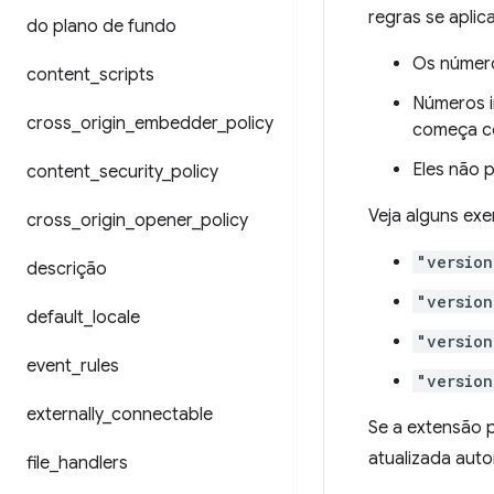
regras se aplic
do plano de fundo
Os números
content
_
scripts
Números i
cross
_
origin
_
embedder
_
policy
começa c
Eles não p
content
_
security
_
policy
Veja alguns exe
cross
_
origin
_
opener
_
policy
"version
descrição
"version
default
_
locale
"version
event
_
rules
"version
externally
_
connectable
Se a extensão p
atualizada aut
file
_
handlers