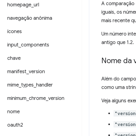
A comparação c
homepage
_
url
iguais, os núme
navegação anônima
mais recente qu
ícones
Um número intei
antigo que 1.2.
input
_
components
chave
Nome da 
manifest
_
version
Além do camp
mime
_
types
_
handler
como uma string
minimum
_
chrome
_
version
Veja alguns ex
nome
"version
"version
oauth2
"version