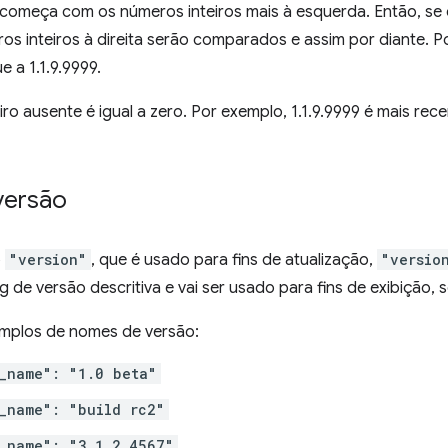
omeça com os números inteiros mais à esquerda. Então, se 
ros inteiros à direita serão comparados e assim por diante. P
e a 1.1.9.9999.
ro ausente é igual a zero. Por exemplo, 1.1.9.9999 é mais recen
versão
o
"version"
, que é usado para fins de atualização,
"versio
 de versão descritiva e vai ser usado para fins de exibição, 
emplos de nomes de versão:
_name": "1.0 beta"
_name": "build rc2"
_name": "3.1.2.4567"