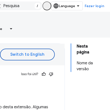
/
Fazer login
re
Nesta
página
Nome da
versão
Isso foi útil?
ão desta extensão. Algumas