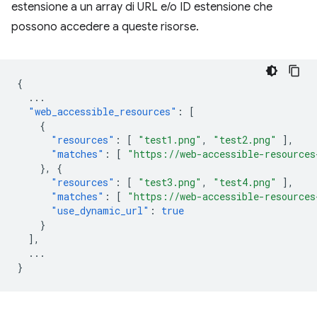
estensione a un array di URL e/o ID estensione che
possono accedere a queste risorse.
{
...
"web_accessible_resources"
:
[
{
"resources"
:
[
"test1.png"
,
"test2.png"
],
"matches"
:
[
"https://web-accessible-resources
},
{
"resources"
:
[
"test3.png"
,
"test4.png"
],
"matches"
:
[
"https://web-accessible-resources
"use_dynamic_url"
:
true
}
],
...
}