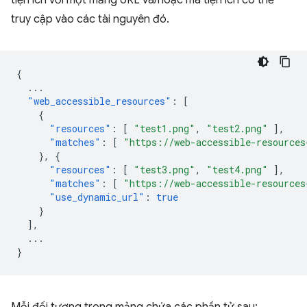
tiện ích với một mảng URL và/hoặc mã tiện ích có thể
truy cập vào các tài nguyên đó.
{
...
"web_accessible_resources"
:
[
{
"resources"
:
[
"test1.png"
,
"test2.png"
],
"matches"
:
[
"https://web-accessible-resources
},
{
"resources"
:
[
"test3.png"
,
"test4.png"
],
"matches"
:
[
"https://web-accessible-resources
"use_dynamic_url"
:
true
}
],
...
}