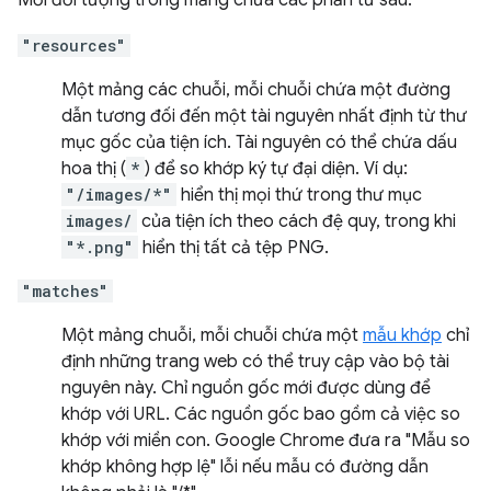
Mỗi đối tượng trong mảng chứa các phần tử sau:
"resources"
Một mảng các chuỗi, mỗi chuỗi chứa một đường
dẫn tương đối đến một tài nguyên nhất định từ thư
mục gốc của tiện ích. Tài nguyên có thể chứa dấu
hoa thị (
*
) để so khớp ký tự đại diện. Ví dụ:
"/images/*"
hiển thị mọi thứ trong thư mục
images/
của tiện ích theo cách đệ quy, trong khi
"*.png"
hiển thị tất cả tệp PNG.
"matches"
Một mảng chuỗi, mỗi chuỗi chứa một
mẫu khớp
chỉ
định những trang web có thể truy cập vào bộ tài
nguyên này. Chỉ nguồn gốc mới được dùng để
khớp với URL. Các nguồn gốc bao gồm cả việc so
khớp với miền con. Google Chrome đưa ra "Mẫu so
khớp không hợp lệ" lỗi nếu mẫu có đường dẫn